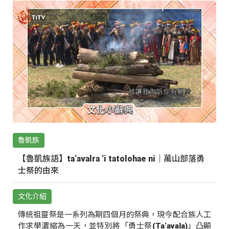
魯凱族
【魯凱族語】ta‘avalra ‘i tatolohae ni｜萬山部落勇
士祭的由來
文化介紹
傳統祖靈祭是一系列為期四個月的祭典，現今配合族人工
作求學濃縮為一天，並特別將「勇士祭(Ta‘avala)」凸顯