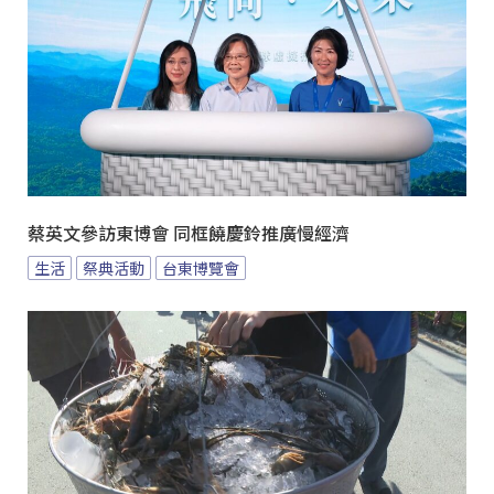
蔡英文參訪東博會 同框饒慶鈴推廣慢經濟
生活
祭典活動
台東博覽會