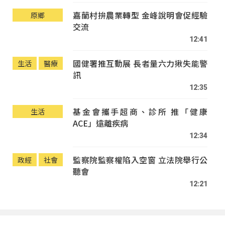
嘉蘭村拚農業轉型 金峰說明會促經驗
原鄉
交流
12:41
國健署推互動展 長者量六力揪失能警
生活
醫療
訊
12:35
基金會攜手超商、診所 推「健康
生活
ACE」遠離疾病
12:34
監察院監察權陷入空窗 立法院舉行公
政經
社會
聽會
12:21