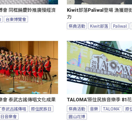
博會 同框饒慶鈴推廣慢經濟
Kiwit部落Paliwal登場 漁獲
力
動
台東博覽會
祭典活動
Kiwit部落
Paliwal
樂會 泰武古謠傳唱文化成果
TALOMA'原住民族音樂季 8
BT泰武古謠傳唱
原住民族日
祭典活動
音樂
TALOMA'
原
族日音樂會
圓山花博