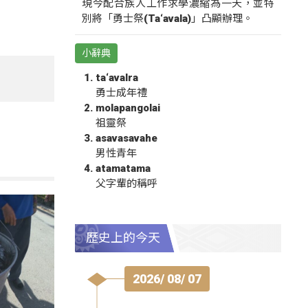
現今配合族人工作求學濃縮為一天，並特
別將「勇士祭(Ta‘avala)」凸顯辦理。
小辭典
ta‘avalra
勇士成年禮
molapangolai
祖靈祭
asavasavahe
男性青年
atamatama
父字輩的稱呼
歷史上的今天
2026/ 08/ 07