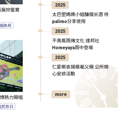
2025
遊街展狩獵實
太巴塱媽媽小姐釀糯米酒 待
palimo分享使用
捕魚祭
2025
不畏風雨傳文化 達邦社
Homeyaya雨中登場
2025
仁愛鄉表揚模範父親 公所精
心安排活動
more
1花博熱力開唱
住民族日