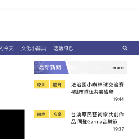
的今天
文化小辭典
活動訊息
最新新聞
法治國小辦棒球交流賽
原鄉
體育
4縣市隊伍共襄盛舉
19:44
台澳原民藝術家共創作
國際
音樂
品 同登Garma音樂節
19:37