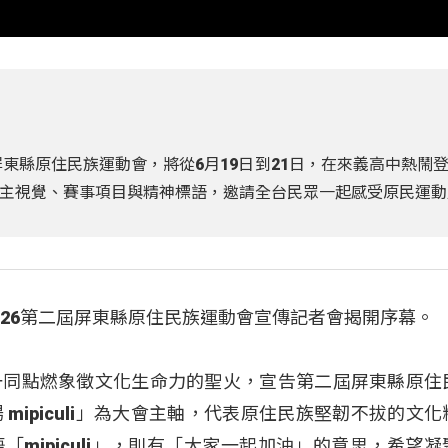
屏東縣原住民族運動會，將從6月19日到21日，在來義高中熱鬧
本屆主視覺、賽事項目與精神標語，邀請全台民眾一起感受原民運
026第二屆屏東縣原住民族運動會宣傳記者會揭開序幕。
一同點燃象徵文化生命力的聖火，宣告第二屆屏東縣原住
mipiculi」為大會主軸，代表原住民族堅韌不拔的文化
mipiculi」，則有「大家一起加油」的意思，希望凝