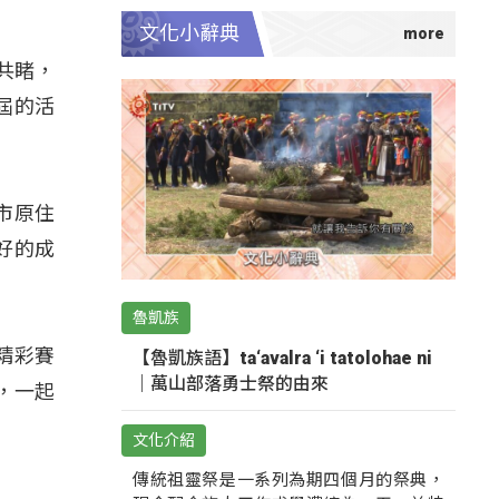
文化小辭典
共睹，
屆的活
市原住
好的成
魯凱族
精彩賽
【魯凱族語】ta‘avalra ‘i tatolohae ni
｜萬山部落勇士祭的由來
，一起
文化介紹
傳統祖靈祭是一系列為期四個月的祭典，