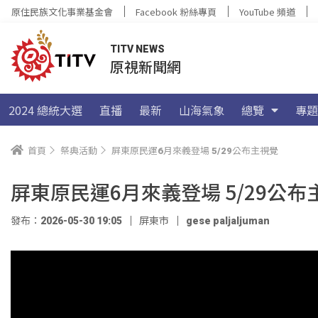
原住民族文化事業基金會
Facebook 粉絲專頁
YouTube 頻道
TITV NEWS
原視新聞網
2024 總統大選
直播
最新
山海氣象
總覽
專題
首頁
祭典活動
屏東原民運6月來義登場 5/29公布主視覺
屏東原民運6月來義登場 5/29公布
發布：2026-05-30 19:05
屏東市
gese paljaljuman