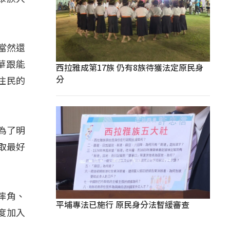
當然還
華跟能
西拉雅成第17族 仍有8族待獲法定原民身
分
住民的
為了明
取最好
摔角、
平埔專法已施行 原民身分法暫緩審查
度加入