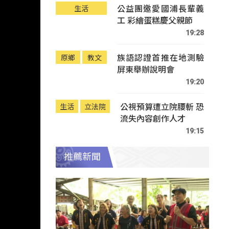
公益團邀愛國浦長輩義
生活
工 彩繪蛋糕慶父親節
19:28
族語認證首推在地測驗
原鄉
教文
屏東舉辦說明會
19:20
公視預算遭立院腰斬 恐
生活
立法院
流失內容創作人才
19:15
推薦新聞