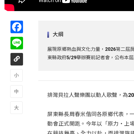
Facebook
大綱
Line
展現原鄉熱血與文化力量，2026第二屆
東縣政府5/29舉辦賽前記者會，公布
A
排灣貝拉人聲樂團以動人歌聲，為2
A
屏東縣長周春米偕同各原鄉代表，
A
動會正式開跑。今年以「原力‧上場 
在競技舞臺、全力以赴，而排灣族語「