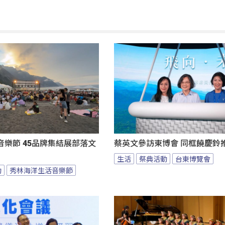
樂節 45品牌集結展部落文
蔡英文參訪東博會 同框饒慶鈴
生活
祭典活動
台東博覽會
動
秀林海洋生活音樂節