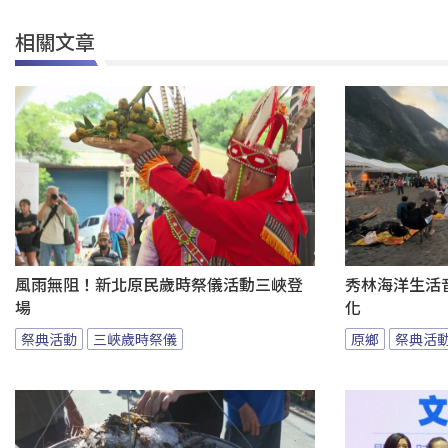
相關文章
風雨無阻！新北原民歲時祭儀活動三峽登
秀林海洋生活音
場
化
祭典活動
三峽歲時祭儀
原鄉
祭典活