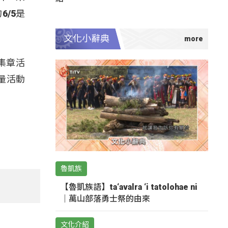
/5是
文化小辭典
集章活
量活動
魯凱族
【魯凱族語】ta‘avalra ‘i tatolohae ni
｜萬山部落勇士祭的由來
文化介紹