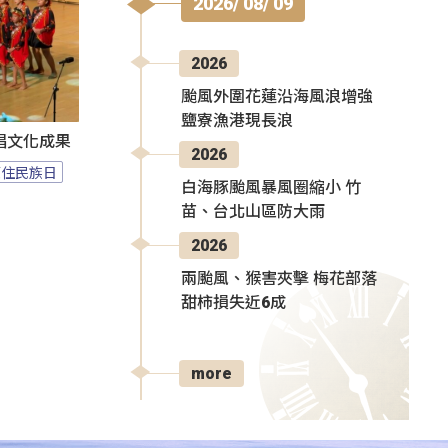
2026/ 08/ 09
2026
颱風外圍花蓮沿海風浪增強
鹽寮漁港現長浪
唱文化成果
2026
原住民族日
白海豚颱風暴風圈縮小 竹
苗、台北山區防大雨
2026
兩颱風、猴害夾擊 梅花部落
甜柿損失近6成
more