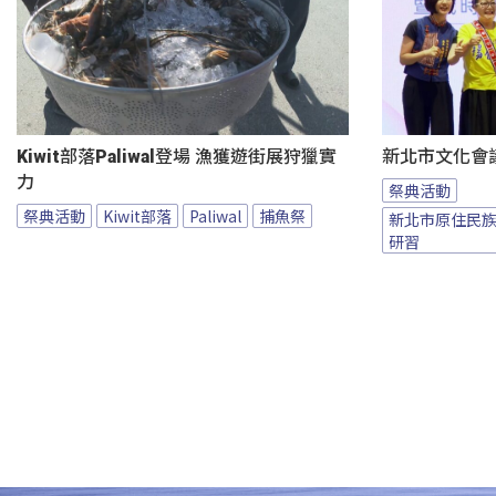
Kiwit部落Paliwal登場 漁獲遊街展狩獵實
新北市文化會
力
祭典活動
祭典活動
Kiwit部落
Paliwal
捕魚祭
新北市原住民
研習