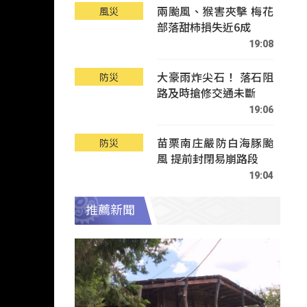
兩颱風、猴害夾擊 梅花
風災
部落甜柿損失近6成
19:08
大豪雨炸尖石！ 落石阻
防災
路及時搶修交通未斷
19:06
苗栗南庄嚴防白海豚颱
防災
風 提前封閉易崩路段
19:04
推薦新聞