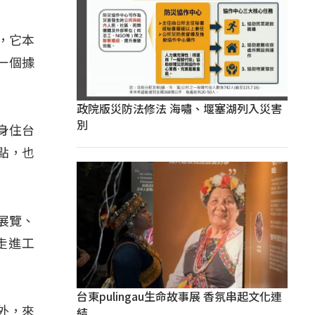
，它本
一個據
政院版災防法修法 海嘯、堰塞湖列入災害
別
身住台
點，也
展覽、
走進工
台東pulingau生命故事展 香氛串起文化連
結
外，來