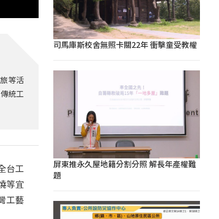
司馬庫斯校舍無照卡關22年 衝擊童受教權
行旅等活
過傳統工
屏東推永久屋地籍分割分照 解長年產權難
全台工
題
燒等宜
灣工藝