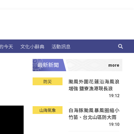
的今天
文化小辭典
活動訊息
最新新聞
颱風外圍花蓮沿海風浪
防災
增強 鹽寮漁港現長浪
19:12
白海豚颱風暴風圈縮小
山海氣象
竹苗、台北山區防大雨
19:10