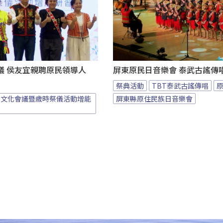
議 侯友宜親聘原民領導人
屏東原民日音樂會 泰武古謠傳
祭典活動
TBT泰武古謠傳唱
族文化會議暨歲時祭儀活動增能
屏東縣原住民族日音樂會