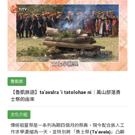
魯凱族
【魯凱族語】ta‘avalra ‘i tatolohae ni｜萬山部落勇
士祭的由來
文化介紹
傳統祖靈祭是一系列為期四個月的祭典，現今配合族人工
作求學濃縮為一天，並特別將「勇士祭(Ta‘avala)」凸顯