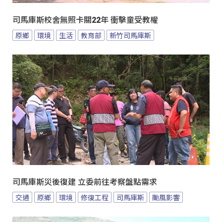
司馬庫斯校舍無照卡關22年 衝擊童受教權
原鄉
環境
生活
教育部
新竹司馬庫斯
司馬庫斯災後復建 立委前往考察盤點需求
交通
原鄉
環境
修復工程
司馬庫斯
颱風影響