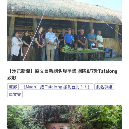
【涉己新聞】原文會新劇名爆爭議 團隊8/7赴Tafalong
致歉
原鄉
《Maan！把 Tafalong 搬到台北？！》
劇名爭議
原文會