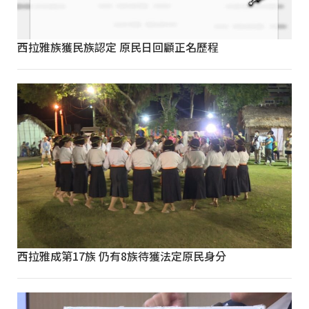
西拉雅族獲民族認定 原民日回顧正名歷程
西拉雅成第17族 仍有8族待獲法定原民身分