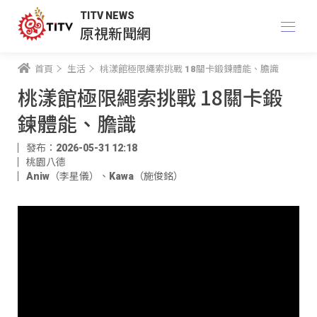
TITV NEWS
原視新聞網
首頁
生活
桃漾館極限繩索挑戰 18關卡鍛鍊體能、膽識
桃漾館極限繩索挑戰 18關卡鍛
鍊體能、膽識
發布：2026-05-31 12:18
桃園八德
Aniw（李星儀）
、
Kawa（施俊銘）