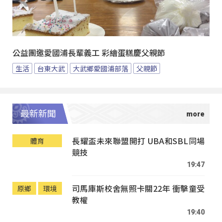
公益團邀愛國浦長輩義工 彩繪蛋糕慶父親節
生活
台東大武
大武鄉愛國浦部落
父親節
最新新聞
長耀盃未來聯盟開打 UBA和SBL同場
體育
競技
19:47
司馬庫斯校舍無照卡關22年 衝擊童受
原鄉
環境
教權
19:40