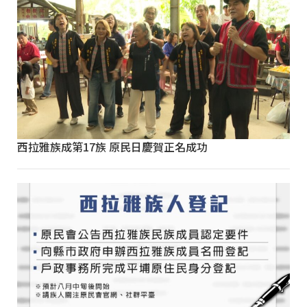
西拉雅族成第17族 原民日慶賀正名成功