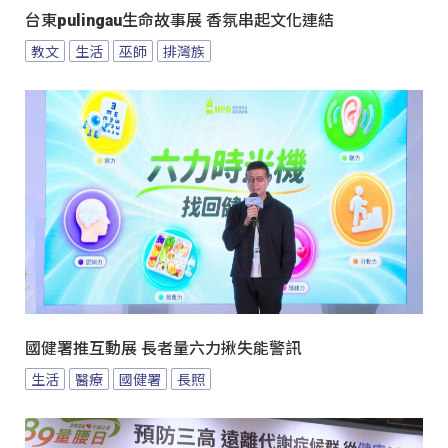
台東pulingau生命故事展 香氛串起文化連結
教文
生活
巫師
排灣族
國健署推互動展 長者量六力揪失能警訊
生活
醫療
國健署
長照