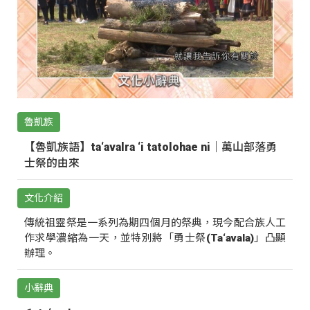
魯凱族
【魯凱族語】ta‘avalra ‘i tatolohae ni｜萬山部落勇
士祭的由來
文化介紹
傳統祖靈祭是一系列為期四個月的祭典，現今配合族人工
作求學濃縮為一天，並特別將「勇士祭(Ta‘avala)」凸顯
辦理。
小辭典