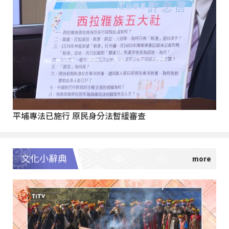
平埔專法已施行 原民身分法暫緩審查
文化小辭典