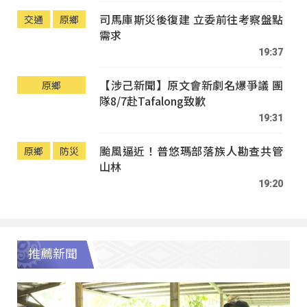
司馬庫斯災後復建 立委前往考察盤點
交通
原鄉
需求
19:37
【涉己新聞】原文會新劇名爆爭議 團
原鄉
隊8/7赴Tafalong致歉
19:31
颱風逼近！普悠瑪部落族人勘查共管
原鄉
防災
山林
19:20
推薦新聞