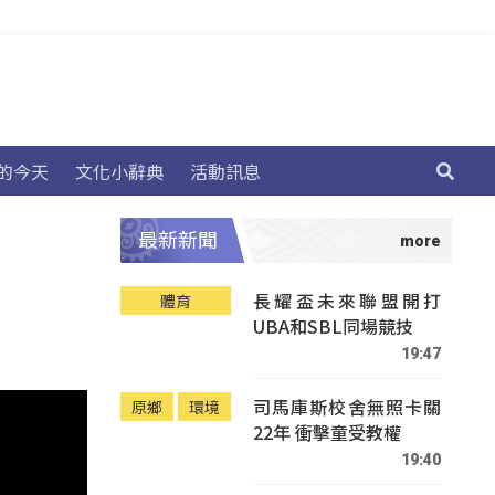
的今天
文化小辭典
活動訊息
最新新聞
長耀盃未來聯盟開打
體育
UBA和SBL同場競技
19:47
司馬庫斯校舍無照卡關
原鄉
環境
22年 衝擊童受教權
19:40