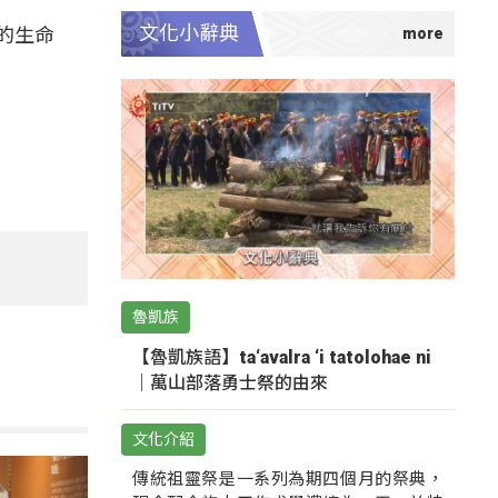
文化小辭典
的生命
魯凱族
【魯凱族語】ta‘avalra ‘i tatolohae ni
｜萬山部落勇士祭的由來
文化介紹
傳統祖靈祭是一系列為期四個月的祭典，