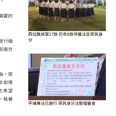
需要的
西拉雅成第17族 仍有8族待獲法定原民身
分
發行過
到南方
曲。很
年前得
也希望
，執著
平埔專法已施行 原民身分法暫緩審查