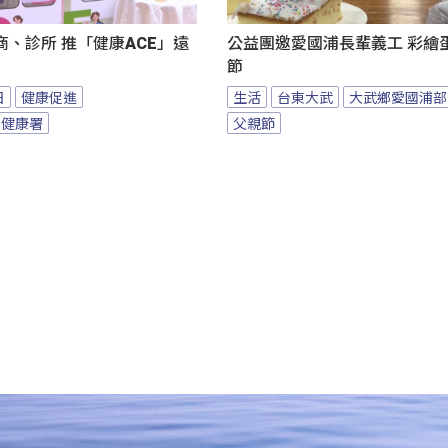
、診所 推「健康ACE」遠
公益團邀愛國浦長輩義工 彩繪
節
日
健康促進
生活
台東大武
大武鄉愛國浦部
民健康署
父親節