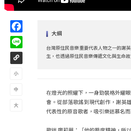
Facebook
大綱
Line
台灣原住民音樂重要代表人物之一的謝英
生，也透過原住民音樂傳遞文化與生命故
A
在燈光的照耀下，一身勁裝格外耀眼
A
會。從部落歌謠到現代創作，謝英
代表性的原音歌者，吸引樂迷慕名而
A
歌迷 廖莉華：「他的態度精神，所