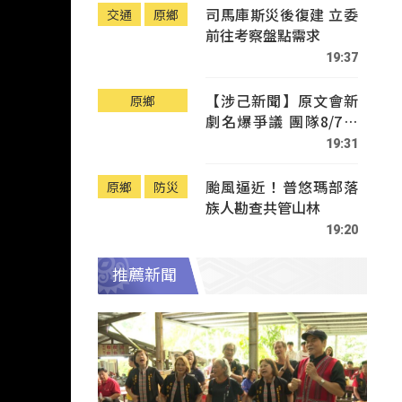
司馬庫斯災後復建 立委
交通
原鄉
前往考察盤點需求
19:37
【涉己新聞】原文會新
原鄉
劇名爆爭議 團隊8/7赴
Tafalong致歉
19:31
颱風逼近！普悠瑪部落
原鄉
防災
族人勘查共管山林
19:20
推薦新聞