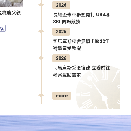
2026
蛋糕慶父親
長耀盃未來聯盟開打 UBA和
SBL同場競技
落
2026
司馬庫斯校舍無照卡關22年
衝擊童受教權
2026
司馬庫斯災後復建 立委前往
考察盤點需求
more