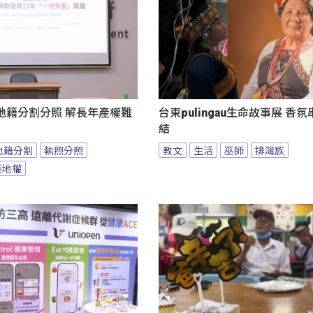
地籍分割分照 解長年產權難
台東pulingau生命故事展 香
結
地籍分割
執照分照
教文
生活
巫師
排灣族
產地權