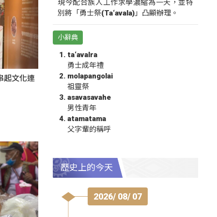
現今配合族人工作求學濃縮為一天，並特
別將「勇士祭(Ta‘avala)」凸顯辦理。
小辭典
ta‘avalra
勇士成年禮
molapangolai
氛串起文化連
祖靈祭
asavasavahe
男性青年
atamatama
父字輩的稱呼
歷史上的今天
2026/ 08/ 07