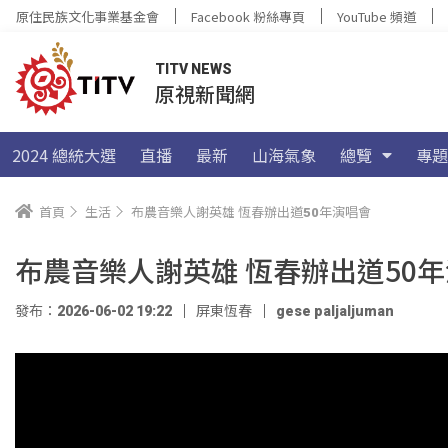
原住民族文化事業基金會
Facebook 粉絲專頁
YouTube 頻道
TITV NEWS
原視新聞網
2024 總統大選
直播
最新
山海氣象
總覽
專題
首頁
生活
布農音樂人謝英雄 恆春辦出道50年演唱會
布農音樂人謝英雄 恆春辦出道50
發布：2026-06-02 19:22
屏東恆春
gese paljaljuman