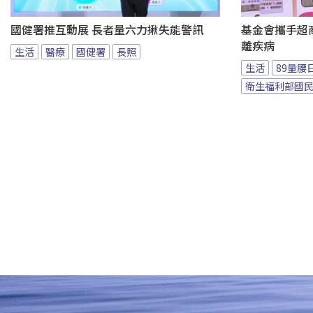
國健署推互動展 長者量六力揪失能警訊
基金會攜手超商
離疾病
生活
醫療
國健署
長照
生活
89量腰
衛生福利部國