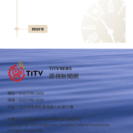
more
TITV NEWS
原視新聞網
電話：(02)2788-1600
傳真：(02)2788-1500
地址：台北市南港區重陽路 120 號 5 樓
財團法人原住民族文化事業基金會 版權所有
Copyright © 2021 Indigenous Peoples Cultural Foundation
All Rights Reserved .