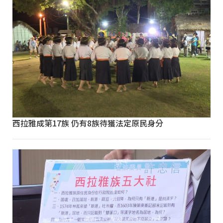
西拉雅成第17族 仍有8族待獲法定原民身分