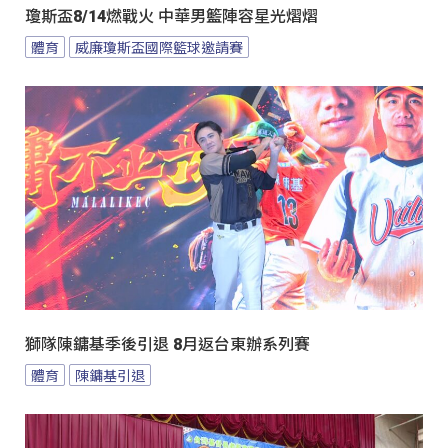
瓊斯盃8/14燃戰火 中華男籃陣容星光熠熠
體育
威廉瓊斯盃國際籃球邀請賽
獅隊陳鏞基季後引退 8月返台東辦系列賽
體育
陳鏞基引退