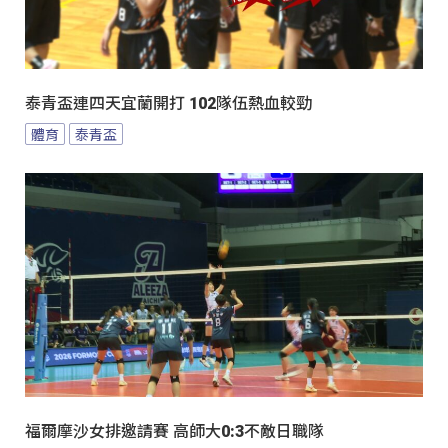
泰青盃連四天宜蘭開打 102隊伍熱血較勁
體育
泰青盃
福爾摩沙女排邀請賽 高師大0:3不敵日職隊