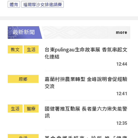
體育
福爾摩沙女排邀請賽
最新新聞
台東pulingau生命故事展 香氛串起文
教文
生活
化連結
12:44
嘉蘭村拚農業轉型 金峰說明會促經驗
原鄉
交流
12:41
國健署推互動展 長者量六力揪失能警
生活
醫療
訊
12:35
基金會攜手超商、診所 推「健康
生活