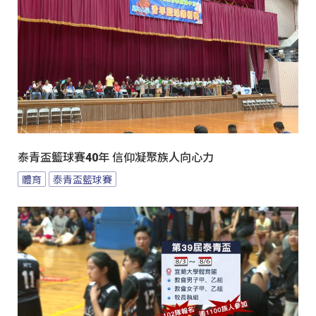
泰青盃籃球賽40年 信仰凝聚族人向心力
體育
泰青盃籃球賽