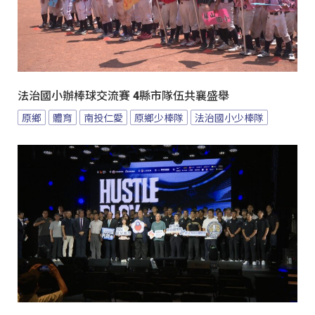
法治國小辦棒球交流賽 4縣市隊伍共襄盛舉
原鄉
體育
南投仁愛
原鄉少棒隊
法治國小少棒隊