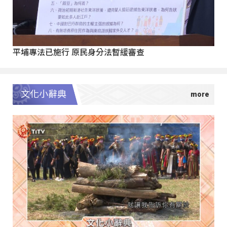
平埔專法已施行 原民身分法暫緩審查
文化小辭典