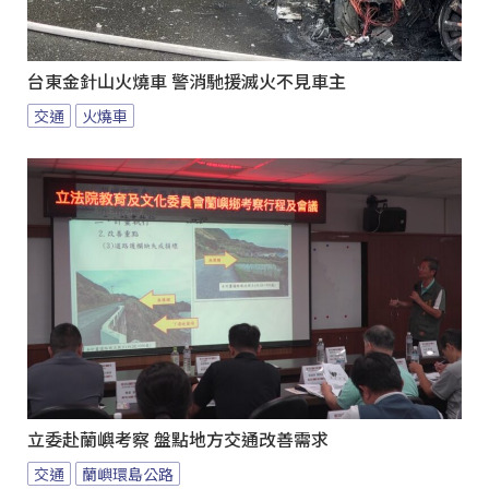
台東金針山火燒車 警消馳援滅火不見車主
交通
火燒車
立委赴蘭嶼考察 盤點地方交通改善需求
交通
蘭嶼環島公路