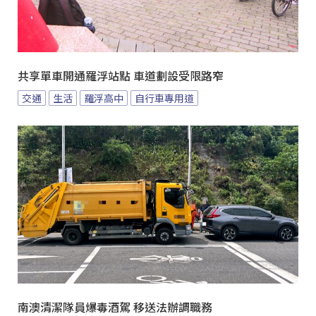
共享單車開通羅浮站點 車道劃設受限路窄
交通
生活
羅浮高中
自行車專用道
南澳清潔隊員爆毒酒駕 移送法辦調職務