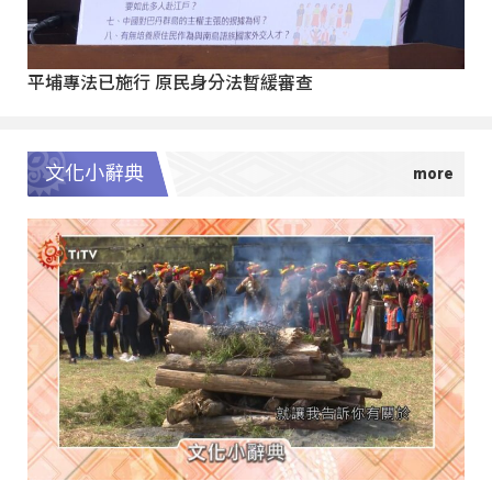
平埔專法已施行 原民身分法暫緩審查
文化小辭典