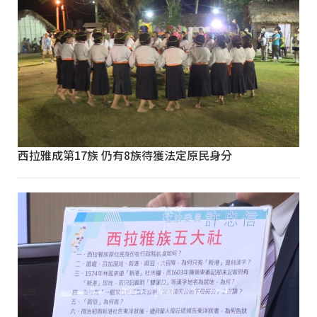
西拉雅成第17族 仍有8族待獲法定原民身分