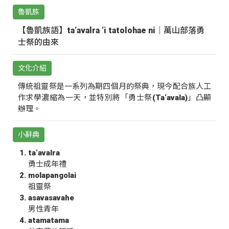
魯凱族
【魯凱族語】ta‘avalra ‘i tatolohae ni｜萬山部落勇
士祭的由來
文化介紹
傳統祖靈祭是一系列為期四個月的祭典，現今配合族人工
作求學濃縮為一天，並特別將「勇士祭(Ta‘avala)」凸顯
辦理。
小辭典
ta‘avalra
勇士成年禮
molapangolai
祖靈祭
asavasavahe
男性青年
atamatama