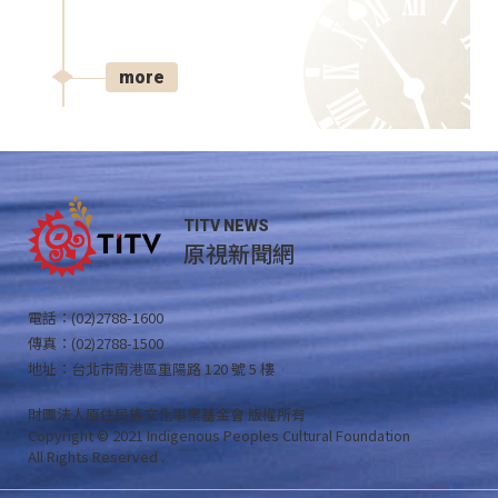
more
TITV NEWS
原視新聞網
電話：(02)2788-1600
傳真：(02)2788-1500
地址：台北市南港區重陽路 120 號 5 樓
財團法人原住民族文化事業基金會 版權所有
Copyright © 2021 Indigenous Peoples Cultural Foundation
All Rights Reserved .