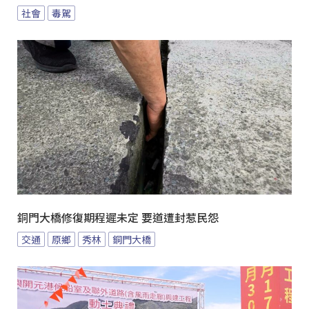
社會
毒駕
銅門大橋修復期程遲未定 要道遭封惹民怨
交通
原鄉
秀林
銅門大橋