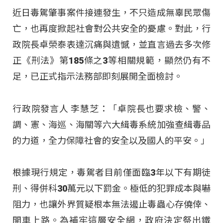
近日毒駕肇事案件接連發生，不只造成無辜民眾傷
亡，也再度掀起社會對公共安全的憂慮。對此，行
政院長卓榮泰表達沉痛與遺憾，並直言過去多次修
正《刑法》第185條之3等相關規範，顯然仍有不
足，已正式指示法務部即刻展開全面檢討。
行政院發言人 李慧芝：「卓院長也要求檢、警、
調、憲、海巡、海關等六大緝毒系統加強查緝毒品
的力道，全力保障社會的安全以及國人的平安。」
根據現行規定，毒駕者目前僅面臨3年以下有期徒
刑、得併科30萬元以下罰金。極低的犯罪成本與嚇
阻力，也讓外界質疑根本無法遏止毒蟲心存僥倖、
開車上路。為補牢這層安全網，政府決定祭出鐵