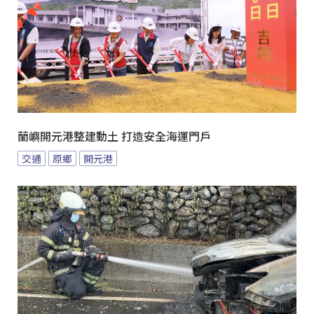
蘭嶼開元港整建動土 打造安全海運門戶
交通
原鄉
開元港