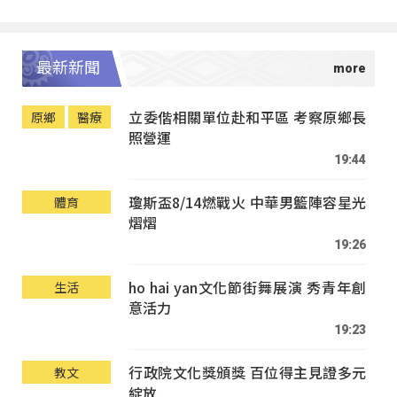
最新新聞
立委偕相關單位赴和平區 考察原鄉長
原鄉
醫療
照營運
19:44
瓊斯盃8/14燃戰火 中華男籃陣容星光
體育
熠熠
19:26
ho hai yan文化節街舞展演 秀青年創
生活
意活力
19:23
行政院文化獎頒獎 百位得主見證多元
教文
綻放