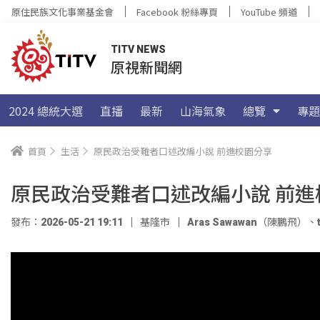
原住民族文化事業基金會
Facebook 粉絲專頁
YouTube 頻道
TITV NEWS
原視新聞網
2024 總統大選
直播
最新
山海氣象
總覽
專題
首頁
生活
原民政治受難者口述改編小說 前進校園分享
原民政治受難者口述改編小說 前進
發布：2026-05-21 19:11
基隆市
Aras Sawawan（陳鵬飛）
、