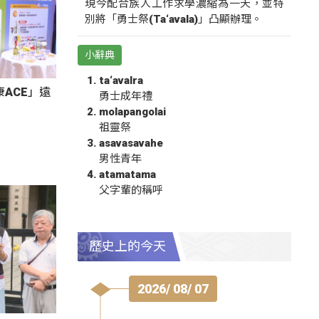
現今配合族人工作求學濃縮為一天，並特
別將「勇士祭(Ta‘avala)」凸顯辦理。
小辭典
ta‘avalra
ACE」遠
勇士成年禮
molapangolai
祖靈祭
asavasavahe
男性青年
atamatama
父字輩的稱呼
歷史上的今天
2026/ 08/ 07