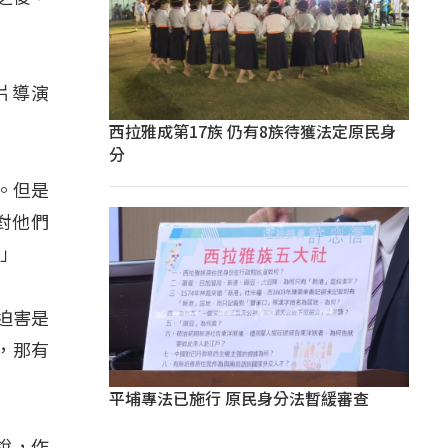
片導演
西拉雅成第17族 仍有8族待獲法定原民身
分
。但是
對他們
。」
迫害是
，那有
平埔專法已施行 原民身分法暫緩審查
說，作