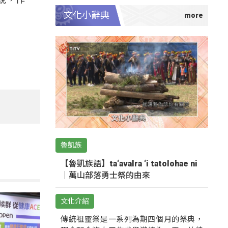
文化小辭典
魯凱族
【魯凱族語】ta‘avalra ‘i tatolohae ni
｜萬山部落勇士祭的由來
文化介紹
傳統祖靈祭是一系列為期四個月的祭典，