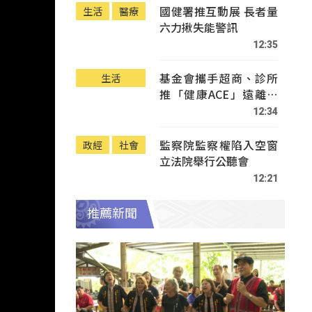
國健署推互動展 長者量
生活
醫療
六力揪失能警訊
12:35
基金會攜手超商、診所
生活
推「健康ACE」遠離疾
病
12:34
監察院監察權陷入空窗
政經
社會
立法院舉行公聽會
12:21
推薦新聞