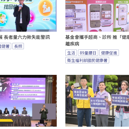
展 長者量六力揪失能警訊
基金會攜手超商、診所 推「健康
離疾病
國健署
長照
生活
89量腰日
健康促進
衛生福利部國民健康署