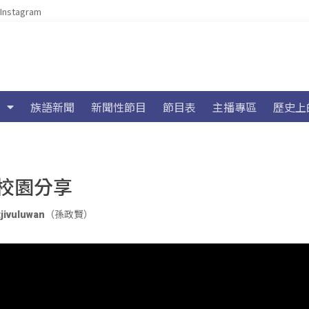
Instagram
族語新聞
新聞性節目
節目表
主播專區
歷史上
校園分享
tjivuluwan（孫政賢）