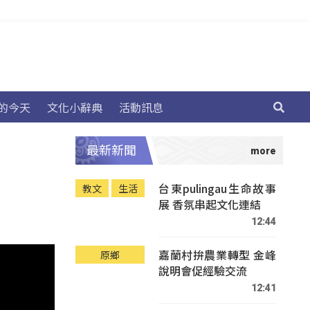
的今天
文化小辭典
活動訊息
最新新聞
台東pulingau生命故事
教文
生活
展 香氛串起文化連結
12:44
嘉蘭村拚農業轉型 金峰
原鄉
說明會促經驗交流
12:41