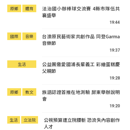
法治國小辦棒球交流賽 4縣市隊伍共
原鄉
體育
襄盛舉
19:44
台澳原民藝術家共創作品 同登Garma
國際
音樂
音樂節
19:37
公益團邀愛國浦長輩義工 彩繪蛋糕慶
生活
父親節
19:28
族語認證首推在地測驗 屏東舉辦說明
原鄉
教文
會
19:20
公視預算遭立院腰斬 恐流失內容創作
生活
立法院
人才