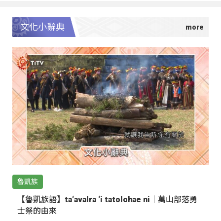
文化小辭典
魯凱族
【魯凱族語】ta‘avalra ‘i tatolohae ni｜萬山部落勇
士祭的由來