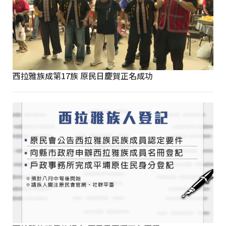
西拉雅族成第17族 原民日慶賀正名成功