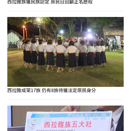
西拉雅族獲民族認定 原民日回顧正名歷程
西拉雅成第17族 仍有8族待獲法定原民身分