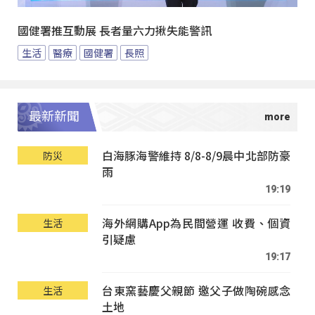
國健署推互動展 長者量六力揪失能警訊
生活
醫療
國健署
長照
最新新聞
白海豚海警維持 8/8-8/9晨中北部防豪
防災
雨
19:19
海外網購App為民間營運 收費、個資
生活
引疑慮
19:17
台東窯藝慶父親節 邀父子做陶碗感念
生活
土地