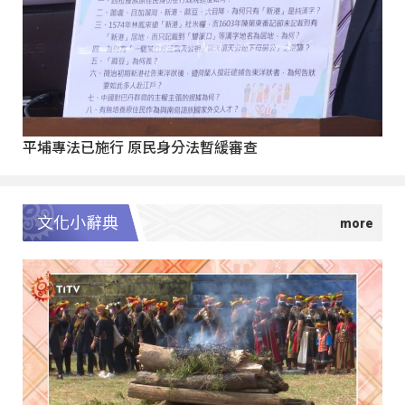
平埔專法已施行 原民身分法暫緩審查
文化小辭典