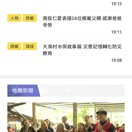
19:13
南投仁愛表揚16位模範父親 感謝爸爸
人物
原鄉
辛勞
19:11
大鳥村水保故事展 災害記憶轉化防災
原鄉
環境
教育
19:08
推薦新聞