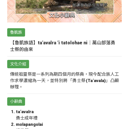
魯凱族
【魯凱族語】ta‘avalra ‘i tatolohae ni｜萬山部落勇
士祭的由來
文化介紹
傳統祖靈祭是一系列為期四個月的祭典，現今配合族人工
作求學濃縮為一天，並特別將「勇士祭(Ta‘avala)」凸顯
辦理。
小辭典
ta‘avalra
勇士成年禮
molapangolai