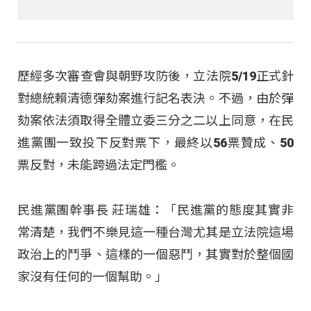
歷經多次審查會與朝野攻防後，立法院5/19正式針
對總統賴清德彈劾案進行記名表決。不過，由於彈
劾案依法須取得全體立委三分之二以上同意，在民
進黨團一致投下反對票下，最終以56票贊成、50
票反對，未能跨過法定門檻。
民進黨團幹事長 莊瑞雄：「民進黨的態度其實非
常清楚，我們不樂見這一種台灣尤其是立法院這場
政治上的鬥爭、這樣的一個惡鬥，其實對於整個國
家沒有任何的一個幫助。」