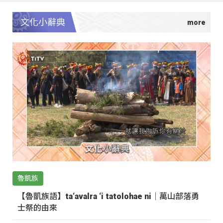
文化小辭典
魯凱族
【魯凱族語】ta‘avalra ‘i tatolohae ni｜萬山部落勇
士祭的由來