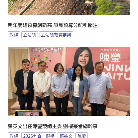
明年度總預算創新高 原民預算分配引關注
政經
立法院
立法院預算審議
蔡英文出任陳瑩競總主委 劉櫂豪當總幹事
政經
2026九合一選舉
蔡英文
陳瑩