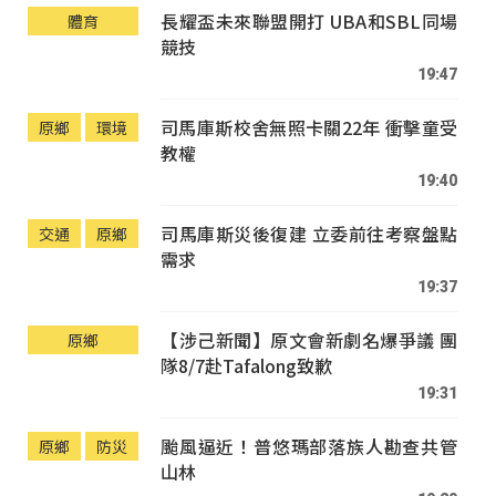
長耀盃未來聯盟開打 UBA和SBL同場
體育
競技
19:47
司馬庫斯校舍無照卡關22年 衝擊童受
原鄉
環境
教權
19:40
司馬庫斯災後復建 立委前往考察盤點
交通
原鄉
需求
19:37
【涉己新聞】原文會新劇名爆爭議 團
原鄉
隊8/7赴Tafalong致歉
19:31
颱風逼近！普悠瑪部落族人勘查共管
原鄉
防災
山林