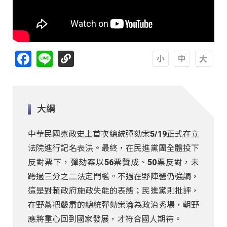
Facebook
Line
A
A
A
大綱
中華民國憲政史上首次總統彈劾案5/19正式在立
法院進行記名表決。最終，在民進黨團全體投下
反對票下，彈劾案以56票贊成、50票反對，未
跨過三分之二法定門檻。不過在野陣營仍強調，
這是對賴政府施政失能的表態；民進黨則批評，
在野黨把嚴肅的總統彈劾案淪為政治秀場，朝野
應將重心回到國家發展，才符合國人期待。