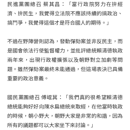
民進黨團總召 蔡其昌：「當行政院努力在拚經
濟、拚民生，我覺得立法院不應該持續的搞政治、
搞鬥爭，我覺得這個才是符合國人的期待。」
不過在野陣營則認為，發動彈劾案並非反民主，而
是國會依法行使監督權力，並批評總統賴清德執政
兩年來，出現行政權擴張以及朝野對立加劇等問
題。雖然彈劾案最終未能通過，但這場表決已具備
重要的政治意義。
國民黨團總召 傅崐萁：「我們真的很希望賴清德
總統能夠好好向陳水扁總統來取經，在他當時執政
的時候，朝小野大，朝野大家是非常的和諧，因為
所有的議題都可以大家坐下來討論。」