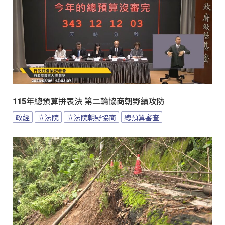
115年總預算拚表決 第二輪協商朝野續攻防
政經
立法院
立法院朝野協商
總預算審查