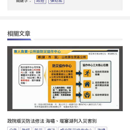
關鍵字：
政經
彈劾案
相關文章
政院版災防法修法 海嘯、堰塞湖列入災害別
公告
政經
防災
修法
成立防災協作中心
海嘯