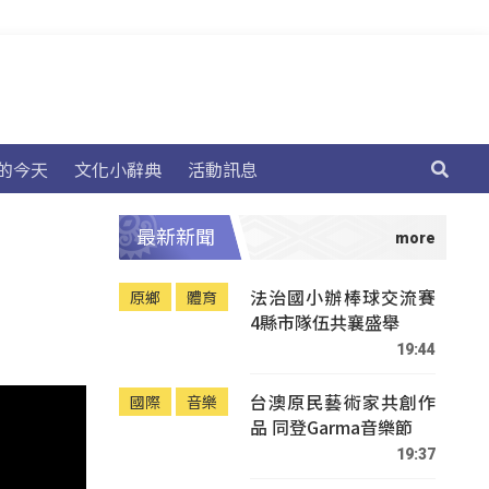
的今天
文化小辭典
活動訊息
最新新聞
法治國小辦棒球交流賽
原鄉
體育
4縣市隊伍共襄盛舉
19:44
台澳原民藝術家共創作
國際
音樂
品 同登Garma音樂節
19:37