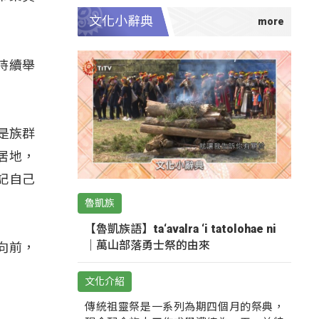
文化小辭典
持續舉
個是族群
居地，
記自己
魯凱族
【魯凱族語】ta‘avalra ‘i tatolohae ni
｜萬山部落勇士祭的由來
向前，
文化介紹
傳統祖靈祭是一系列為期四個月的祭典，