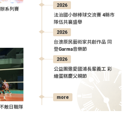
2026
東辦系列賽
法治國小辦棒球交流賽 4縣市
隊伍共襄盛舉
2026
台澳原民藝術家共創作品 同
登Garma音樂節
2026
公益團邀愛國浦長輩義工 彩
繪蛋糕慶父親節
more
3不敵日職隊