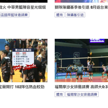
燃戰火 中華男籃陣容星光熠熠
獅隊陳鏞基季後引退 8月返台
斯盃國際籃球邀請賽
體育
陳鏞基引退
蘭開打 102隊伍熱血較勁
福爾摩沙女排邀請賽 高師大0:
體育
福爾摩沙女排邀請賽