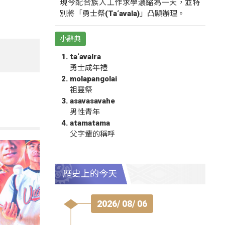
現今配合族人工作求學濃縮為一天，並特
別將「勇士祭(Ta‘avala)」凸顯辦理。
小辭典
ta‘avalra
勇士成年禮
molapangolai
祖靈祭
asavasavahe
男性青年
atamatama
父字輩的稱呼
歷史上的今天
2026/ 08/ 06