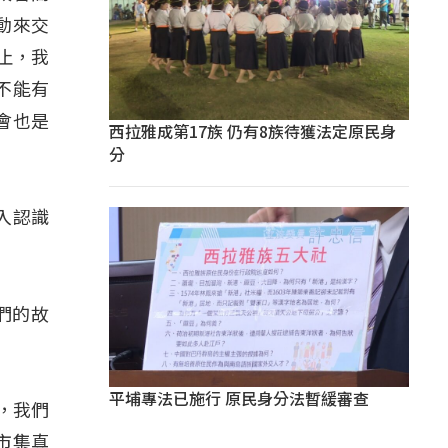
動來交
止，我
不能有
會也是
西拉雅成第17族 仍有8族待獲法定原民身
分
入認識
們的故
平埔專法已施行 原民身分法暫緩審查
，我們
市集真