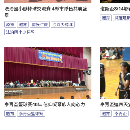
法治國小辦棒球交流賽 4縣市隊伍共襄盛
瓊斯盃8/14
舉
體育
威廉瓊
原鄉
體育
南投仁愛
原鄉少棒隊
法治國小少棒隊
泰青盃籃球賽40年 信仰凝聚族人向心力
泰青盃連四天宜
體育
泰青盃籃球賽
體育
泰青盃