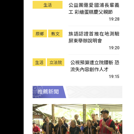
公益團邀愛國浦長輩義
生活
工 彩繪蛋糕慶父親節
19:28
族語認證首推在地測驗
原鄉
教文
屏東舉辦說明會
19:20
公視預算遭立院腰斬 恐
生活
立法院
流失內容創作人才
19:15
推薦新聞