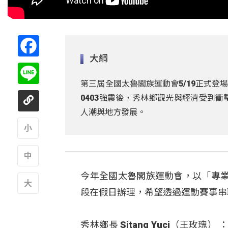
Facebook
大綱
Line
第三屆全國太魯閣族運動會5/19正式
0403強震後，秀林鄉觀光與經濟受到
人潮與地方發展。
A
今年全國太魯閣族運動會，以「專
A
段在假日辦理，希望透過運動賽事串
A
秀林鄉長 Sitang Yuci（王