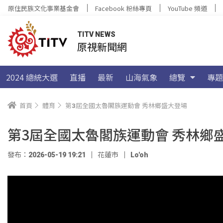
原住民族文化事業基金會
Facebook 粉絲專頁
YouTube 頻道
TITV NEWS
原視新聞網
2024 總統大選
直播
最新
山海氣象
總覽
專題
首頁
體育
第3屆全國太魯閣族運動會 秀林鄉盛大登場
第3屆全國太魯閣族運動會 秀林鄉
發布：2026-05-19 19:21
花蓮市
Lo'oh