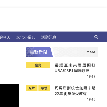
的今天
文化小辭典
活動訊息
最新新聞
長耀盃未來聯盟開打
體育
UBA和SBL同場競技
19:47
司馬庫斯校舍無照卡關
原鄉
環境
22年 衝擊童受教權
19:40