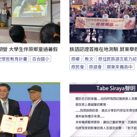
期營 大學生伴原鄉童過暑假
族語認證首推在地測驗 屏東舉
史懷哲教育計畫
百合國小
原鄉
教文
原住民族語言能力認
原民會
原語會
屏東來義高中