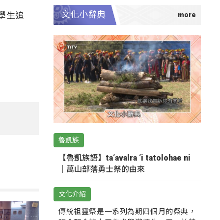
文化小辭典
學生追
魯凱族
【魯凱族語】ta‘avalra ‘i tatolohae ni
｜萬山部落勇士祭的由來
文化介紹
傳統祖靈祭是一系列為期四個月的祭典，