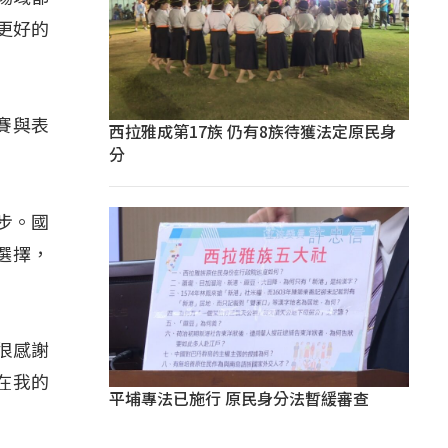
更好的
賽與表
西拉雅成第17族 仍有8族待獲法定原民身
分
步。國
選擇，
很感謝
在我的
平埔專法已施行 原民身分法暫緩審查