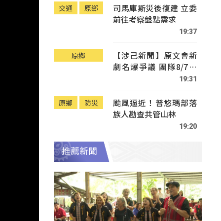
司馬庫斯災後復建 立委
交通
原鄉
前往考察盤點需求
19:37
【涉己新聞】原文會新
原鄉
劇名爆爭議 團隊8/7赴
Tafalong致歉
19:31
颱風逼近！普悠瑪部落
原鄉
防災
族人勘查共管山林
19:20
推薦新聞