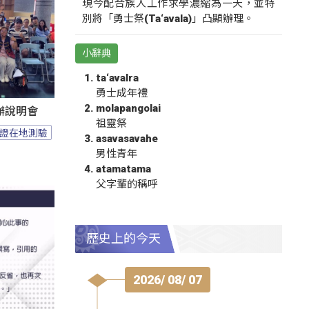
現今配合族人工作求學濃縮為一天，並特
別將「勇士祭(Ta‘avala)」凸顯辦理。
小辭典
ta‘avalra
勇士成年禮
molapangolai
辦說明會
祖靈祭
證在地測驗
asavasavahe
男性青年
atamatama
父字輩的稱呼
歷史上的今天
2026/ 08/ 07