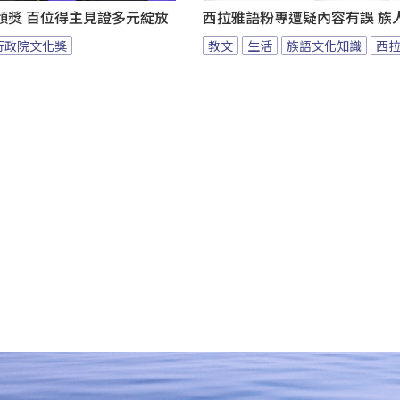
頒獎 百位得主見證多元綻放
西拉雅語粉專遭疑內容有誤 族
行政院文化獎
教文
生活
族語文化知識
西