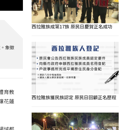
西拉雅族成第17族 原民日慶賀正名成功
憶。象徵
體育教
西拉雅族獲民族認定 原民日回顧正名歷程
讓花蓮
場域都