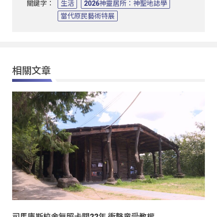
關鍵字：
生活
2026神靈居所：神聖地誌學
當代原民藝術特展
相關文章
司馬庫斯校舍無照卡關22年 衝擊童受教權