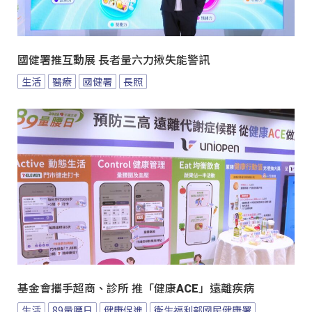
國健署推互動展 長者量六力揪失能警訊
生活
醫療
國健署
長照
基金會攜手超商、診所 推「健康ACE」遠離疾病
生活
89量腰日
健康促進
衛生福利部國民健康署