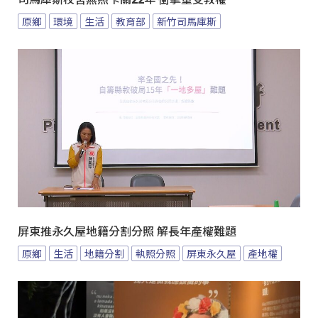
原鄉
環境
生活
教育部
新竹司馬庫斯
屏東推永久屋地籍分割分照 解長年產權難題
原鄉
生活
地籍分割
執照分照
屏東永久屋
產地權