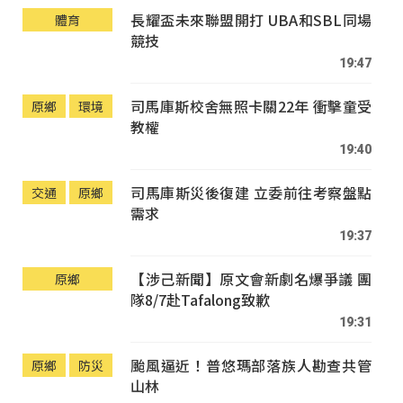
長耀盃未來聯盟開打 UBA和SBL同場
體育
競技
19:47
司馬庫斯校舍無照卡關22年 衝擊童受
原鄉
環境
教權
19:40
司馬庫斯災後復建 立委前往考察盤點
交通
原鄉
需求
19:37
【涉己新聞】原文會新劇名爆爭議 團
原鄉
隊8/7赴Tafalong致歉
19:31
颱風逼近！普悠瑪部落族人勘查共管
原鄉
防災
山林