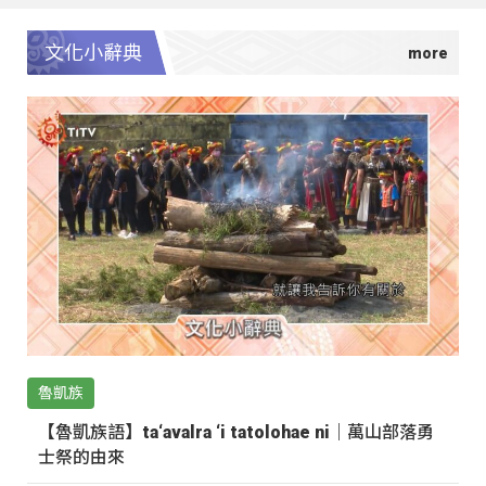
文化小辭典
魯凱族
【魯凱族語】ta‘avalra ‘i tatolohae ni｜萬山部落勇
士祭的由來