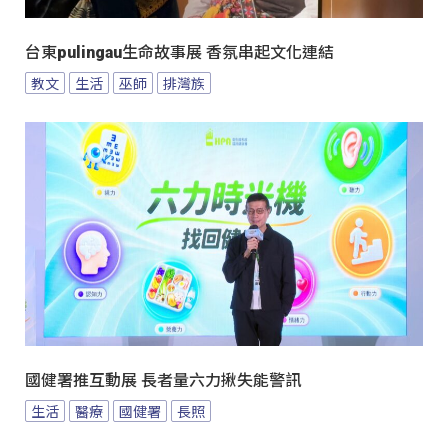
台東pulingau生命故事展 香氛串起文化連結
教文
生活
巫師
排灣族
國健署推互動展 長者量六力揪失能警訊
生活
醫療
國健署
長照