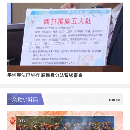
平埔專法已施行 原民身分法暫緩審查
文化小辭典