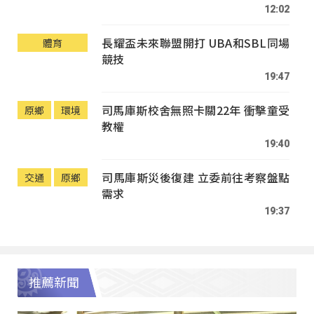
12:02
長耀盃未來聯盟開打 UBA和SBL同場
體育
競技
19:47
司馬庫斯校舍無照卡關22年 衝擊童受
原鄉
環境
教權
19:40
司馬庫斯災後復建 立委前往考察盤點
交通
原鄉
需求
19:37
推薦新聞