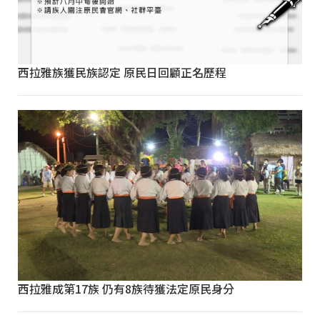
西拉雅族獲民族認定 原民日回顧正名歷程
西拉雅成第17族 仍有8族待獲法定原民身分