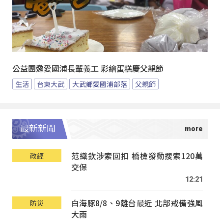
公益團邀愛國浦長輩義工 彩繪蛋糕慶父親節
生活
台東大武
大武鄉愛國浦部落
父親節
最新新聞
范織欽涉索回扣 橋檢發動搜索120萬
政經
交保
12:21
白海豚8/8、9離台最近 北部戒備強風
防災
大雨