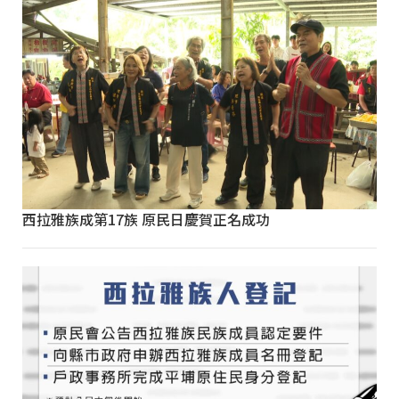
西拉雅族成第17族 原民日慶賀正名成功