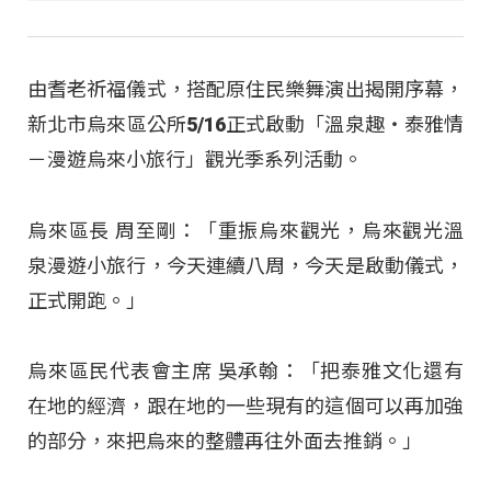
由耆老祈福儀式，搭配原住民樂舞演出揭開序幕，
新北市烏來區公所5/16正式啟動「溫泉趣・泰雅情
－漫遊烏來小旅行」觀光季系列活動。
烏來區長 周至剛：「重振烏來觀光，烏來觀光溫
泉漫遊小旅行，今天連續八周，今天是啟動儀式，
正式開跑。」
烏來區民代表會主席 吳承翰：「把泰雅文化還有
在地的經濟，跟在地的一些現有的這個可以再加強
的部分，來把烏來的整體再往外面去推銷。」