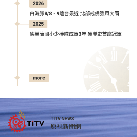
2026
白海豚8/8、9離台最近 北部戒備強風大雨
2025
德芙蘭國小少棒隊成軍3年 獲隊史首座冠軍
more
TITV NEWS
原視新聞網