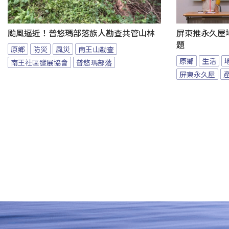
颱風逼近！普悠瑪部落族人勘查共管山林
屏東推永久屋
題
原鄉
防災
風災
南王山勘查
原鄉
生活
南王社區發展協會
普悠瑪部落
屏東永久屋