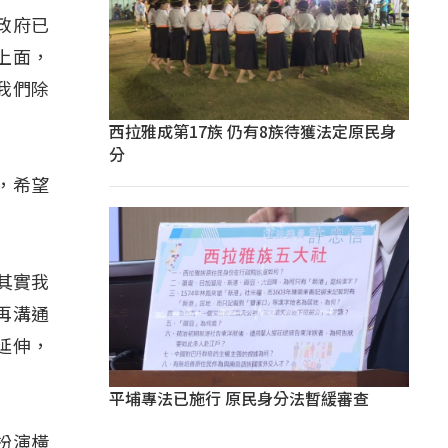
市政府已
上面，
我們除
」
西拉雅成第17族 仍有8族待獲法定原民身
分
，希望
其實我
再溝通
延伸，
平埔專法已施行 原民身分法暫緩審查
扮演橫