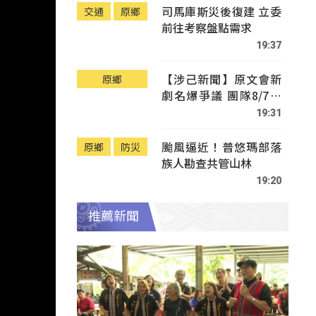
司馬庫斯災後復建 立委
交通
原鄉
前往考察盤點需求
19:37
【涉己新聞】原文會新
原鄉
劇名爆爭議 團隊8/7赴
Tafalong致歉
19:31
颱風逼近！普悠瑪部落
原鄉
防災
族人勘查共管山林
19:20
推薦新聞