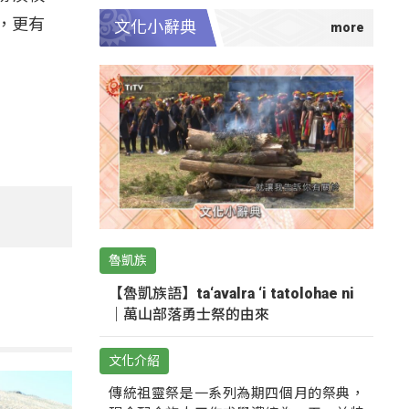
，更有
文化小辭典
。
魯凱族
【魯凱族語】ta‘avalra ‘i tatolohae ni
｜萬山部落勇士祭的由來
文化介紹
傳統祖靈祭是一系列為期四個月的祭典，