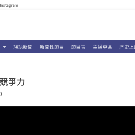
Instagram
族語新聞
新聞性節目
節目表
主播專區
歷史上
造競爭力
)