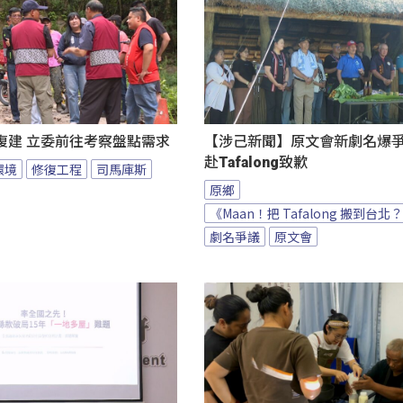
復建 立委前往考察盤點需求
【涉己新聞】原文會新劇名爆爭議
赴Tafalong致歉
環境
修復工程
司馬庫斯
原鄉
《Maan！把 Tafalong 搬到台北
劇名爭議
原文會