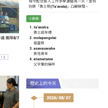
現今配合族人工作求學濃縮為一天，並特
別將「勇士祭(Ta‘avala)」凸顯辦理。
小辭典
ta‘avalra
勇士成年禮
molapangolai
 團隊8/7
祖靈祭
asavasavahe
男性青年
？！》
atamatama
父字輩的稱呼
歷史上的今天
2026/ 08/ 07