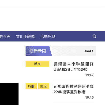
的今天
文化小辭典
活動訊息
最新新聞
長耀盃未來聯盟開打
體育
UBA和SBL同場競技
19:47
司馬庫斯校舍無照卡關
原鄉
環境
22年 衝擊童受教權
19:40