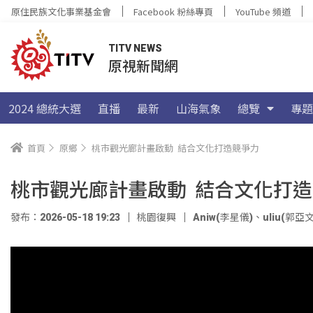
原住民族文化事業基金會
Facebook 粉絲專頁
YouTube 頻道
TITV NEWS
原視新聞網
2024 總統大選
直播
最新
山海氣象
總覽
專題
首頁
原鄉
桃市觀光廊計畫啟動 結合文化打造競爭力
桃市觀光廊計畫啟動 結合文化打
發布：2026-05-18 19:23
桃園復興
Aniw(李星儀)
、
uliu(郭亞文