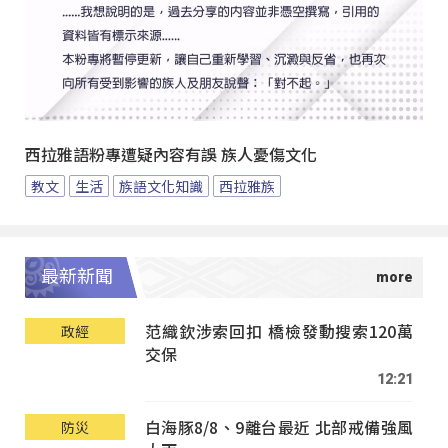
西拉雅語粉專遭疑內容有誤 族人憂傷文化
教文
生活
族語文化知識
西拉雅族
最新新聞
范織欽涉索回扣 橋檢發動搜索120萬
政經
交保
12:21
白海豚8/8、9離台最近 北部戒備強風
防災