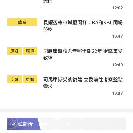
大雨
12:02
長耀盃未來聯盟開打 UBA和SBL同場
體育
競技
19:47
司馬庫斯校舍無照卡關22年 衝擊童受
原鄉
環境
教權
19:40
司馬庫斯災後復建 立委前往考察盤點
交通
原鄉
需求
19:37
推薦新聞