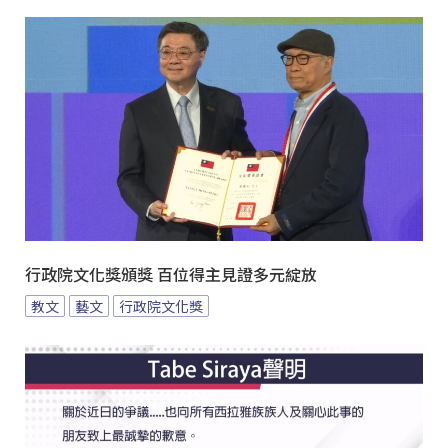
行政院文化獎頒獎 百位得主見證多元綻放
教文
藝文
行政院文化獎