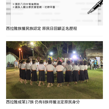
西拉雅族獲民族認定 原民日回顧正名歷程
西拉雅成第17族 仍有8族待獲法定原民身分