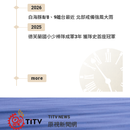
2026
白海豚8/8、9離台最近 北部戒備強風大雨
2025
德芙蘭國小少棒隊成軍3年 獲隊史首座冠軍
more
TITV NEWS
原視新聞網