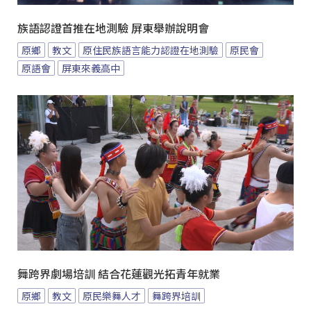
族語認證首推在地測驗 屏東舉辦說明會
原鄉
教文
原住民族語言能力認證在地測驗
原民會
原語會
屏東來義高中
舞跨界劇場培訓 結合花蓮觀光拓青年就業
原鄉
教文
原民樂舞人才
舞跨界培訓