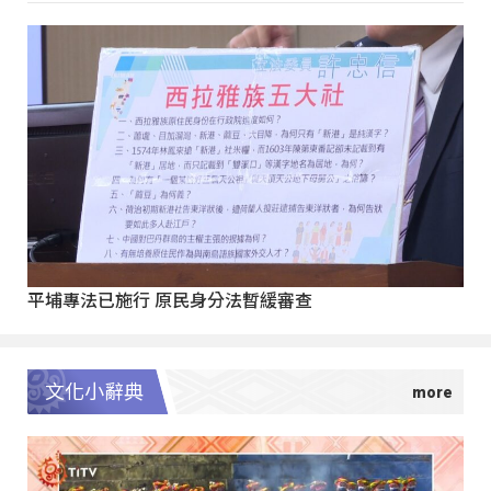
平埔專法已施行 原民身分法暫緩審查
文化小辭典