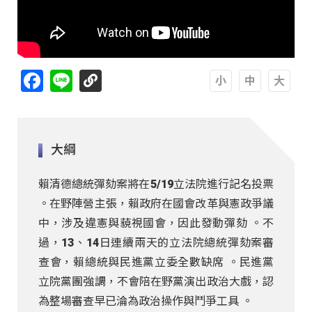
Facebook
Line
A
A
A
大綱
賴清德總統彈劾案將在5/19立法院進行記名投票
。在野陣營主張，賴政府在國會改革與憲政爭議
中，涉及違憲與藐視國會，因此發動彈劾 。不
過，13、14日連續兩天的立法院總統彈劾案審
查會，賴總統與民進黨立委全數缺席 。民進黨
立院黨團強調，不會陪在野黨演出政治大戲，認
為整場審查早已淪為政治操作與鬥爭工具 。