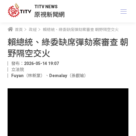
TITV NEWS
原視新聞網
首頁
政經
賴總統、綠委缺席彈劾案審查 朝野隔空交火
賴總統、綠委缺席彈劾案審查 朝
野隔空交火
發布：2026-05-14 19:07
立法院
Fuyan（林新棠）
、
Demalay（孫叡瑜）