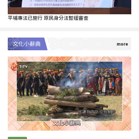
平埔專法已施行 原民身分法暫緩審查
文化小辭典