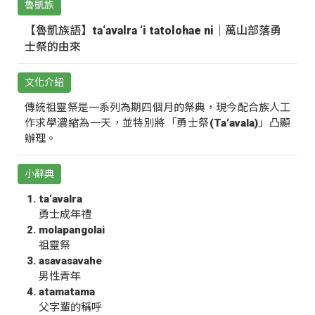
魯凱族
【魯凱族語】ta‘avalra ‘i tatolohae ni｜萬山部落勇
士祭的由來
文化介紹
傳統祖靈祭是一系列為期四個月的祭典，現今配合族人工
作求學濃縮為一天，並特別將「勇士祭(Ta‘avala)」凸顯
辦理。
小辭典
ta‘avalra
勇士成年禮
molapangolai
祖靈祭
asavasavahe
男性青年
atamatama
父字輩的稱呼