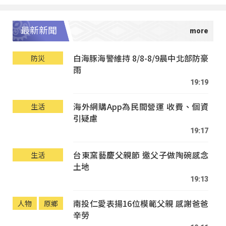
最新新聞
白海豚海警維持 8/8-8/9晨中北部防豪
防災
雨
19:19
海外網購App為民間營運 收費、個資
生活
引疑慮
19:17
台東窯藝慶父親節 邀父子做陶碗感念
生活
土地
19:13
南投仁愛表揚16位模範父親 感謝爸爸
人物
原鄉
辛勞