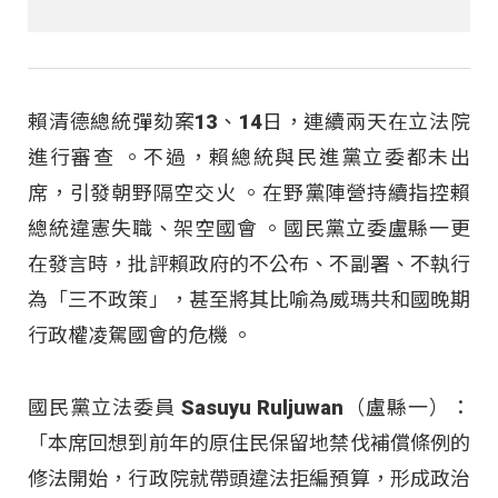
賴清德總統彈劾案13、14日，連續兩天在立法院
進行審查 。不過，賴總統與民進黨立委都未出
席，引發朝野隔空交火 。在野黨陣營持續指控賴
總統違憲失職、架空國會 。國民黨立委盧縣一更
在發言時，批評賴政府的不公布、不副署、不執行
為「三不政策」，甚至將其比喻為威瑪共和國晚期
行政權凌駕國會的危機 。
國民黨立法委員 Sasuyu Ruljuwan（盧縣一）：
「本席回想到前年的原住民保留地禁伐補償條例的
修法開始，行政院就帶頭違法拒編預算，形成政治