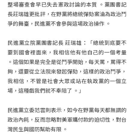
整場審查會早已失去憲政討論的本質
。黨團書記
長莊瑞雄更批評，在野黨將總統彈劾案淪為政治鬥
爭的舞臺，民進黨不會參與這場政治操作
。
民進黨立院黨團書記長 莊瑞雄：「總統到底要不
要到國會裡面來，我相信他有他自己的一個考量
。這個如果是完全是從鬥爭開始，每天罵，罵得不
夠，還要從立法院來發起彈劾，這樣的政治鬥爭，
我相信，不管是社會大眾或站在執政黨的一個立
場，這種戲我們就不奉陪了
。」
民進黨立委范雲則表示，如今在野黨每天都無謂的
政治內耗，反而忽略對美軍購付款的迫切性，對台
灣民生與國防幫助有限
。