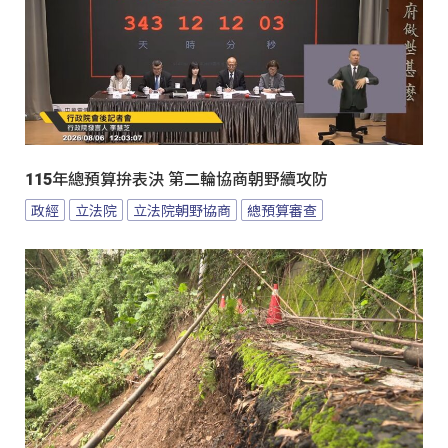
115年總預算拚表決 第二輪協商朝野續攻防
政經
立法院
立法院朝野協商
總預算審查