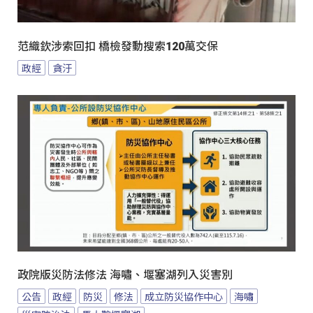
范織欽涉索回扣 橋檢發動搜索120萬交保
政經
貪汙
政院版災防法修法 海嘯、堰塞湖列入災害別
公告
政經
防災
修法
成立防災協作中心
海嘯