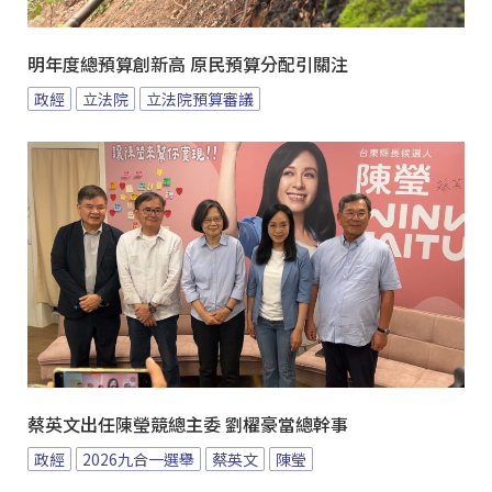
明年度總預算創新高 原民預算分配引關注
政經
立法院
立法院預算審議
蔡英文出任陳瑩競總主委 劉櫂豪當總幹事
政經
2026九合一選舉
蔡英文
陳瑩