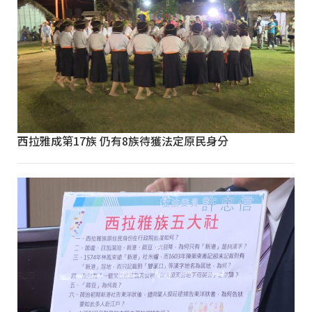
西拉雅成第17族 仍有8族待獲法定原民身分