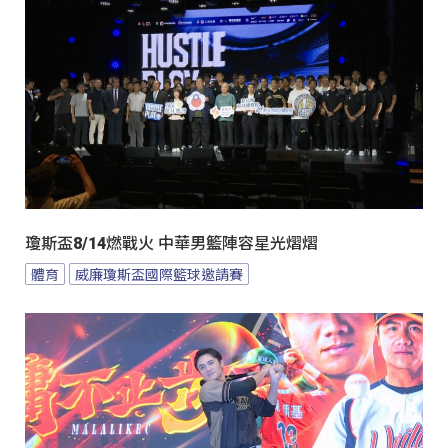
瓊斯盃8/14燃戰火 中華男籃陣容星光熠熠
體育
威廉瓊斯盃國際籃球邀請賽