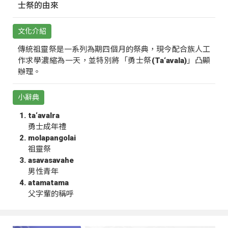
士祭的由來
文化介紹
傳統祖靈祭是一系列為期四個月的祭典，現今配合族人工
作求學濃縮為一天，並特別將「勇士祭(Ta‘avala)」凸顯
辦理。
小辭典
ta‘avalra
勇士成年禮
molapangolai
祖靈祭
asavasavahe
男性青年
atamatama
父字輩的稱呼