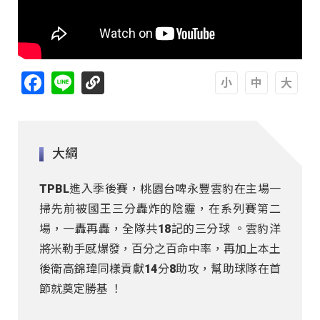
Facebook
Line
A
A
A
大綱
TPBL進入季後賽，桃園台啤永豐雲豹在主場一
掃先前被國王三分轟炸的陰霾，在系列賽第二
場，一轟再轟，全隊共18記的三分球 。雲豹洋
將米勒手感爆發，百分之百命中率，再加上本土
後衛高錦瑋同樣貢獻14分8助攻，幫助球隊在首
節就奠定勝基 ！