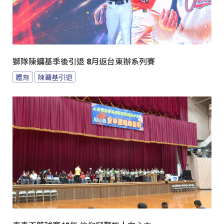
獅隊陳鏞基季後引退 8月返台東辦系列賽
體育
陳鏞基引退