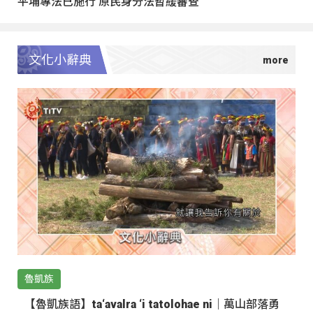
平埔專法已施行 原民身分法暫緩審查
文化小辭典
魯凱族
【魯凱族語】ta‘avalra ‘i tatolohae ni｜萬山部落勇