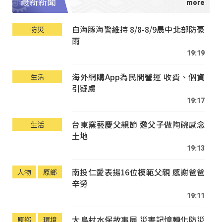
最新新聞
白海豚海警維持 8/8-8/9晨中北部防豪
防災
雨
19:19
海外網購App為民間營運 收費、個資
生活
引疑慮
19:17
台東窯藝慶父親節 邀父子做陶碗感念
生活
土地
19:13
南投仁愛表揚16位模範父親 感謝爸爸
人物
原鄉
辛勞
19:11
大鳥村水保故事展 災害記憶轉化防災
原鄉
環境