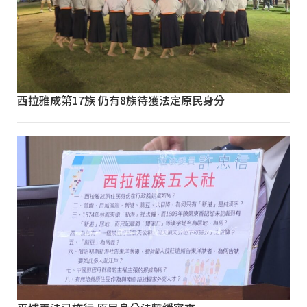
西拉雅成第17族 仍有8族待獲法定原民身分