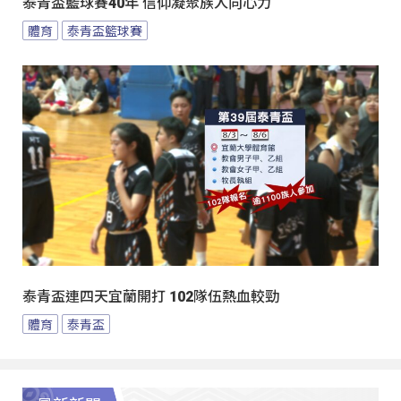
泰青盃籃球賽40年 信仰凝聚族人向心力
體育
泰青盃籃球賽
泰青盃連四天宜蘭開打 102隊伍熱血較勁
體育
泰青盃