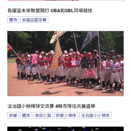
長耀盃未來聯盟開打 UBA和SBL同場競技
體育
長耀盃籃球賽
法治國小辦棒球交流賽 4縣市隊伍共襄盛舉
原鄉
體育
南投仁愛
原鄉少棒隊
法治國小少棒隊