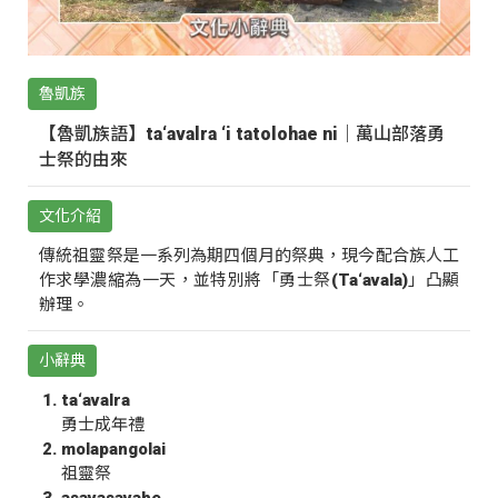
魯凱族
【魯凱族語】ta‘avalra ‘i tatolohae ni｜萬山部落勇
士祭的由來
文化介紹
傳統祖靈祭是一系列為期四個月的祭典，現今配合族人工
作求學濃縮為一天，並特別將「勇士祭(Ta‘avala)」凸顯
辦理。
小辭典
ta‘avalra
勇士成年禮
molapangolai
祖靈祭