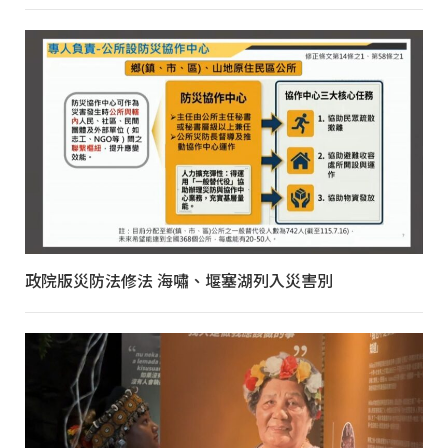
政院版災防法修法 海嘯、堰塞湖列入災害別