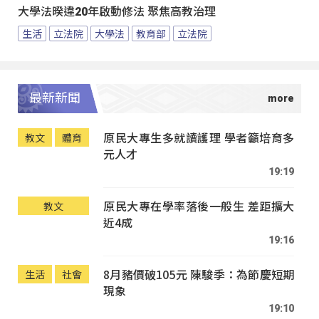
大學法暌違20年啟動修法 聚焦高教治理
生活
立法院
大學法
教育部
立法院
最新新聞
原民大專生多就讀護理 學者籲培育多
教文
體育
元人才
19:19
原民大專在學率落後一般生 差距擴大
教文
近4成
19:16
8月豬價破105元 陳駿季：為節慶短期
生活
社會
現象
19:10