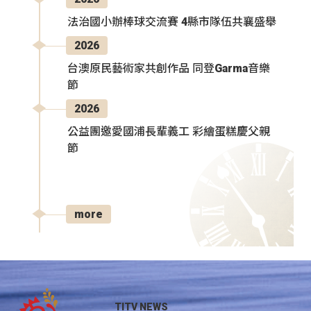
法治國小辦棒球交流賽 4縣市隊伍共襄盛舉
2026
台澳原民藝術家共創作品 同登Garma音樂
節
2026
公益團邀愛國浦長輩義工 彩繪蛋糕慶父親
節
more
TITV NEWS