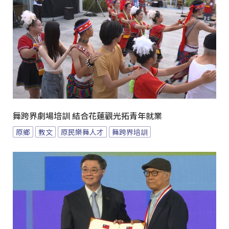
舞跨界劇場培訓 結合花蓮觀光拓青年就業
原鄉
教文
原民樂舞人才
舞跨界培訓