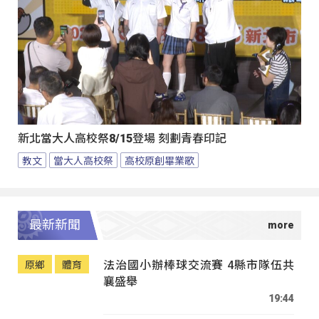
新北當大人高校祭8/15登場 刻劃青春印記
教文
當大人高校祭
高校原創畢業歌
最新新聞
法治國小辦棒球交流賽 4縣市隊伍共
原鄉
體育
襄盛舉
19:44