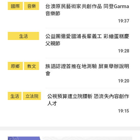
台澳原民藝術家共創作品 同登Garma
國際
音樂
音樂節
19:37
公益團邀愛國浦長輩義工 彩繪蛋糕慶
生活
父親節
19:28
族語認證首推在地測驗 屏東舉辦說明
原鄉
教文
會
19:20
公視預算遭立院腰斬 恐流失內容創作
生活
立法院
人才
19:15