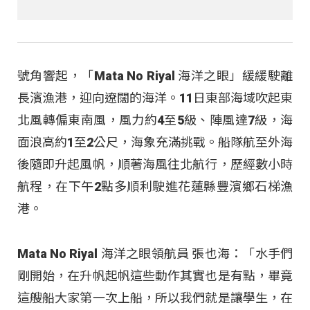
號角響起，「Mata No Riyal 海洋之眼」緩緩駛離
長濱漁港，迎向遼闊的海洋。11日東部海域吹起東
北風轉偏東南風，風力約4至5級、陣風達7級，海
面浪高約1至2公尺，海象充滿挑戰。船隊航至外海
後隨即升起風帆，順著海風往北航行，歷經數小時
航程，在下午2點多順利駛進花蓮縣豐濱鄉石梯漁
港。
Mata No Riyal 海洋之眼領航員 張也海：「水手們
剛開始，在升帆起帆這些動作其實也是有點，畢竟
這艘船大家第一次上船，所以我們就是讓學生，在