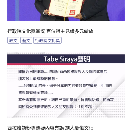
行政院文化獎頒獎 百位得主見證多元綻放
教文
藝文
行政院文化獎
西拉雅語粉專遭疑內容有誤 族人憂傷文化