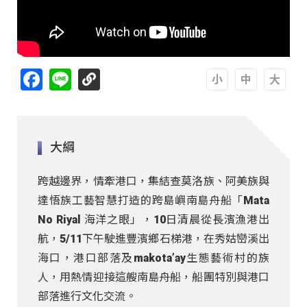
Facebook
Line
A
A
A
大綱
跨越邊界，情牽港口，集結查莫洛族、阿美族與
達悟族工藝智慧打造的跨島嶼南島舟船「Mata
No Riyal 海洋之眼」，10日清晨從長濱漁港出
航，5/11下午駛進豐濱鄉石梯港，在秀姑巒溪出
海口，港口部落及makota’ay生態藝術村的族
人，用熱情迎接這艘南島舟船，船團特別與港口
部落進行文化交流。