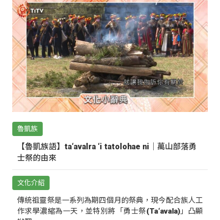
魯凱族
【魯凱族語】ta‘avalra ‘i tatolohae ni｜萬山部落勇
士祭的由來
文化介紹
傳統祖靈祭是一系列為期四個月的祭典，現今配合族人工
作求學濃縮為一天，並特別將「勇士祭(Ta‘avala)」凸顯