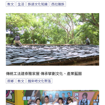
教文
生活
族語文化知識
西拉雅族
傳統工法建泰雅家屋 傳承擘劃文化、產業藍圖
原鄉
教文
醒來吧文化聚落