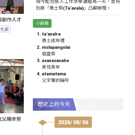
現今配合族人工作求學濃縮為一天，並特
別將「勇士祭(Ta‘avala)」凸顯辦理。
容創作人才
小辭典
文化部
ta‘avalra
勇士成年禮
molapangolai
祖靈祭
asavasavahe
男性青年
atamatama
父字輩的稱呼
歷史上的今天
感念父親辛勞
2026/ 08/ 06