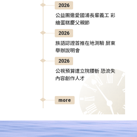
2026
公益團邀愛國浦長輩義工 彩
繪蛋糕慶父親節
2026
族語認證首推在地測驗 屏東
舉辦說明會
2026
公視預算遭立院腰斬 恐流失
內容創作人才
more