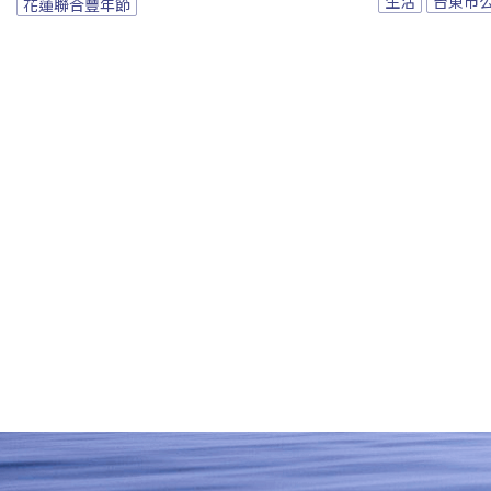
生活
台東市
花蓮聯合豐年節