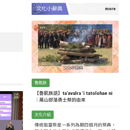
文化小辭典
魯凱族
【魯凱族語】ta‘avalra ‘i tatolohae ni
｜萬山部落勇士祭的由來
文化介紹
傳統祖靈祭是一系列為期四個月的祭典，