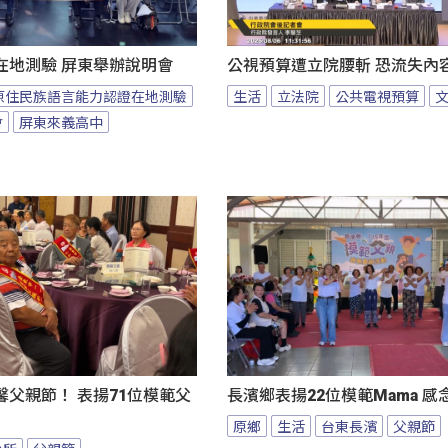
在地測驗 屏東舉辦說明會
公視預算遭立院腰斬 恐流失內
原住民族語言能力認證在地測驗
生活
立法院
公共電視預算
會
屏東來義高中
父親節！ 表揚71位模範父
長濱鄉表揚22位模範Mama 
原鄉
生活
台東長濱
父親節