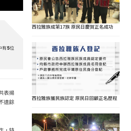
西拉雅族成第17族 原民日慶賀正名成功
中有5位
共表揚
西拉雅族獲民族認定 原民日回顧正名歷程
不遺餘
工作，特