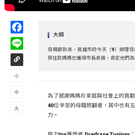
Facebook
大綱
Line
母親節到來，高雄市府今天（9）辦理母
原住民媽媽也獲得市長表揚，肯定他們為
A
為了感謝媽媽在家庭與社會上的貢獻
A
40位辛苦的母職照顧者，其中也有
力。
A
原力Ina獲獎者 Dredrase T