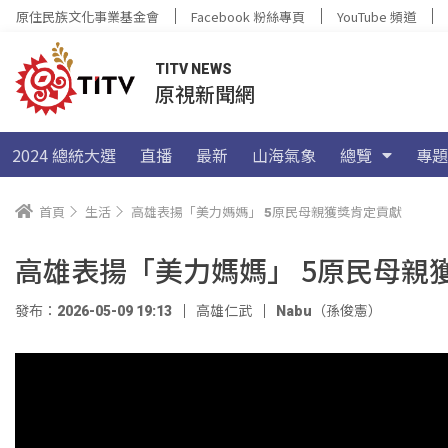
原住民族文化事業基金會
Facebook 粉絲專頁
YouTube 頻道
TITV NEWS
原視新聞網
2024 總統大選
直播
最新
山海氣象
總覽
專題
首頁
生活
高雄表揚「美力媽媽」 5原民母親獲獎肯定貢獻
高雄表揚「美力媽媽」 5原民母親
發布：2026-05-09 19:13
高雄仁武
Nabu（孫俊憲）