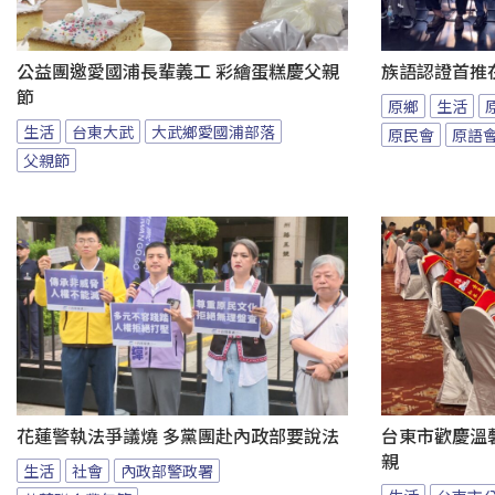
公益團邀愛國浦長輩義工 彩繪蛋糕慶父親
族語認證首推
節
原鄉
生活
生活
台東大武
大武鄉愛國浦部落
原民會
原語
父親節
花蓮警執法爭議燒 多黨團赴內政部要說法
台東市歡慶溫馨
親
生活
社會
內政部警政署