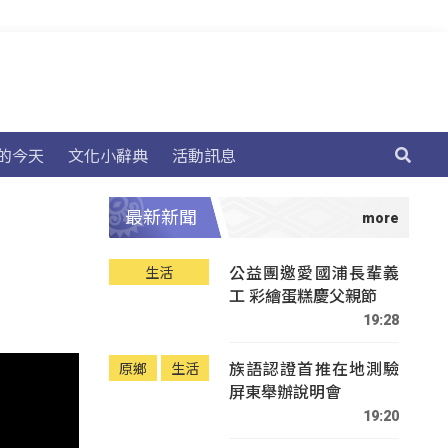
的今天
文化小辭典
活動訊息
最新新聞
公益團邀愛國浦長輩義
生活
工 彩繪蛋糕慶父親節
19:28
族語認證首推在地測驗
原鄉
生活
屏東舉辦說明會
19:20