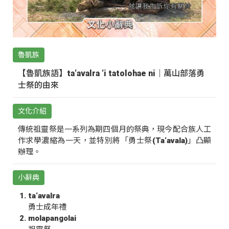
魯凱族
【魯凱族語】ta‘avalra ‘i tatolohae ni｜萬山部落勇
士祭的由來
文化介紹
傳統祖靈祭是一系列為期四個月的祭典，現今配合族人工
作求學濃縮為一天，並特別將「勇士祭(Ta‘avala)」凸顯
辦理。
小辭典
ta‘avalra
勇士成年禮
molapangolai