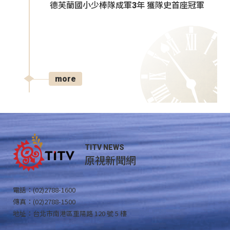
德芙蘭國小少棒隊成軍3年 獲隊史首座冠軍
more
TITV NEWS
原視新聞網
電話：(02)2788-1600
傳真：(02)2788-1500
地址：台北市南港區重陽路 120 號 5 樓