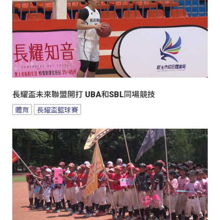
長耀盃未來聯盟開打 UBA和SBL同場競技
體育
長耀盃籃球賽