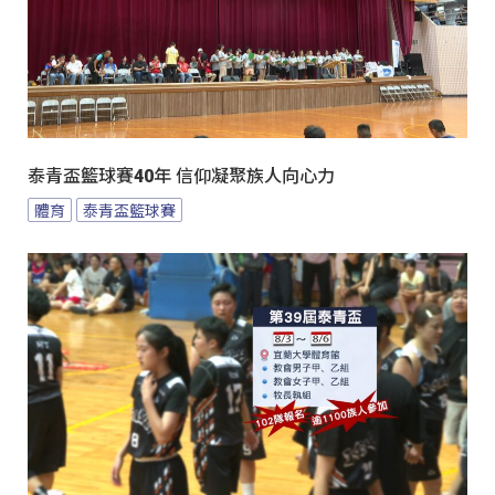
泰青盃籃球賽40年 信仰凝聚族人向心力
體育
泰青盃籃球賽