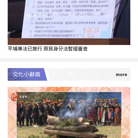
平埔專法已施行 原民身分法暫緩審查
文化小辭典