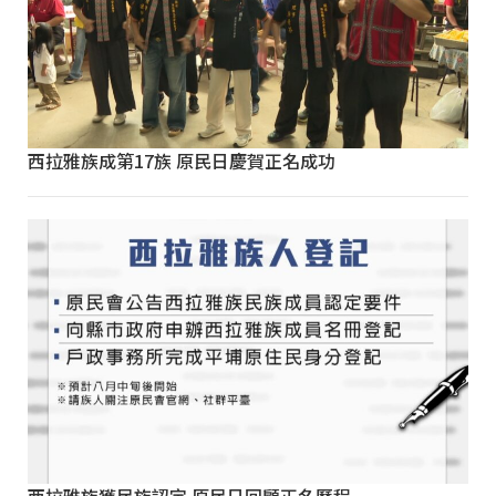
西拉雅族成第17族 原民日慶賀正名成功
西拉雅族獲民族認定 原民日回顧正名歷程