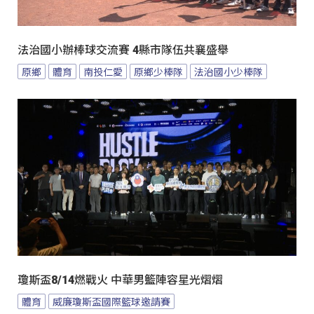
法治國小辦棒球交流賽 4縣市隊伍共襄盛舉
原鄉
體育
南投仁愛
原鄉少棒隊
法治國小少棒隊
瓊斯盃8/14燃戰火 中華男籃陣容星光熠熠
體育
威廉瓊斯盃國際籃球邀請賽