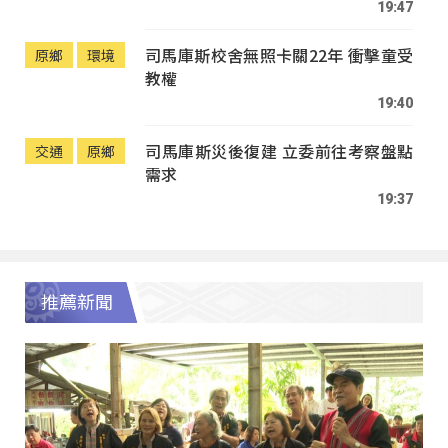
19:47
司馬庫斯校舍無照卡關22年 衝擊童受
原鄉
環境
教權
19:40
司馬庫斯災後復建 立委前往考察盤點
交通
原鄉
需求
19:37
推薦新聞