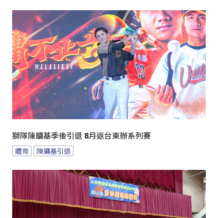
獅隊陳鏞基季後引退 8月返台東辦系列賽
體育
陳鏞基引退