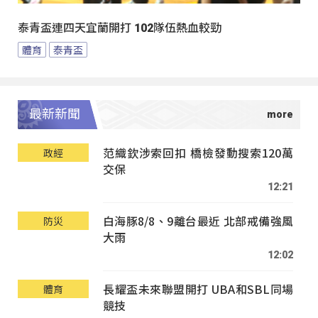
泰青盃連四天宜蘭開打 102隊伍熱血較勁
體育
泰青盃
最新新聞
范織欽涉索回扣 橋檢發動搜索120萬
政經
交保
12:21
白海豚8/8、9離台最近 北部戒備強風
防災
大雨
12:02
長耀盃未來聯盟開打 UBA和SBL同場
體育
競技