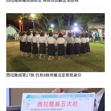
西拉雅成第17族 仍有8族待獲法定原民身分