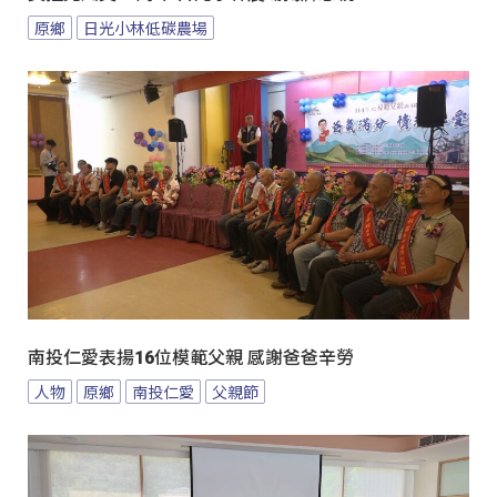
原鄉
日光小林低碳農場
南投仁愛表揚16位模範父親 感謝爸爸辛勞
人物
原鄉
南投仁愛
父親節