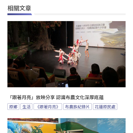
相關文章
「跟著月亮」放映分享 認識布農文化深厚底蘊
原鄉
生活
《跟著月亮》
布農族紀錄片
花蓮原民處