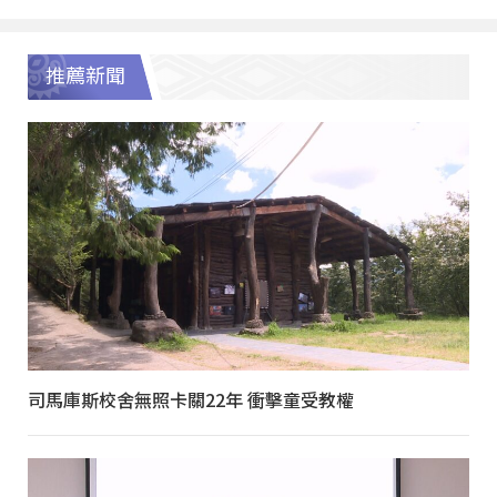
推薦新聞
司馬庫斯校舍無照卡關22年 衝擊童受教權