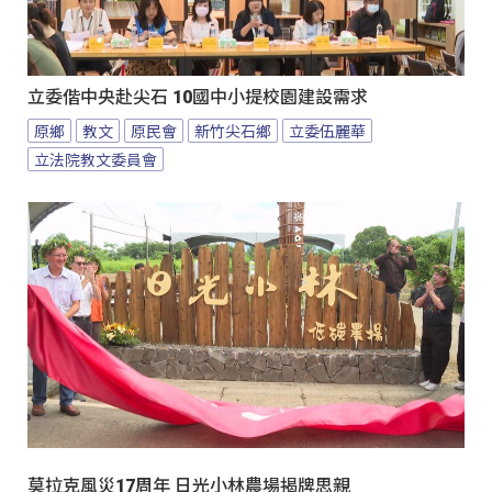
立委偕中央赴尖石 10國中小提校園建設需求
原鄉
教文
原民會
新竹尖石鄉
立委伍麗華
立法院教文委員會
莫拉克風災17周年 日光小林農場揭牌思親