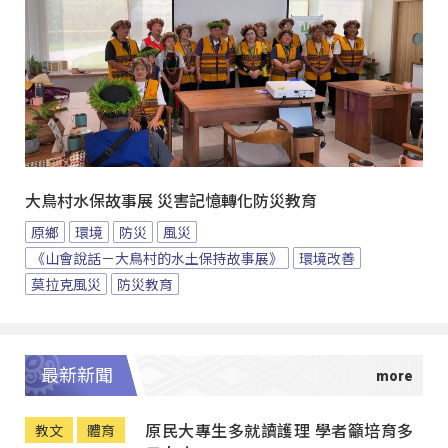
大鳥村水保故事展 災害記憶轉化防災教育
原鄉
環境
防災
風災
《山會說話－大鳥村的水土保持故事展》
環境改善
莫拉克風災
防災教育
最新新聞
原民大專生多就讀護理 學者籲培育多
教文
體育