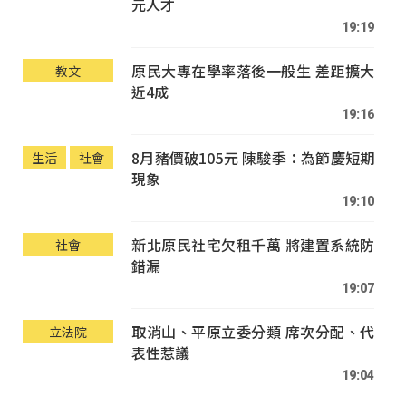
元人才
19:19
原民大專在學率落後一般生 差距擴大
教文
近4成
19:16
8月豬價破105元 陳駿季：為節慶短期
生活
社會
現象
19:10
新北原民社宅欠租千萬 將建置系統防
社會
錯漏
19:07
取消山、平原立委分類 席次分配、代
立法院
表性惹議
19:04