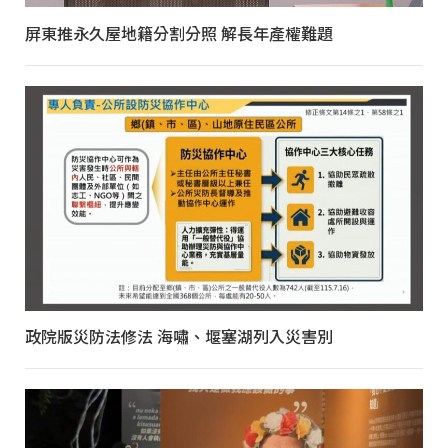
屏東推永久屋地籍分割分照 解長年產權難題
政院版災防法修法 海嘯、堰塞湖列入災害別