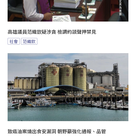
高雄議員范織欽疑涉貪 檢調約談聲押禁見
社會
范織欽
致癌油案燒出食安漏洞 朝野籲強化通報、品管