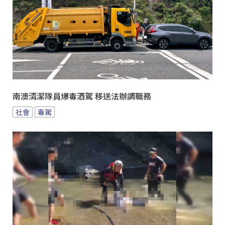
南澳清潔隊員爆毒酒駕 移送法辦調職務
社會
毒駕