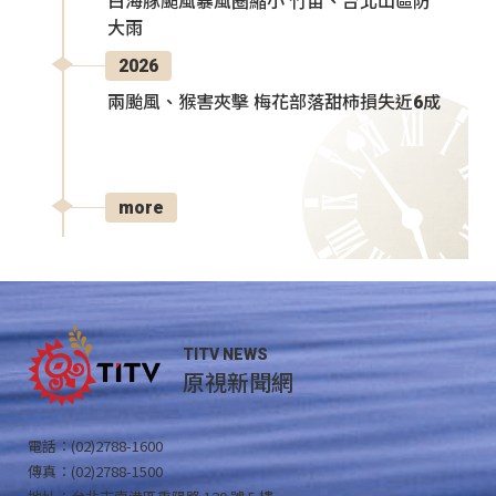
白海豚颱風暴風圈縮小 竹苗、台北山區防
大雨
2026
兩颱風、猴害夾擊 梅花部落甜柿損失近6成
more
TITV NEWS
原視新聞網
電話：(02)2788-1600
傳真：(02)2788-1500