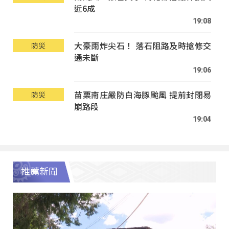
近6成
19:08
大豪雨炸尖石！ 落石阻路及時搶修交
防災
通未斷
19:06
苗栗南庄嚴防白海豚颱風 提前封閉易
防災
崩路段
19:04
推薦新聞