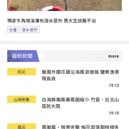
瑪家牛角灣溪瀑布溺水意外 男大生送醫不治
社會
溺水意外
最新新聞
颱風外圍花蓮沿海風浪增強 鹽寮漁港
防災
現長浪
19:12
白海豚颱風暴風圈縮小 竹苗、台北山
山海氣象
區防大雨
19:10
兩颱風、猴害夾擊 梅花部落甜柿損失
風災