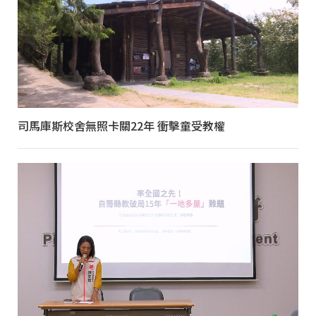
司馬庫斯校舍無照卡關22年 衝擊童受教權