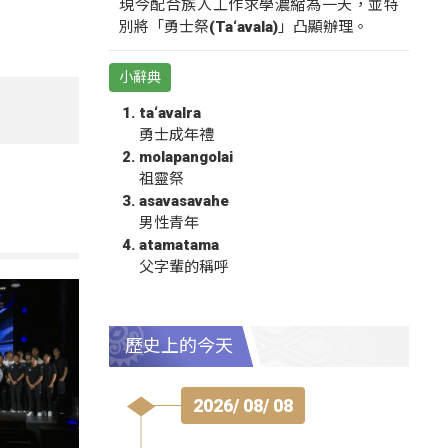
現今配合族人工作求學濃縮為一天，並特
別將「勇士祭(Ta‘avala)」凸顯辦理。
小辭典
ta‘avalra
勇士成年禮
molapangolai
祖靈祭
asavasavahe
男性青年
atamatama
父字輩的稱呼
歷史上的今天
2026/ 08/ 08