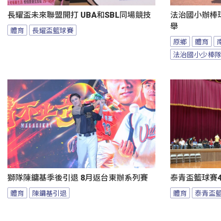
長耀盃未來聯盟開打 UBA和SBL同場競技
法治國小辦棒
舉
體育
長耀盃籃球賽
原鄉
體育
法治國小少棒
獅隊陳鏞基季後引退 8月返台東辦系列賽
泰青盃籃球賽4
體育
陳鏞基引退
體育
泰青盃