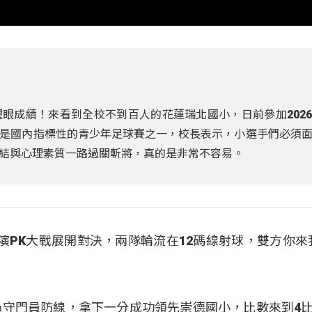
眼成績！來看到全校不到百人的花蓮瑞北國小，日前參加202
是國內指標性的青少年足球賽之一，校長表示，小選手們必須
結與心理素質一路過關斬將，真的是非常不容易。
演PK大戰展開對決，兩隊輪流在12碼線射球，雙方你來
過守門員防線，拿下一分成功領先崇德國小，比數來到4比