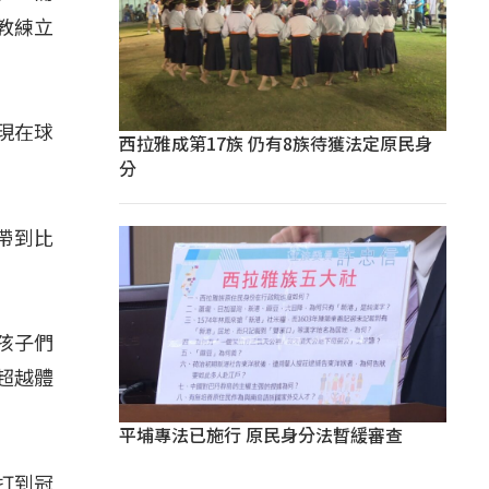
教練立
展現在球
西拉雅成第17族 仍有8族待獲法定原民身
分
帶到比
孩子們
超越體
平埔專法已施行 原民身分法暫緩審查
，打到冠