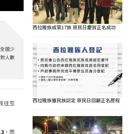
西拉雅族成第17族 原民日慶賀正名成功
6全國少
面對人數
西拉雅族獲民族認定 原民日回顧正名歷程
我往互
3，而