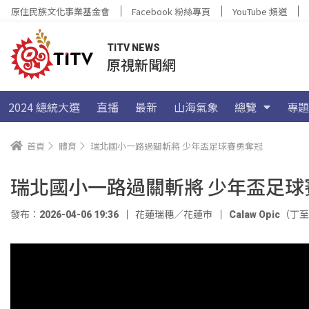
原住民族文化事業基金會
Facebook 粉絲專頁
YouTube 頻道
TITV NEWS
原視新聞網
2024 總統大選
直播
最新
山海氣象
總覽
專題
首頁
體育
瑞北國小一路過關斬將 少年盃足球賽勇奪冠
瑞北國小一路過關斬將 少年盃足球
發布：2026-04-06 19:36
花蓮瑞穗／花蓮市
Calaw Opic（丁