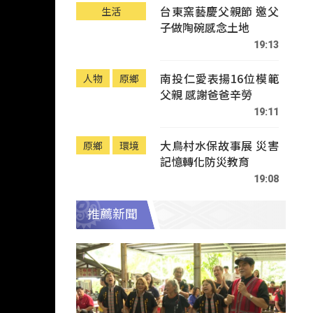
台東窯藝慶父親節 邀父
生活
子做陶碗感念土地
19:13
南投仁愛表揚16位模範
人物
原鄉
父親 感謝爸爸辛勞
19:11
大鳥村水保故事展 災害
原鄉
環境
記憶轉化防災教育
19:08
推薦新聞