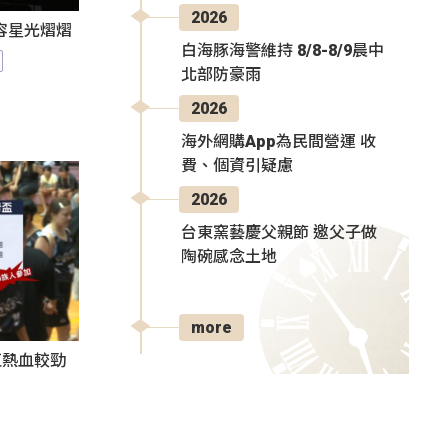
2026
陣容星光熠熠
白海豚海警維持 8/8-8/9晨中
北部防豪雨
2026
海外網購App為民間營運 收
費、個資引疑慮
2026
台東窯藝慶父親節 邀父子做
陶碗感念土地
more
伍熱血較勁