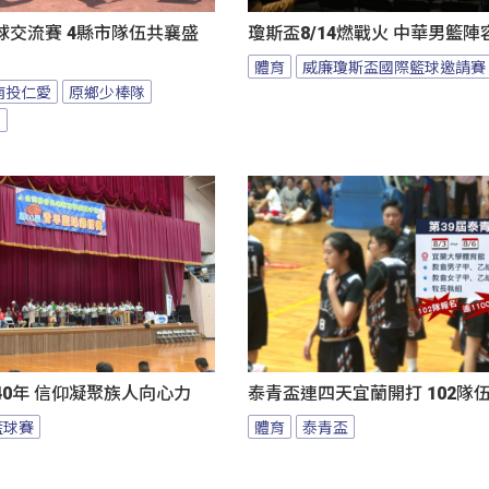
球交流賽 4縣市隊伍共襄盛
瓊斯盃8/14燃戰火 中華男籃
體育
威廉瓊斯盃國際籃球邀請賽
南投仁愛
原鄉少棒隊
隊
0年 信仰凝聚族人向心力
泰青盃連四天宜蘭開打 102隊
籃球賽
體育
泰青盃