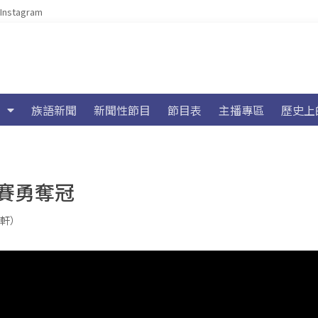
Instagram
族語新聞
新聞性節目
節目表
主播專區
歷史上
賽勇奪冠
至軒）