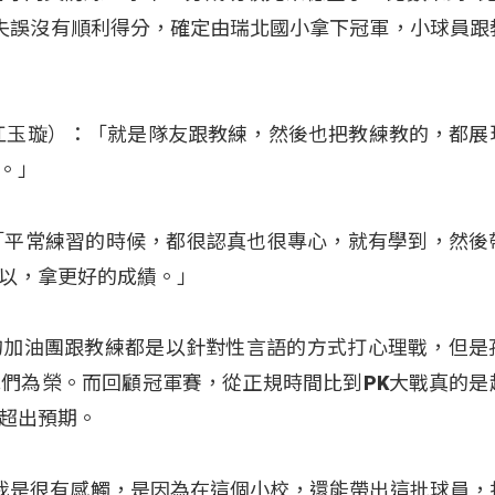
失誤沒有順利得分，確定由瑞北國小拿下冠軍，小球員跟
pima（江玉璇）：「就是隊友跟教練，然後也把教練教的，都
。」
）：「平常練習的時候，都很認真也很專心，就有學到，然後
以，拿更好的成績。」
的加油團跟教練都是以針對性言語的方式打心理戰，但是
們為榮。而回顧冠軍賽，從正規時間比到PK大戰真的是
超出預期。
強易）：「我是很有感觸，是因為在這個小校，還能帶出這批球員