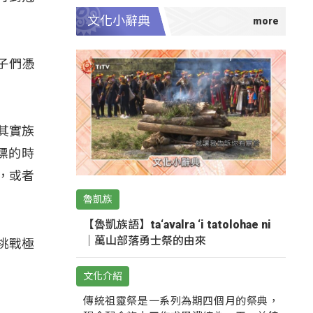
文化小辭典
子們憑
其實族
標的時
，或者
魯凱族
【魯凱族語】ta‘avalra ‘i tatolohae ni
｜萬山部落勇士祭的由來
挑戰極
文化介紹
傳統祖靈祭是一系列為期四個月的祭典，