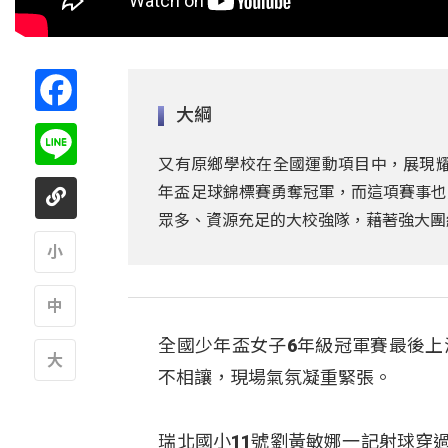
Facebook
大綱
Line
又有原鄉學校在全國運動項目中，展現耀
年盃足球錦標賽勇奪冠軍，而這項賽事也
眾多、資源充足的大校強隊，藉著強大團
A
全國少年盃女子6年級冠軍賽最後上
A
不相讓，現場氣氛凝重緊張。
A
瑞北國小11號劉黃敏娜一記射球穿