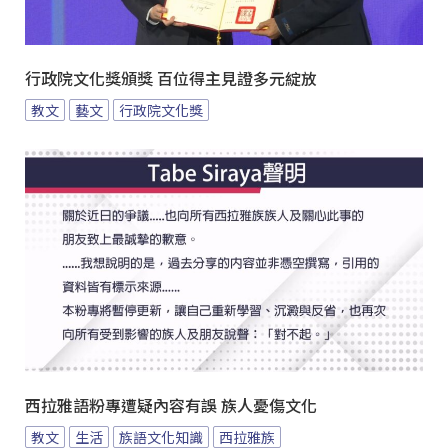
行政院文化獎頒獎 百位得主見證多元綻放
教文
藝文
行政院文化獎
西拉雅語粉專遭疑內容有誤 族人憂傷文化
教文
生活
族語文化知識
西拉雅族