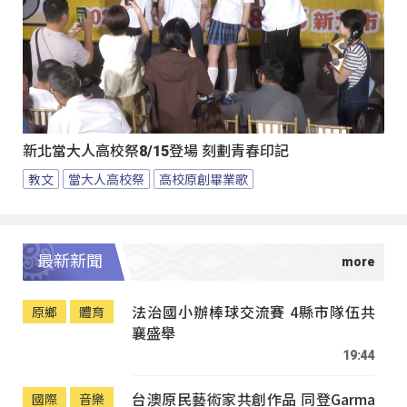
新北當大人高校祭8/15登場 刻劃青春印記
教文
當大人高校祭
高校原創畢業歌
最新新聞
法治國小辦棒球交流賽 4縣市隊伍共
原鄉
體育
襄盛舉
19:44
台澳原民藝術家共創作品 同登Garma
國際
音樂