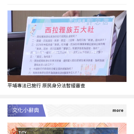
平埔專法已施行 原民身分法暫緩審查
文化小辭典