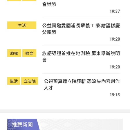
音樂節
19:37
公益團邀愛國浦長輩義工 彩繪蛋糕慶
生活
父親節
19:28
族語認證首推在地測驗 屏東舉辦說明
原鄉
教文
會
19:20
公視預算遭立院腰斬 恐流失內容創作
生活
立法院
人才
19:15
推薦新聞