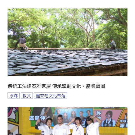
傳統工法建泰雅家屋 傳承擘劃文化、產業藍圖
原鄉
教文
醒來吧文化聚落