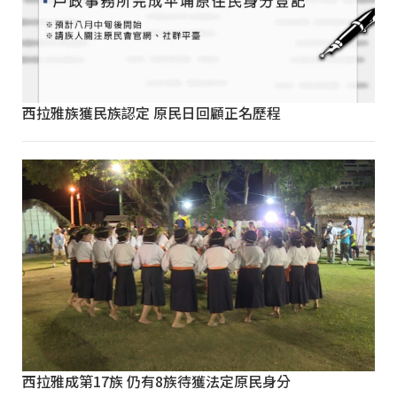
西拉雅族獲民族認定 原民日回顧正名歷程
西拉雅成第17族 仍有8族待獲法定原民身分