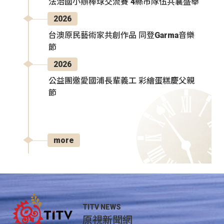
法治國小辦棒球交流賽 4縣市隊伍共襄盛舉
2026
台澳原民藝術家共創作品 同登Garma音樂
節
2026
公益團邀愛國浦長輩義工 彩繪蛋糕慶父親
節
more
TITV NEWS
原視新聞網