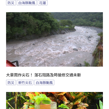
防災
白海豚颱風
花蓮
大豪雨炸尖石！ 落石阻路及時搶修交通未斷
防災
新竹尖石
白海豚颱風