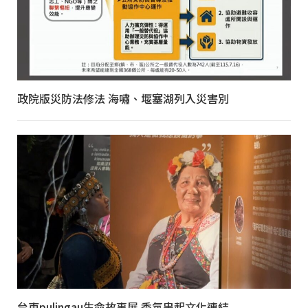
政院版災防法修法 海嘯、堰塞湖列入災害別
台東pulingau生命故事展 香氛串起文化連結