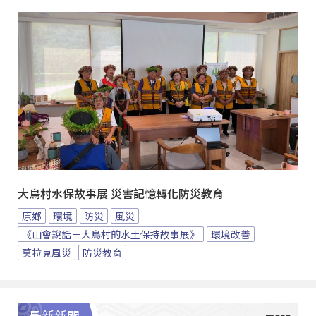
大鳥村水保故事展 災害記憶轉化防災教育
原鄉
環境
防災
風災
《山會說話－大鳥村的水土保持故事展》
環境改善
莫拉克風災
防災教育