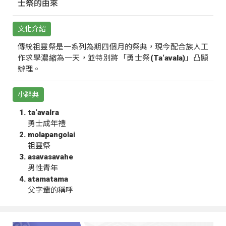
士祭的由來
文化介紹
傳統祖靈祭是一系列為期四個月的祭典，現今配合族人工
作求學濃縮為一天，並特別將「勇士祭(Ta‘avala)」凸顯
辦理。
小辭典
ta‘avalra
勇士成年禮
molapangolai
祖靈祭
asavasavahe
男性青年
atamatama
父字輩的稱呼