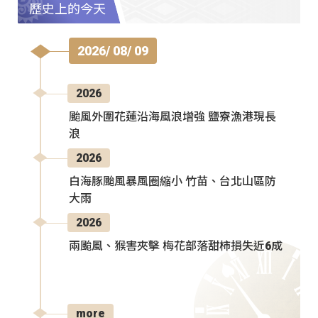
歷史上的今天
2026/ 08/ 09
2026
颱風外圍花蓮沿海風浪增強 鹽寮漁港現長
浪
2026
白海豚颱風暴風圈縮小 竹苗、台北山區防
大雨
2026
兩颱風、猴害夾擊 梅花部落甜柿損失近6成
more