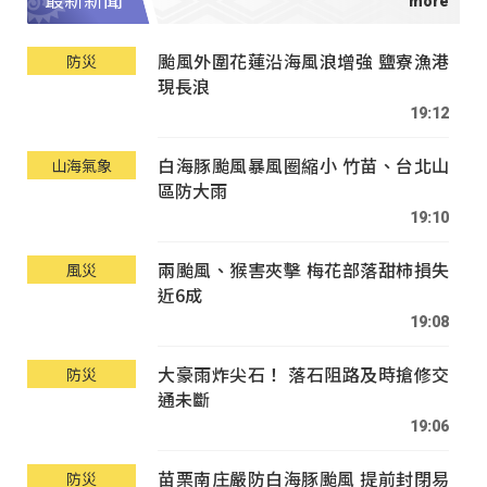
最新新聞
颱風外圍花蓮沿海風浪增強 鹽寮漁港
防災
現長浪
19:12
白海豚颱風暴風圈縮小 竹苗、台北山
山海氣象
區防大雨
19:10
兩颱風、猴害夾擊 梅花部落甜柿損失
風災
近6成
19:08
大豪雨炸尖石！ 落石阻路及時搶修交
防災
通未斷
19:06
苗栗南庄嚴防白海豚颱風 提前封閉易
防災