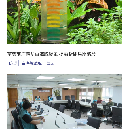
苗栗南庄嚴防白海豚颱風 提前封閉易崩路段
防災
白海豚颱風
苗栗