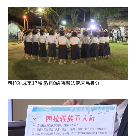
西拉雅成第17族 仍有8族待獲法定原民身分