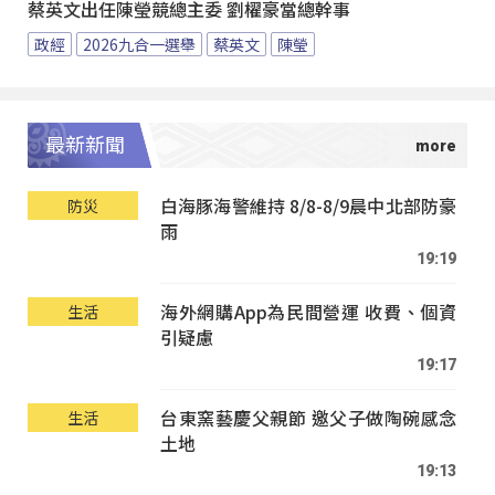
蔡英文出任陳瑩競總主委 劉櫂豪當總幹事
政經
2026九合一選舉
蔡英文
陳瑩
最新新聞
白海豚海警維持 8/8-8/9晨中北部防豪
防災
雨
19:19
海外網購App為民間營運 收費、個資
生活
引疑慮
19:17
台東窯藝慶父親節 邀父子做陶碗感念
生活
土地
19:13