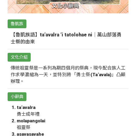
魯凱族
【魯凱族語】ta‘avalra ‘i tatolohae ni｜萬山部落勇
士祭的由來
文化介紹
傳統祖靈祭是一系列為期四個月的祭典，現今配合族人工
作求學濃縮為一天，並特別將「勇士祭(Ta‘avala)」凸顯
辦理。
小辭典
ta‘avalra
勇士成年禮
molapangolai
祖靈祭
asavasavahe