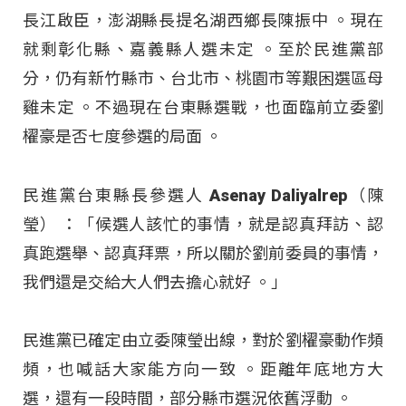
長江啟臣，澎湖縣長提名湖西鄉長陳振中
。現在
就剩彰化縣、嘉義縣人選未定
。至於民進黨部
分，仍有新竹縣市、台北市、桃園市等艱困選區母
雞未定
。不過現在台東縣選戰，也面臨前立委劉
櫂豪是否七度參選的局面
。
民進黨台東縣長參選人 Asenay Daliyalrep（陳
瑩） ：「候選人該忙的事情，就是認真拜訪、認
真跑選舉、認真拜票，所以關於劉前委員的事情，
我們還是交給大人們去擔心就好 。」
民進黨已確定由立委陳瑩出線，對於劉櫂豪動作頻
頻，也喊話大家能方向一致
。距離年底地方大
選，還有一段時間，部分縣市選況依舊浮動
。