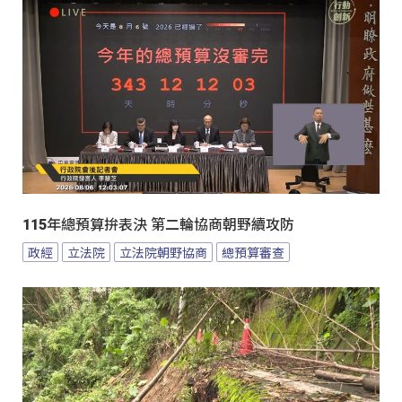
115年總預算拚表決 第二輪協商朝野續攻防
政經
立法院
立法院朝野協商
總預算審查