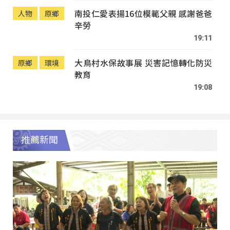
南投仁愛表揚16位模範父親 感謝爸爸
人物
原鄉
辛勞
19:11
大鳥村水保故事展 災害記憶轉化防災
原鄉
環境
教育
19:08
推薦新聞