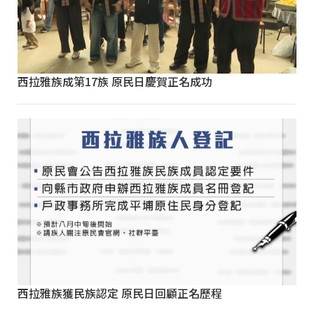
西拉雅族成第17族 原民日慶賀正名成功
西拉雅族獲民族認定 原民日回顧正名歷程