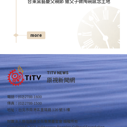
台東窯藝慶父親節 邀父子做陶碗感念土地
more
TITV NEWS
原視新聞網
電話：(02)2788-1600
傳真：(02)2788-1500
地址：台北市南港區重陽路 120 號 5 樓
財團法人原住民族文化事業基金會 版權所有
Copyright © 2021 Indigenous Peoples Cultural Foundation