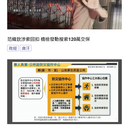
范織欽涉索回扣 橋檢發動搜索120萬交保
政經
貪汙