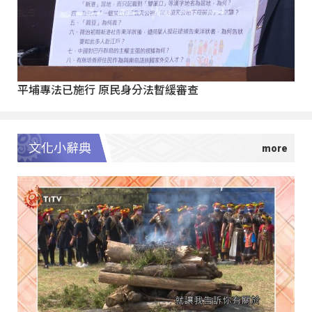
平埔專法已施行 原民身分法暫緩審查
文化小辭典