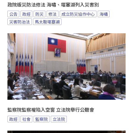
政院版災防法修法 海嘯、堰塞湖列入災害別
公告
政經
防災
修法
成立防災協作中心
海嘯
災害防治法
馬太鞍堰塞湖
監察院監察權陷入空窗 立法院舉行公聽會
政經
社會
監察院
立法院