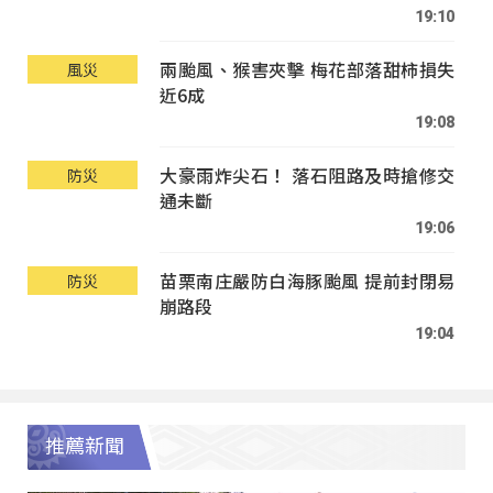
19:10
兩颱風、猴害夾擊 梅花部落甜柿損失
風災
近6成
19:08
大豪雨炸尖石！ 落石阻路及時搶修交
防災
通未斷
19:06
苗栗南庄嚴防白海豚颱風 提前封閉易
防災
崩路段
19:04
推薦新聞