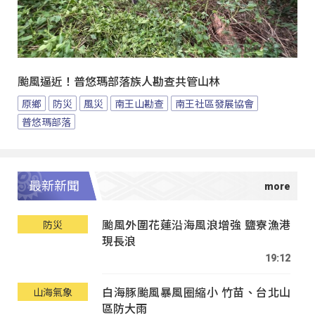
颱風逼近！普悠瑪部落族人勘查共管山林
原鄉
防災
風災
南王山勘查
南王社區發展協會
普悠瑪部落
最新新聞
颱風外圍花蓮沿海風浪增強 鹽寮漁港
防災
現長浪
19:12
白海豚颱風暴風圈縮小 竹苗、台北山
山海氣象
區防大雨