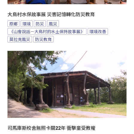
大鳥村水保故事展 災害記憶轉化防災教育
原鄉
環境
防災
風災
《山會說話－大鳥村的水土保持故事展》
環境改善
莫拉克風災
防災教育
司馬庫斯校舍無照卡關22年 衝擊童受教權