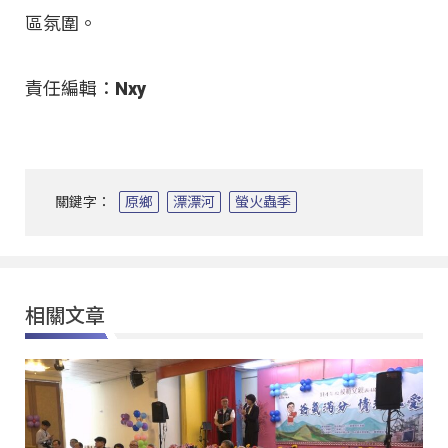
區氛圍。
責任編輯：Nxy
關鍵字：
原鄉
漂漂河
螢火蟲季
相關文章