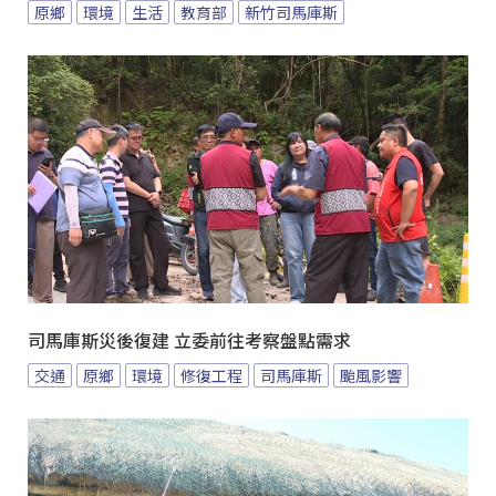
原鄉
環境
生活
教育部
新竹司馬庫斯
司馬庫斯災後復建 立委前往考察盤點需求
交通
原鄉
環境
修復工程
司馬庫斯
颱風影響