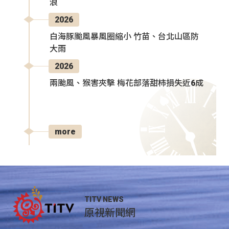
浪
2026
白海豚颱風暴風圈縮小 竹苗、台北山區防
大雨
2026
兩颱風、猴害夾擊 梅花部落甜柿損失近6成
more
TITV NEWS
原視新聞網