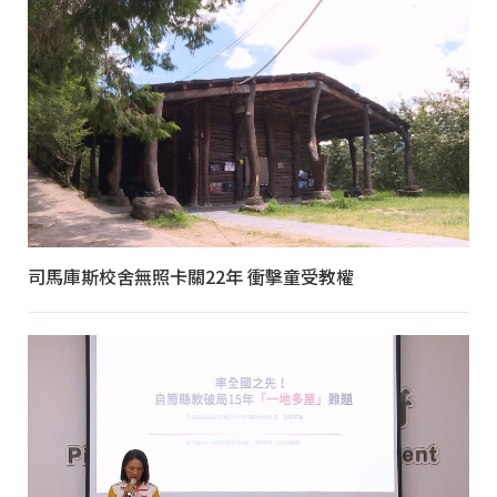
司馬庫斯校舍無照卡關22年 衝擊童受教權