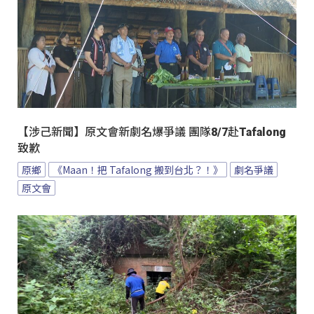
【涉己新聞】原文會新劇名爆爭議 團隊8/7赴Tafalong
致歉
原鄉
《Maan！把 Tafalong 搬到台北？！》
劇名爭議
原文會