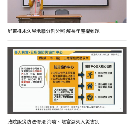
屏東推永久屋地籍分割分照 解長年產權難題
政院版災防法修法 海嘯、堰塞湖列入災害別