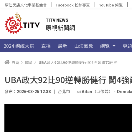
原住民族文化事業基金會
Facebook 粉絲專頁
YouTube 頻道
TITV NEWS
原視新聞網
2024 總統大選
直播
最新
山海氣象
總覽
專題
首頁
體育
UBA政大92比90逆轉勝健行 闖4強延續72連勝
UBA政大92比90逆轉勝健行 闖4強
發布：2026-03-25 12:38
台北市
si Aitan（邱依婷）
、
Dema