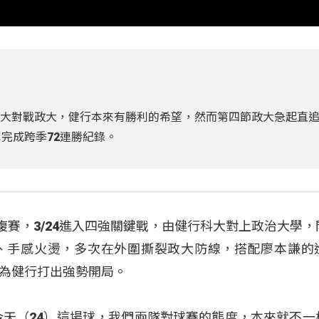
科大對戰政大，健行本來有勝利的希望，然而第四節政大急起直
也完成跨季72連勝紀錄。
級複賽，3/24進入四強關鍵戰，由健行科大對上政治大學，
、手感火燙，多次在外圍撕裂政大防線，搭配廖本謙的
為健行打出強勢開局。
今天（24）這場球，我們兩隊對球賽的態度，本來就不一