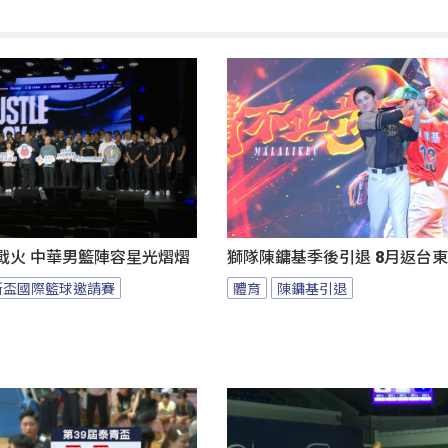
燃戰火 中華男籃陣容星光熠熠
獅隊陳鏞基季後引退 8月返台
斯盃國際籃球邀請賽
體育
陳鏞基引退