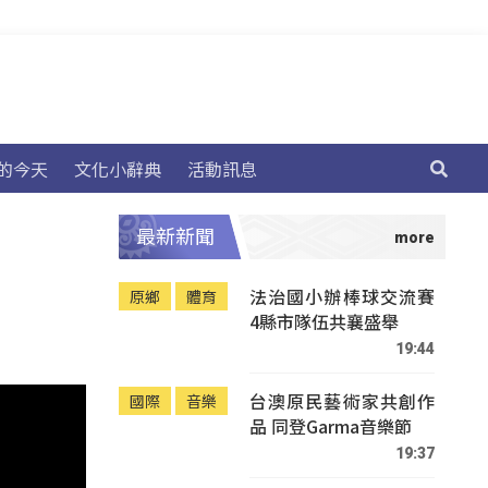
的今天
文化小辭典
活動訊息
最新新聞
法治國小辦棒球交流賽
原鄉
體育
4縣市隊伍共襄盛舉
19:44
台澳原民藝術家共創作
國際
音樂
品 同登Garma音樂節
19:37