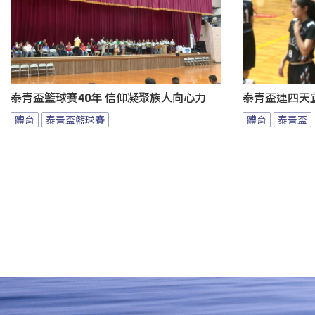
泰青盃籃球賽40年 信仰凝聚族人向心力
泰青盃連四天宜
體育
泰青盃籃球賽
體育
泰青盃