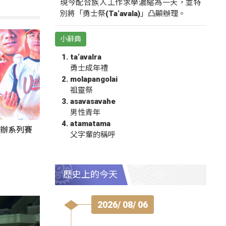
現今配合族人工作求學濃縮為一天，並特
別將「勇士祭(Ta‘avala)」凸顯辦理。
小辭典
ta‘avalra
勇士成年禮
molapangolai
祖靈祭
asavasavahe
男性青年
atamatama
東辦系列賽
父字輩的稱呼
歷史上的今天
2026/ 08/ 06