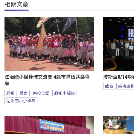
相關文章
法治國小辦棒球交流賽 4縣市隊伍共襄盛
瓊斯盃8/14
舉
體育
威廉瓊
原鄉
體育
南投仁愛
原鄉少棒隊
法治國小少棒隊