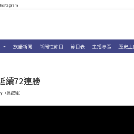
Instagram
族語新聞
新聞性節目
節目表
主播專區
歷史上
延續72連勝
lay（孫叡瑜）