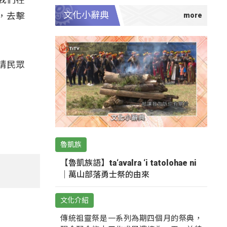
文化小辭典
，去擊
請民眾
魯凱族
【魯凱族語】ta‘avalra ‘i tatolohae ni
｜萬山部落勇士祭的由來
文化介紹
傳統祖靈祭是一系列為期四個月的祭典，