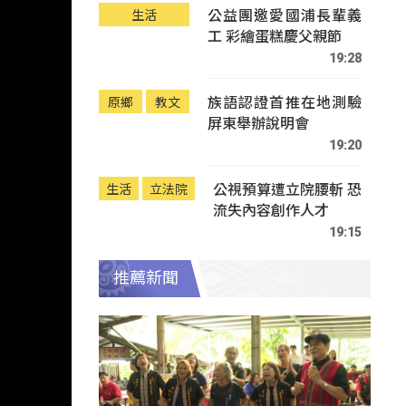
公益團邀愛國浦長輩義
生活
工 彩繪蛋糕慶父親節
19:28
族語認證首推在地測驗
原鄉
教文
屏東舉辦說明會
19:20
公視預算遭立院腰斬 恐
生活
立法院
流失內容創作人才
19:15
推薦新聞