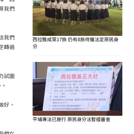
得我們
信我們
西拉雅成第17族 仍有8族待獲法定原民身
分
逆轉過
仍試圖
外。
做好，
平埔專法已施行 原民身分法暫緩審查
我們在