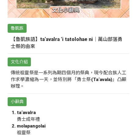
魯凱族
【魯凱族語】ta‘avalra ‘i tatolohae ni｜萬山部落勇
士祭的由來
文化介紹
傳統祖靈祭是一系列為期四個月的祭典，現今配合族人工
作求學濃縮為一天，並特別將「勇士祭(Ta‘avala)」凸顯
辦理。
小辭典
ta‘avalra
勇士成年禮
molapangolai
祖靈祭