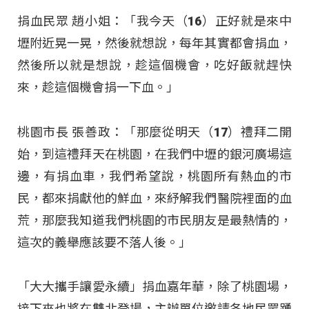
捐血民眾 趙小姐：「我今天（16）正好就是來中
壢附近晃一晃，然後就想說，每年其實都會捐血，
然後所以就是想說，趁這個機會，吃好飯就趕快
來，趁這個機會捐一下血。」​
桃園市長 張善政：「那麼從明天（17）禮拜二開
始，到這禮拜天在桃園，在我們中壢的銀河廣場這
邊，有捐血車，我們希望說，桃園所有熱血的市
民，都來捐獻他的鮮血，來紓解我們醫院裡面的血
荒，那麼我知道我們桃園的市民朋友是最熱情的，
這次的義舉應該要不落人後。」​
「大大攜手讓愛永續」捐血嘉年華，除了桃園場，
接下來也將在雙北登場，主辦單位邀請各地民眾踴