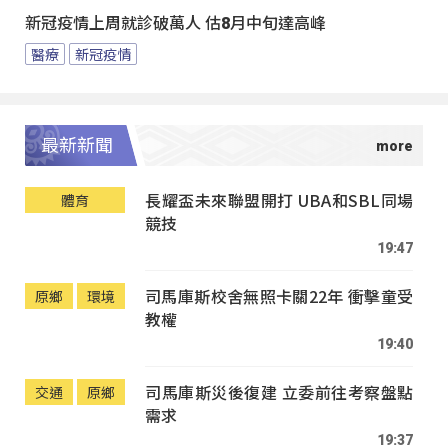
新冠疫情上周就診破萬人 估8月中旬達高峰
醫療
新冠疫情
最新新聞
長耀盃未來聯盟開打 UBA和SBL同場
體育
競技
19:47
司馬庫斯校舍無照卡關22年 衝擊童受
原鄉
環境
教權
19:40
司馬庫斯災後復建 立委前往考察盤點
交通
原鄉
需求
19:37