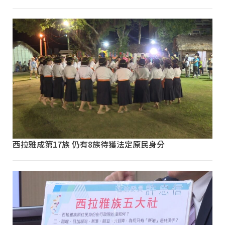
西拉雅成第17族 仍有8族待獲法定原民身分