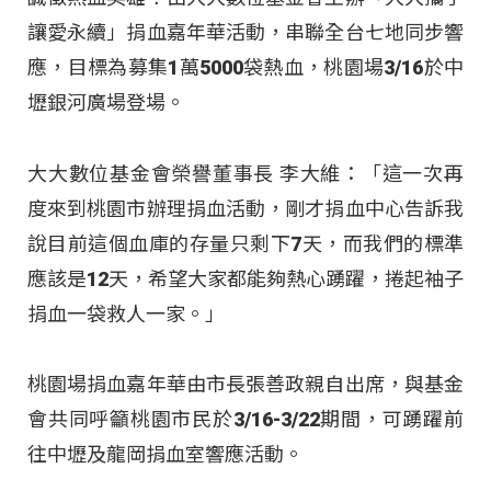
讓愛永續」捐血嘉年華活動，串聯全台七地同步響
應，目標為募集1萬5000袋熱血，桃園場3/16於中
壢銀河廣場登場。​
大大數位基金會榮譽董事長 李大維：「這一次再
度來到桃園市辦理捐血活動，剛才捐血中心告訴我
說目前這個血庫的存量只剩下7天，而我們的標準
應該是12天，希望大家都能夠熱心踴躍，捲起袖子
捐血一袋救人一家。」​
桃園場捐血嘉年華由市長張善政親自出席，與基金
會共同呼籲桃園市民於3/16-3/22期間，可踴躍前
往中壢及龍岡捐血室響應活動。​