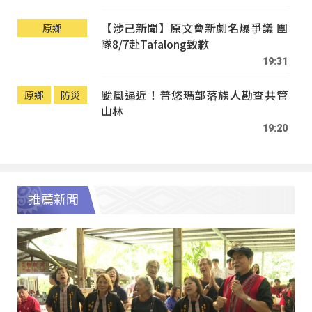
【涉己新聞】原文會新劇名爆爭議 團
原鄉
隊8/7赴Tafalong致歉
19:31
颱風逼近！普悠瑪部落族人勘查共管
原鄉
防災
山林
19:20
推薦新聞