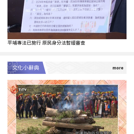
平埔專法已施行 原民身分法暫緩審查
文化小辭典