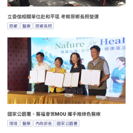
立委偕相關單位赴和平區 考察原鄉長照營運
原鄉
醫療
原鄉長照
國家公園署、醫福會簽MOU 攜手推綠色醫療
環境
醫療
內政部長
國家公園署