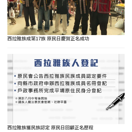
西拉雅族成第17族 原民日慶賀正名成功
西拉雅族獲民族認定 原民日回顧正名歷程