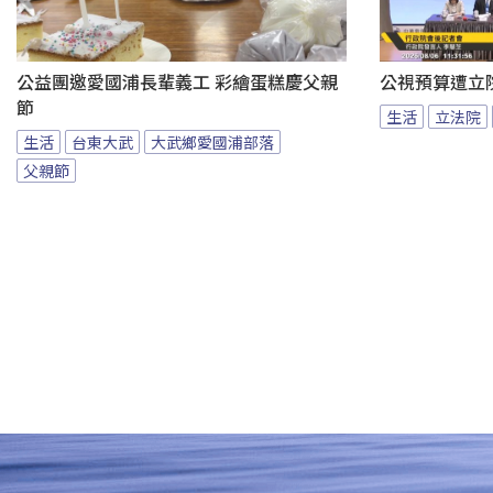
公益團邀愛國浦長輩義工 彩繪蛋糕慶父親
公視預算遭立
節
生活
立法院
生活
台東大武
大武鄉愛國浦部落
父親節