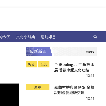
的今天
文化小辭典
活動訊息
最新新聞
台東pulingau生命故事
教文
生活
展 香氛串起文化連結
12:44
嘉蘭村拚農業轉型 金峰
原鄉
說明會促經驗交流
12:41