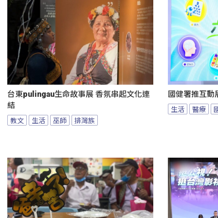
台東pulingau生命故事展 香氛串起文化連
國健署推互動
結
生活
醫療
教文
生活
巫師
排灣族