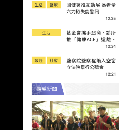
國健署推互動展 長者量
生活
醫療
六力揪失能警訊
12:35
基金會攜手超商、診所
生活
推「健康ACE」遠離疾
病
12:34
監察院監察權陷入空窗
政經
社會
立法院舉行公聽會
12:21
推薦新聞