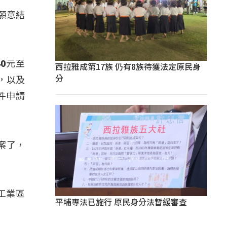
願意結
0元至
西拉雅成第17族 仍有8族待獲法定原民身
分
，以及
件申請
案了，
工業區
平埔專法已施行 原民身分法暫緩審查