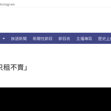
Instagram
族語新聞
新聞性節目
節目表
主播專區
歷史上
只租不賣」