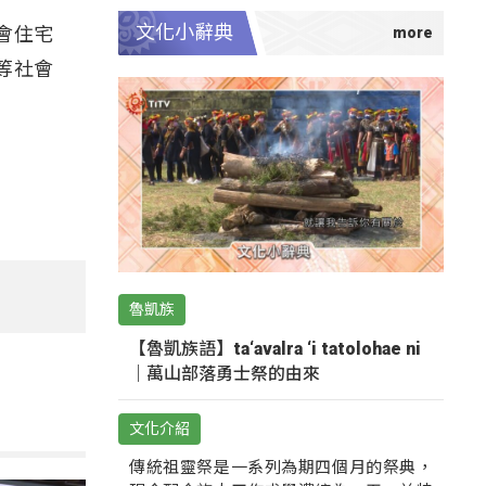
文化小辭典
會住宅
等社會
魯凱族
【魯凱族語】ta‘avalra ‘i tatolohae ni
｜萬山部落勇士祭的由來
文化介紹
傳統祖靈祭是一系列為期四個月的祭典，