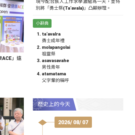
現今配合族人工作求學濃縮為一天，並特
別將「勇士祭(Ta‘avala)」凸顯辦理。
小辭典
ta‘avalra
勇士成年禮
molapangolai
祖靈祭
ACE」遠
asavasavahe
男性青年
atamatama
父字輩的稱呼
歷史上的今天
2026/ 08/ 07