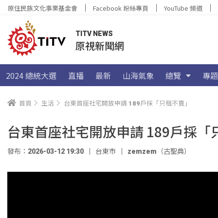
原住民族文化事業基金會
Facebook 粉絲專頁
YouTube 頻道
TITV NEWS
原視新聞網
2024 總統大選
直播
最新
山海氣象
總覽
專題
首頁
生活
台東首座社宅開放申請 189戶採「只租不賣」
台東首座社宅開放申請 189戶採「
發布：2026-03-12 19:30
台東市
zemzem（古聖典）