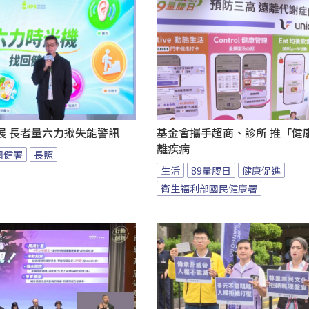
展 長者量六力揪失能警訊
基金會攜手超商、診所 推「健康
離疾病
國健署
長照
生活
89量腰日
健康促進
衛生福利部國民健康署