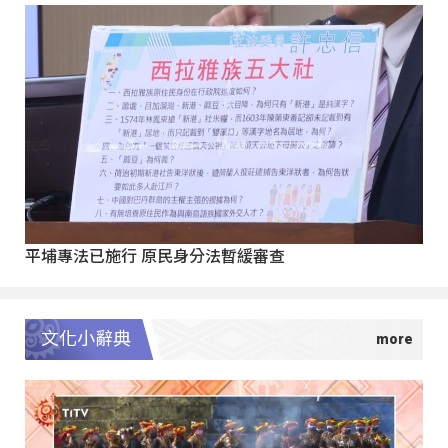
平埔專法已施行 原民身分法暫緩審查
文化小辭典