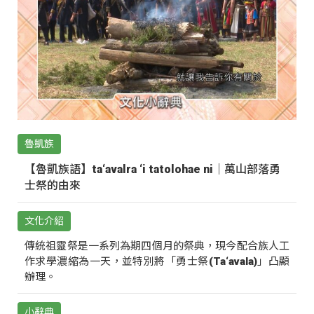
魯凱族
【魯凱族語】ta‘avalra ‘i tatolohae ni｜萬山部落勇
士祭的由來
文化介紹
傳統祖靈祭是一系列為期四個月的祭典，現今配合族人工
作求學濃縮為一天，並特別將「勇士祭(Ta‘avala)」凸顯
辦理。
小辭典