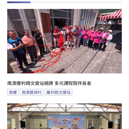
南澳撒利姆文健站揭牌 多元課程陪伴長者
原鄉
南澳碧候村
撒利姆文健站