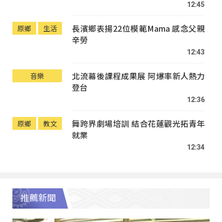
12:45
長濱鄉表揚22位模範Mama 感念父親
原鄉
生活
辛勞
12:43
北流幕後課程成果展 阿爆率新人熱力
音樂
登台
12:36
舞跨界劇場培訓 結合花蓮觀光拓青年
原鄉
教文
就業
12:34
推薦新聞