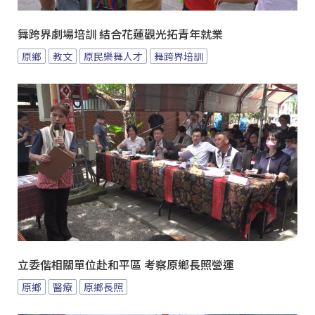
舞跨界劇場培訓 結合花蓮觀光拓青年就業
原鄉
教文
原民樂舞人才
舞跨界培訓
立委偕相關單位赴和平區 考察原鄉長照營運
原鄉
醫療
原鄉長照