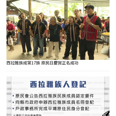
西拉雅族成第17族 原民日慶賀正名成功