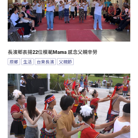
長濱鄉表揚22位模範Mama 感念父親辛勞
原鄉
生活
台東長濱
父親節