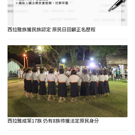
西拉雅族獲民族認定 原民日回顧正名歷程
西拉雅成第17族 仍有8族待獲法定原民身分