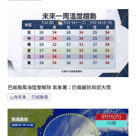
巴威颱風海陸警解除 氣象署：仍需嚴防局部大雨
山海氣象
巴威颱風