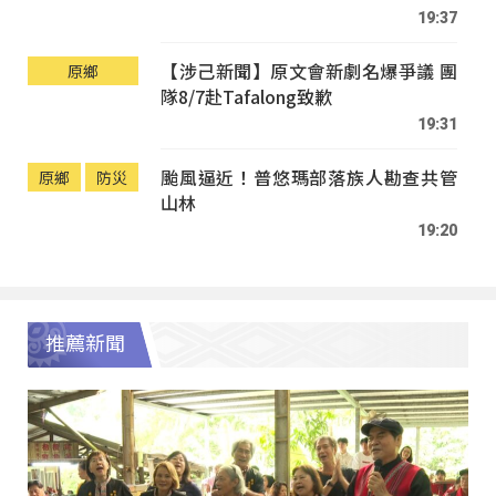
19:37
【涉己新聞】原文會新劇名爆爭議 團
原鄉
隊8/7赴Tafalong致歉
19:31
颱風逼近！普悠瑪部落族人勘查共管
原鄉
防災
山林
19:20
推薦新聞