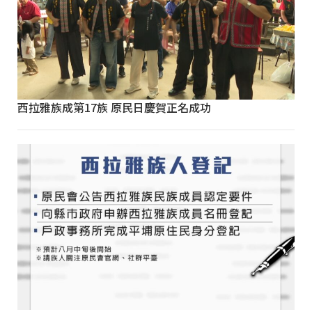
西拉雅族成第17族 原民日慶賀正名成功