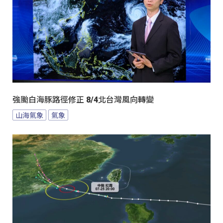
強颱白海豚路徑修正 8/4北台灣風向轉變
山海氣象
氣象