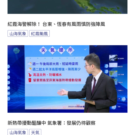
紅霞海警解除！ 台東、恆春有風雨慎防強陣風
山海氣象
紅霞颱風
新熱帶擾動醞釀中 氣象署：發展仍待觀察
山海氣象
天氣