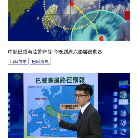
中颱巴威海陸警齊發 今晚到周六影響最劇烈
山海氣象
巴威颱風