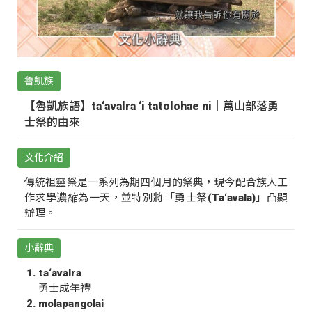
魯凱族
【魯凱族語】ta‘avalra ‘i tatolohae ni｜萬山部落勇
士祭的由來
文化介紹
傳統祖靈祭是一系列為期四個月的祭典，現今配合族人工
作求學濃縮為一天，並特別將「勇士祭(Ta‘avala)」凸顯
辦理。
小辭典
ta‘avalra
勇士成年禮
molapangolai