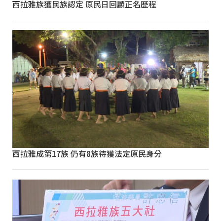
西拉雅族獲民族認定 原民日回顧正名歷程
西拉雅成第17族 仍有8族待獲法定原民身分