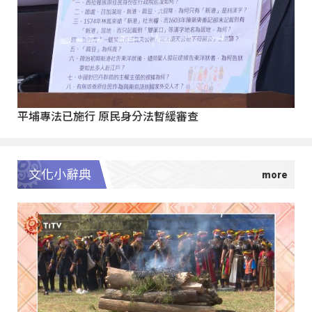
平埔專法已施行 原民身分法暫緩審查
文化小辭典