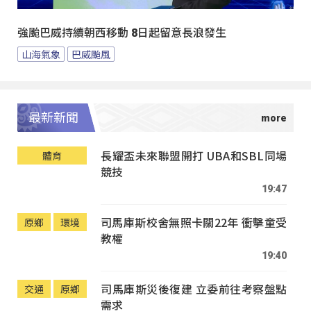
強颱巴威持續朝西移動 8日起留意長浪發生
山海氣象
巴威颱風
最新新聞
長耀盃未來聯盟開打 UBA和SBL同場
體育
競技
19:47
司馬庫斯校舍無照卡關22年 衝擊童受
原鄉
環境
教權
19:40
司馬庫斯災後復建 立委前往考察盤點
交通
原鄉
需求