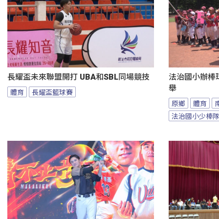
長耀盃未來聯盟開打 UBA和SBL同場競技
法治國小辦棒
舉
體育
長耀盃籃球賽
原鄉
體育
法治國小少棒