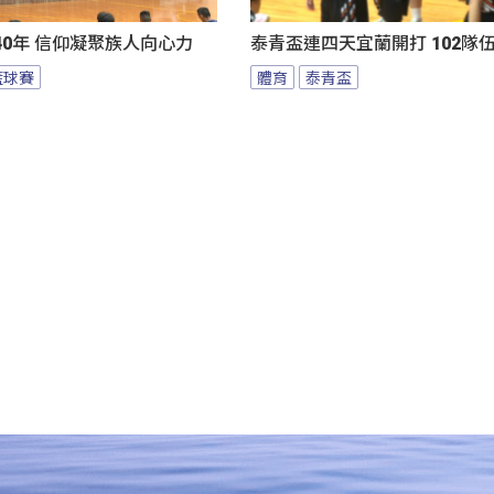
0年 信仰凝聚族人向心力
泰青盃連四天宜蘭開打 102隊
籃球賽
體育
泰青盃