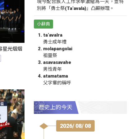
現今配合族人工作求學濃縮為一天，並特
別將「勇士祭(Ta‘avala)」凸顯辦理。
小辭典
ta‘avalra
勇士成年禮
molapangolai
陣容星光熠熠
祖靈祭
asavasavahe
男性青年
atamatama
父字輩的稱呼
歷史上的今天
2026/ 08/ 08