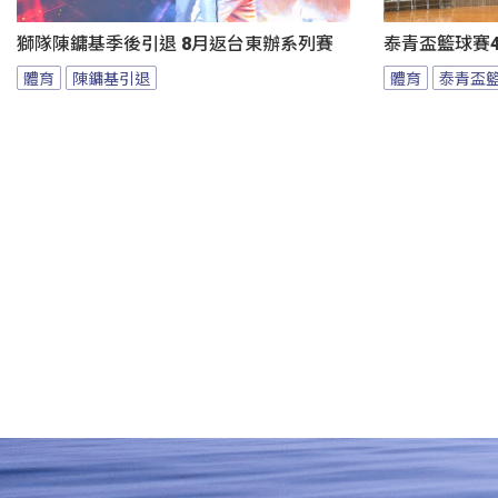
獅隊陳鏞基季後引退 8月返台東辦系列賽
泰青盃籃球賽4
體育
陳鏞基引退
體育
泰青盃