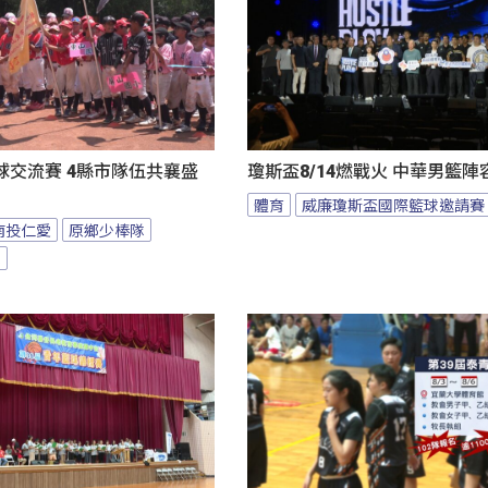
球交流賽 4縣市隊伍共襄盛
瓊斯盃8/14燃戰火 中華男籃
體育
威廉瓊斯盃國際籃球邀請賽
南投仁愛
原鄉少棒隊
隊