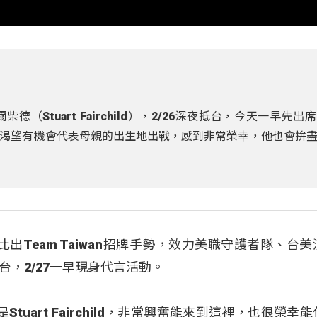
Stuart Fairchild），2/26深夜抵台，今天一早先出
渴望有機會代表母親的出生地出戰，感到非常榮幸，他也會拚
球衣，比出Team Taiwan招牌手勢，效力美職守護者隊、台
台，2/27一早現身代言活動。
tuart Fairchild，非常興奮能來到這裡，也很榮幸