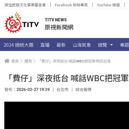
原住民族文化事業基金會
Facebook 粉絲專頁
YouTube 頻道
TITV NEWS
原視新聞網
2024 總統大選
直播
最新
山海氣象
總覽
專題
首頁
體育
「費仔」深夜抵台 喊話WBC把冠軍帶回台灣
「費仔」深夜抵台 喊話WBC把冠
發布：2026-02-27 19:39
台北市
綜合報導