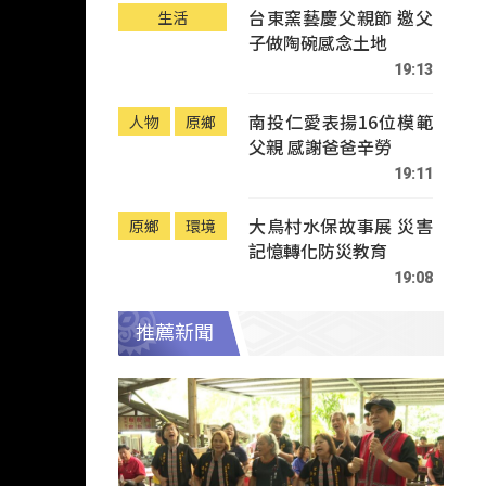
台東窯藝慶父親節 邀父
生活
子做陶碗感念土地
19:13
南投仁愛表揚16位模範
人物
原鄉
父親 感謝爸爸辛勞
19:11
大鳥村水保故事展 災害
原鄉
環境
記憶轉化防災教育
19:08
推薦新聞