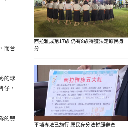
西拉雅成第17族 仍有8族待獲法定原民身
分
，而台
秀的球
費仔，
隊的豐
平埔專法已施行 原民身分法暫緩審查