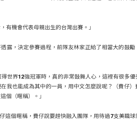
幸，有機會代表母親出生的台灣出賽。」
仔透露，決定參賽過程，前隊友林家正給了相當大的鼓勵
贏得世界12強冠軍時，真的非常鼓舞人心，這裡有很多優
現在我也能成為其中的一員，用中文怎麼說呢？（費仔）
歡這個（暱稱）。」
仔這個暱稱，費仔說要趕快融入團隊，用待過7支美職球