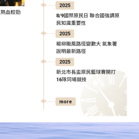
2025
伍熱血較勁
8/9國際原民日 聯合國強調原
民知識重要性
2025
楊柳颱風路徑變數大 氣象署
說明最新路徑
2025
新北市長盃原民籃球賽開打
16隊同場競技
more