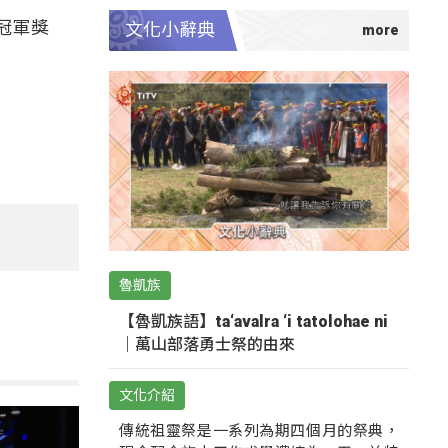
冠軍獎
文化小辭典
魯凱族
【魯凱族語】ta‘avalra ‘i tatolohae ni
｜萬山部落勇士祭的由來
文化介紹
傳統祖靈祭是一系列為期四個月的祭典，