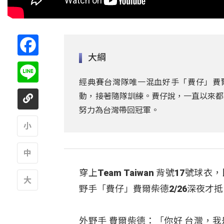
Facebook
大綱
Line
經典賽台灣隊唯一混血好手「費仔」費爾柴德（
動，接著隨隊訓練。費仔說，一直以來都
努力為台灣帶回冠軍。
A
穿上Team Taiwan 背號17號
A
野手「費仔」費爾柴德2/26深夜才抵
A
外野手 費爾柴德：「你好 台灣，我是S