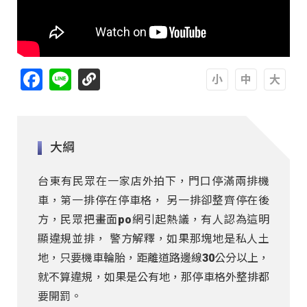
Facebook
Line
A
A
A
大綱
台東有民眾在一家店外拍下，門口停滿兩排機
車，第一排停在停車格， 另一排卻整齊停在後
方，民眾把畫面po網引起熱議，有人認為這明
顯違規並排， 警方解釋，如果那塊地是私人土
地，只要機車輪胎，距離道路邊線30公分以上，
就不算違規，如果是公有地，那停車格外整排都
要開罰。