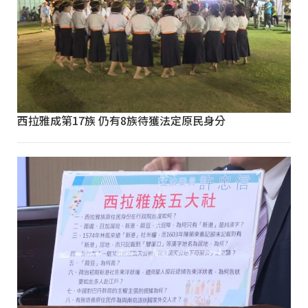
西拉雅成第17族 仍有8族待獲法定原民身分