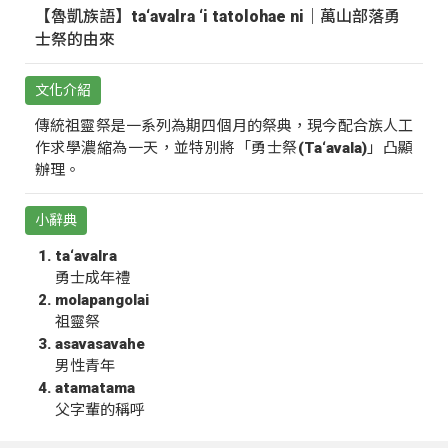
【魯凱族語】ta‘avalra ‘i tatolohae ni｜萬山部落勇
士祭的由來
文化介紹
傳統祖靈祭是一系列為期四個月的祭典，現今配合族人工
作求學濃縮為一天，並特別將「勇士祭(Ta‘avala)」凸顯
辦理。
小辭典
ta‘avalra
勇士成年禮
molapangolai
祖靈祭
asavasavahe
男性青年
atamatama
父字輩的稱呼