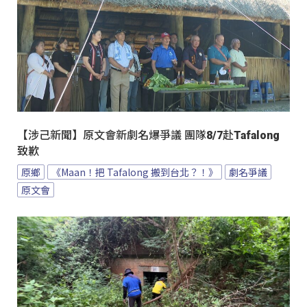
【涉己新聞】原文會新劇名爆爭議 團隊8/7赴Tafalong
致歉
原鄉
《Maan！把 Tafalong 搬到台北？！》
劇名爭議
原文會