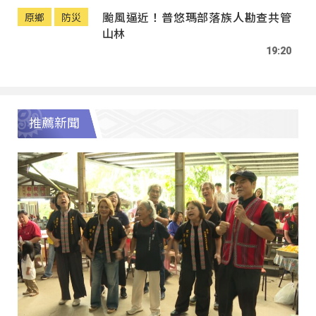
颱風逼近！普悠瑪部落族人勘查共管
原鄉
防災
山林
19:20
推薦新聞