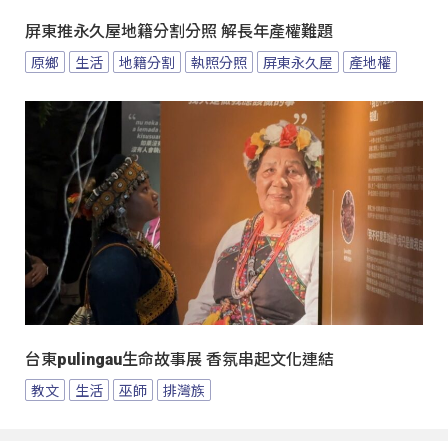
屏東推永久屋地籍分割分照 解長年產權難題
原鄉
生活
地籍分割
執照分照
屏東永久屋
產地權
台東pulingau生命故事展 香氛串起文化連結
教文
生活
巫師
排灣族