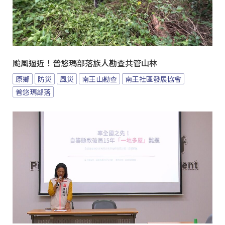
颱風逼近！普悠瑪部落族人勘查共管山林
原鄉
防災
風災
南王山勘查
南王社區發展協會
普悠瑪部落