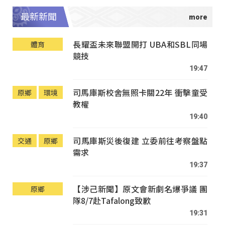
最新新聞
長耀盃未來聯盟開打 UBA和SBL同場
體育
競技
19:47
司馬庫斯校舍無照卡關22年 衝擊童受
原鄉
環境
教權
19:40
司馬庫斯災後復建 立委前往考察盤點
交通
原鄉
需求
19:37
【涉己新聞】原文會新劇名爆爭議 團
原鄉
隊8/7赴Tafalong致歉
19:31