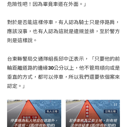
危險性吧！因為畢竟車道在外面。」
對於是否能這樣停車，有人認為騎士只是停路肩，
應該沒事，也有人認為這就是違規並排，至於警方
則是這樣說。
台東縣警局交通隊組長邱中正表示，「只要他的前
輪距離道路的邊緣30公分以上，他不管用順向或是
垂直的方式，都可以停車，所以我們還要依個案來
認定。」
停車格為私人地且在道路外，
若停車格為公有土地，則有規
不違規。(圖/原視新聞網)
法併排疑慮 (圖/原視新聞網)