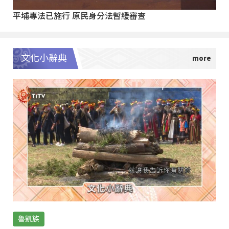
平埔專法已施行 原民身分法暫緩審查
文化小辭典
魯凱族