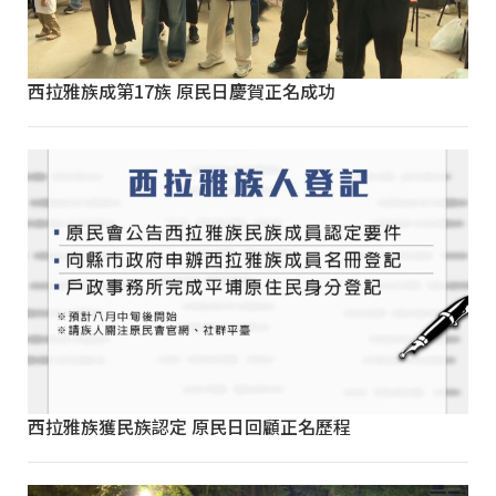
西拉雅族成第17族 原民日慶賀正名成功
西拉雅族獲民族認定 原民日回顧正名歷程