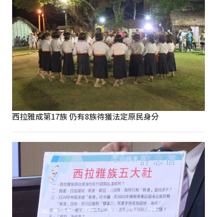
西拉雅成第17族 仍有8族待獲法定原民身分