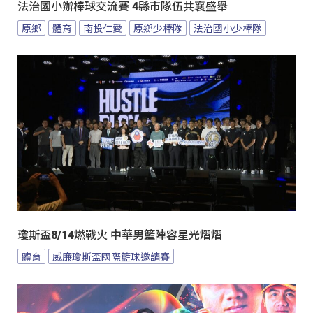
法治國小辦棒球交流賽 4縣市隊伍共襄盛舉
原鄉
體育
南投仁愛
原鄉少棒隊
法治國小少棒隊
瓊斯盃8/14燃戰火 中華男籃陣容星光熠熠
體育
威廉瓊斯盃國際籃球邀請賽