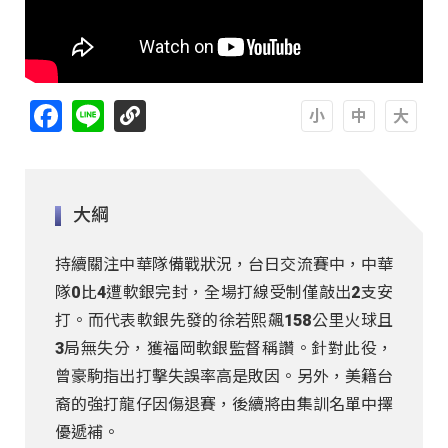
Facebook
Line
A
A
A
大綱
持續關注中華隊備戰狀況，台日交流賽中，中華
隊0比4遭軟銀完封，全場打線受制僅敲出2支安
打。而代表軟銀先發的徐若熙飆158公里火球且
3局無失分，獲福岡軟銀監督稱讚。針對此役，
曾豪駒指出打擊失誤率高是敗因。另外，美籍台
裔的強打龍仔因傷退賽，後續將由集訓名單中擇
優遞補。