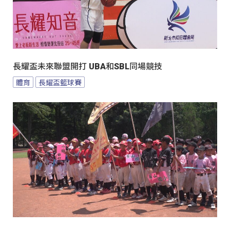
長耀盃未來聯盟開打 UBA和SBL同場競技
體育
長耀盃籃球賽