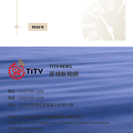
more
TITV NEWS
原視新聞網
電話：(02)2788-1600
傳真：(02)2788-1500
地址：台北市南港區重陽路 120 號 5 樓
財團法人原住民族文化事業基金會 版權所有
Copyright © 2021 Indigenous Peoples Cultural Foundation
All Rights Reserved .