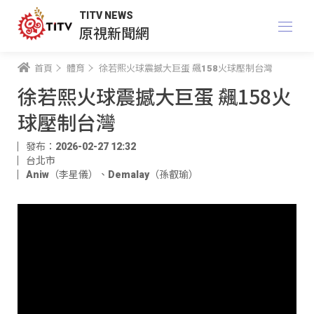
TITV NEWS
原視新聞網
首頁
體育
徐若熙火球震撼大巨蛋 飆158火球壓制台灣
徐若熙火球震撼大巨蛋 飆158火
球壓制台灣
發布：2026-02-27 12:32
台北市
Aniw（李星儀）
、
Demalay（孫叡瑜）