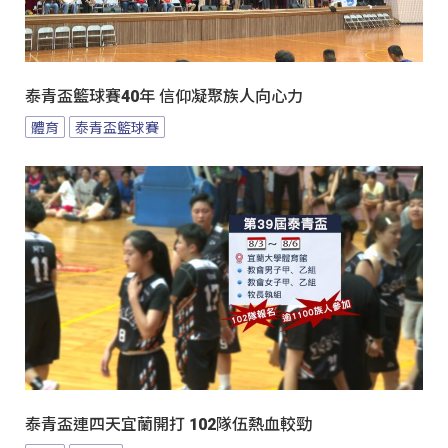
泰青盃籃球賽40年 信仰凝聚族人向心力
體育
泰青盃籃球賽
泰青盃連四天宜蘭開打 102隊伍熱血較勁