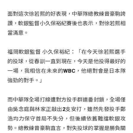
面對這次徐若熙的好表現，中華隊總教練曾豪駒誇
讚，軟銀監督小久保裕紀賽後也表示，對徐若熙相
當滿意。
福岡軟銀監督 小久保裕紀：「在今天徐若熙選手
的投球，從春訓一直到現在，今天是他投得最好的
一場，我相信在未來的WBC，他絕對會是日本隊
強勁的對手。」
而中華隊全場打線遭對方投手群連番封鎖，全場僅
由吳念庭與林家正敲出2支安打，雖然先發投手鄭
浩均力保守首局不失分，但後續依舊難擋軟銀攻
勢。總教練曾豪駒直言，對失投球的掌握是勝負關