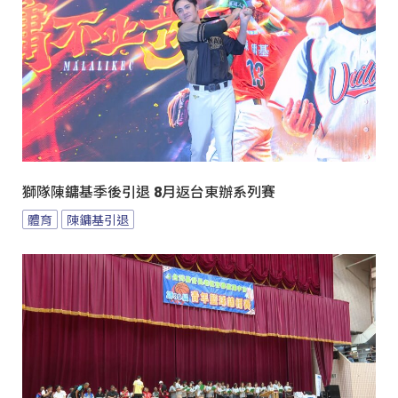
獅隊陳鏞基季後引退 8月返台東辦系列賽
體育
陳鏞基引退