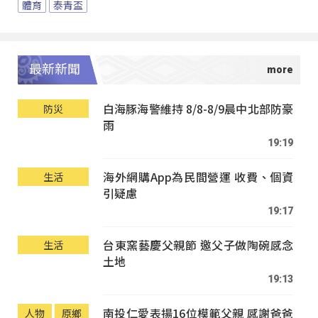
體育
泰青盃
最新新聞
白海豚海警維持 8/8-8/9晨中北部防豪
防災
雨
19:19
海外網購App為民間營運 收費、個資
生活
引疑慮
19:17
台東窯藝慶父親節 邀父子做陶碗感念
生活
土地
19:13
南投仁愛表揚16位模範父親 感謝爸爸
人物
原鄉