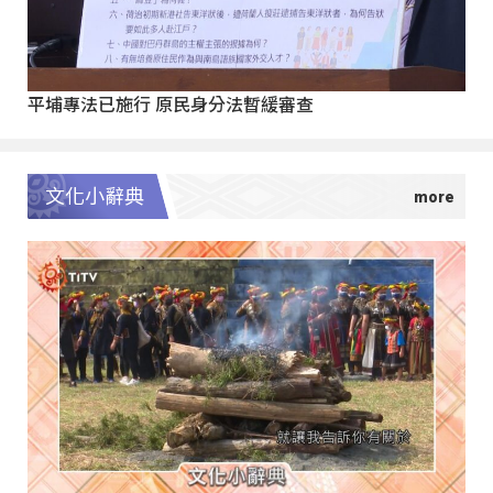
平埔專法已施行 原民身分法暫緩審查
文化小辭典