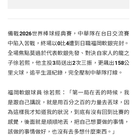
備戰2026世界棒球經典賽，中華隊在台日交流賽
中陷入苦戰，終場以0比4遭到日職福岡軟銀完封。
全場焦點莫過於代表軟銀先發、對決自家人的龍之
子徐若熙，他主投3局送出2次三振，更飆出158公
里火球，追平生涯紀錄，完全壓制中華隊打線。
福岡軟銀球員 徐若熙：「第一局在丟的時候，我
是跟自己講說，就是用百分之百的力量去丟球，因
為這樣我才知道我的狀況，到底有沒有回到比賽的
感覺，後面就是順順地丟，把自己想要做的事情，
該做的事情做好，也沒有去多想什麼東西。」