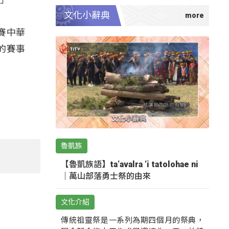
文化小辭典
賽中華
的賽事
魯凱族
【魯凱族語】ta‘avalra ‘i tatolohae ni
｜萬山部落勇士祭的由來
文化介紹
傳統祖靈祭是一系列為期四個月的祭典，