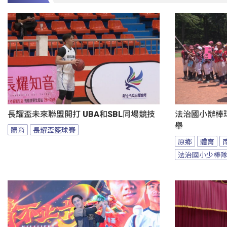
長耀盃未來聯盟開打 UBA和SBL同場競技
法治國小辦棒
舉
體育
長耀盃籃球賽
原鄉
體育
法治國小少棒