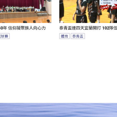
0年 信仰凝聚族人向心力
泰青盃連四天宜蘭開打 102隊
籃球賽
體育
泰青盃