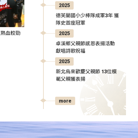
2025
德芙蘭國小少棒隊成軍3年 獲
隊史首座冠軍
伍熱血較勁
2025
卓溪鄉父親節感恩表揚活動
獻唱詩歌祝福
2025
新北烏來歡慶父親節 13位模
範父親獲表揚
more