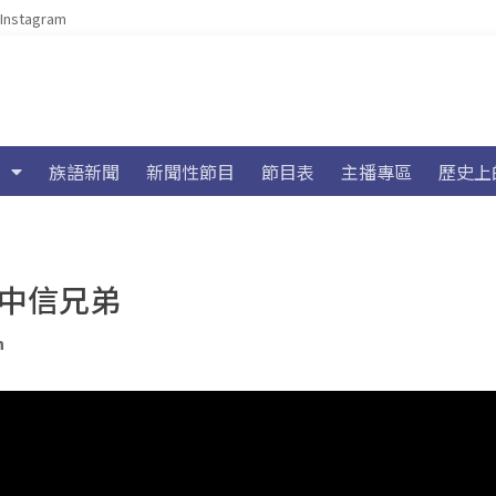
Instagram
族語新聞
新聞性節目
節目表
主播專區
歷史上
勝中信兄弟
n