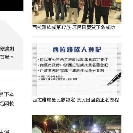
西拉雅族成第17族 原民日慶賀正名成功
軟銀鷹對
賽首勝。
拿下本
西拉雅族獲民族認定 原民日回顧正名歷程
福岡軟
更深一