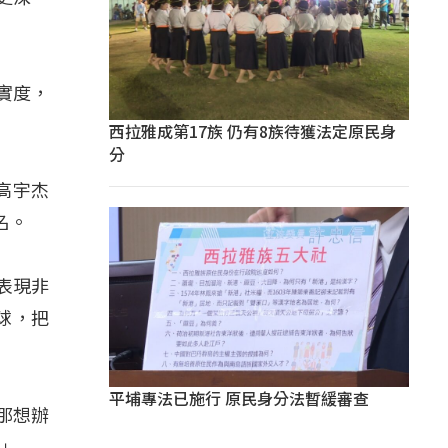
實度，
西拉雅成第17族 仍有8族待獲法定原民身
分
高宇杰
名。
表現非
球，把
平埔專法已施行 原民身分法暫緩審查
那想辦
。」