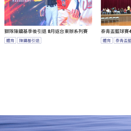
獅隊陳鏞基季後引退 8月返台東辦系列賽
泰青盃籃球賽4
體育
陳鏞基引退
體育
泰青盃