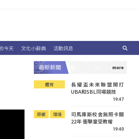
的今天
文化小辭典
活動訊息
最新新聞
長耀盃未來聯盟開打
體育
UBA和SBL同場競技
19:47
司馬庫斯校舍無照卡關
原鄉
環境
22年 衝擊童受教權
19:40