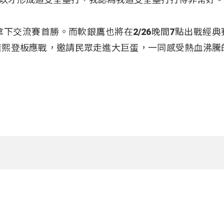
拿下交流賽首勝。而軟銀鷹也將在2/26晚間7點出戰經典
若熙登板應戰，邀請民眾走進大巨蛋，一同感受熱血沸騰