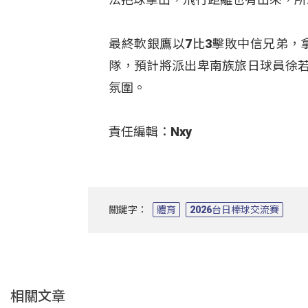
最終軟銀鷹以7比3擊敗中信兄弟，
隊，預計將派出卑南族旅日球員徐
氛圍。
責任編輯：Nxy
關鍵字：
體育
2026台日棒球交流賽
相關文章