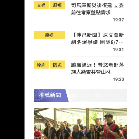
司馬庫斯災後復建 立委
交通
原鄉
前往考察盤點需求
19:37
【涉己新聞】原文會新
原鄉
劇名爆爭議 團隊8/7赴
Tafalong致歉
19:31
颱風逼近！普悠瑪部落
原鄉
防災
族人勘查共管山林
19:20
推薦新聞