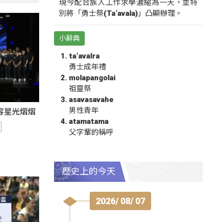
現今配合族人工作求學濃縮為一天，並特
別將「勇士祭(Ta‘avala)」凸顯辦理。
小辭典
ta‘avalra
勇士成年禮
molapangolai
祖靈祭
asavasavahe
男性青年
陣容星光熠熠
atamatama
父字輩的稱呼
歷史上的今天
2026/ 08/ 07