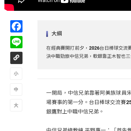
Facebook
大綱
Line
在經典賽開打前夕，2026台日棒球交流
決中職勁旅中信兄弟，軟銀靠正木智也三
A
一開局，中信兄弟靠著阿美族球員
A
場賽事的第一分。台日棒球交流賽2
銀鷹對上中職中信兄弟。
A
中信兄弟總教練 平野惠一：「首先