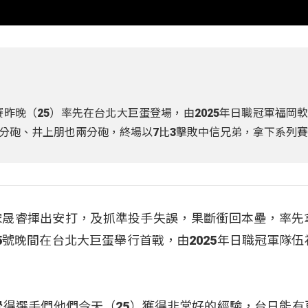
賽昨晚（25）率先在台北大巨蛋登場，由2025年日職冠軍福岡
分砲、井上朋也兩分砲，終場以7比3擊敗中信兄弟，拿下系列
宋晟睿揮出安打，及抓準投手失誤，果斷衝回本壘，率先
5號晚間在台北大巨蛋舉行首戰，由2025年日職冠軍隊伍
覺得選手們他們今天（25）獲得非常好的經驗，台日能有