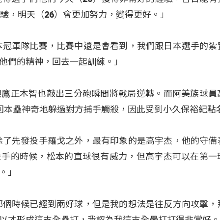
經驗，明天（26）會更加努力，變得更好。」
本冠軍隊比賽，比賽中還是會看到，我們跟日本選手的紮
他們的精神，回去一起訓練。」
銀鷹正木智也敲出三分砲瞬間將戰局逆轉。而阿美族球員
回本壘神奇地躲過對方捕手觸殺，因此受到小久保裕紀點
除了先發投手羅戈之外，最有印象的是高宇杰，他的守備
投手的時候，松本的直球很有威力，但高宇杰可以在第一
。」
那個時候已經到兩好球，但是我的想法是往反方向攻擊，
以才形成這支全壘打，我認為我這支全壘打打得非常好