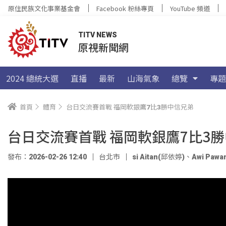
原住民族文化事業基金會
Facebook 粉絲專頁
YouTube 頻道
TITV NEWS
原視新聞網
2024 總統大選
直播
最新
山海氣象
總覽
專題
首頁
體育
台日交流賽首戰 福岡軟銀鷹7比3勝中信兄弟
台日交流賽首戰 福岡軟銀鷹7比3
發布：2026-02-26 12:40
台北市
si Aitan(邱依婷)
、
Awi Pawa