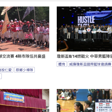
球交流賽 4縣市隊伍共襄盛
瓊斯盃8/14燃戰火 中華男籃
體育
威廉瓊斯盃國際籃球邀請賽
南投仁愛
原鄉少棒隊
隊