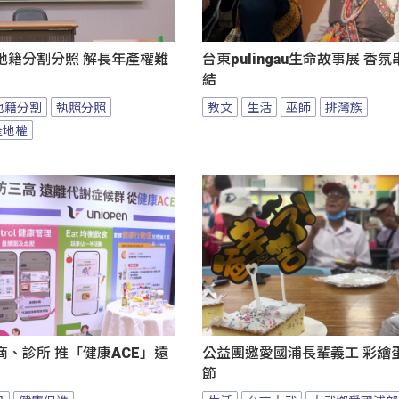
地籍分割分照 解長年產權難
台東pulingau生命故事展 香
結
地籍分割
執照分照
教文
生活
巫師
排灣族
產地權
、診所 推「健康ACE」遠
公益團邀愛國浦長輩義工 彩繪
節