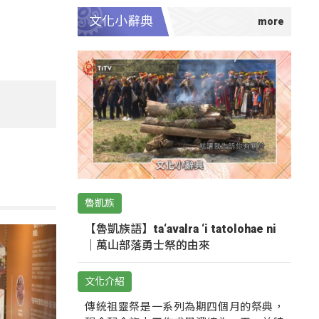
文化小辭典
魯凱族
【魯凱族語】ta‘avalra ‘i tatolohae ni
｜萬山部落勇士祭的由來
文化介紹
傳統祖靈祭是一系列為期四個月的祭典，