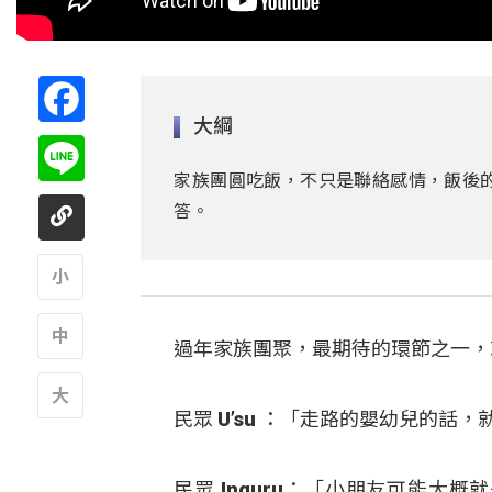
Facebook
大綱
Line
家族團圓吃飯，不只是聯絡感情，飯後
答。
A
過年家族團聚，最期待的環節之一，
A
民眾 U’su ：「走路的嬰幼兒的話
A
民眾 Inguru：「小朋友可能大