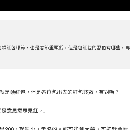
的領紅包環節，也是春節重頭戲，但是包紅包的習俗有哪些，專
就是領紅包，但是各位包出去的紅包錢數，有對嗎？
，就是意思意思見紅。」
概就是200，就很小，走路的。那可能到大學，可能就會看