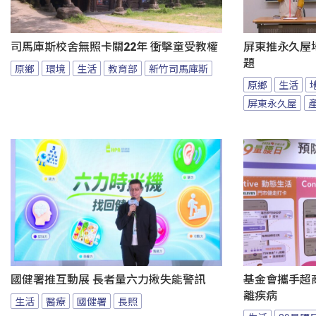
司馬庫斯校舍無照卡關22年 衝擊童受教權
屏東推永久屋
題
原鄉
環境
生活
教育部
新竹司馬庫斯
原鄉
生活
屏東永久屋
國健署推互動展 長者量六力揪失能警訊
基金會攜手超商
離疾病
生活
醫療
國健署
長照