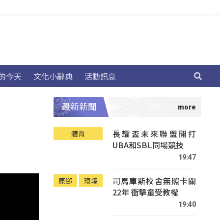
的今天
文化小辭典
活動訊息
最新新聞
長耀盃未來聯盟開打
體育
UBA和SBL同場競技
19:47
司馬庫斯校舍無照卡關
原鄉
環境
22年 衝擊童受教權
19:40