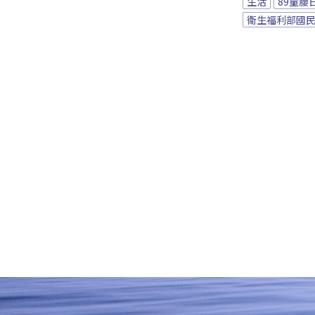
生活
89量腰
衛生福利部國