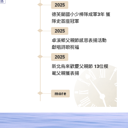
落
2025
德芙蘭國小少棒隊成軍3年 獲
隊史首座冠軍
2025
卓溪鄉父親節感恩表揚活動
獻唱詩歌祝福
2025
新北烏來歡慶父親節 13位模
範父親獲表揚
more