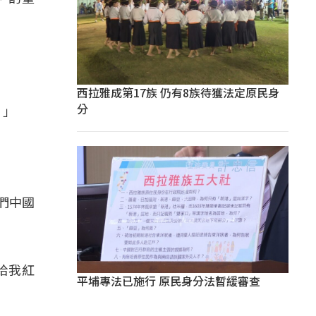
西拉雅成第17族 仍有8族待獲法定原民身
分
。」
們中國
給我紅
平埔專法已施行 原民身分法暫緩審查