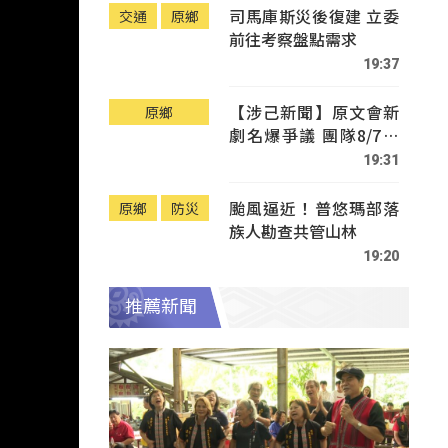
司馬庫斯災後復建 立委
交通
原鄉
前往考察盤點需求
19:37
【涉己新聞】原文會新
原鄉
劇名爆爭議 團隊8/7赴
Tafalong致歉
19:31
颱風逼近！普悠瑪部落
原鄉
防災
族人勘查共管山林
19:20
推薦新聞