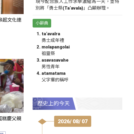
現今配合族人工作求學濃縮為一天，並特
別將「勇士祭(Ta‘avala)」凸顯辦理。
氛串起文化連
小辭典
ta‘avalra
勇士成年禮
molapangolai
祖靈祭
asavasavahe
男性青年
atamatama
父字輩的稱呼
歷史上的今天
蛋糕慶父親
2026/ 08/ 07