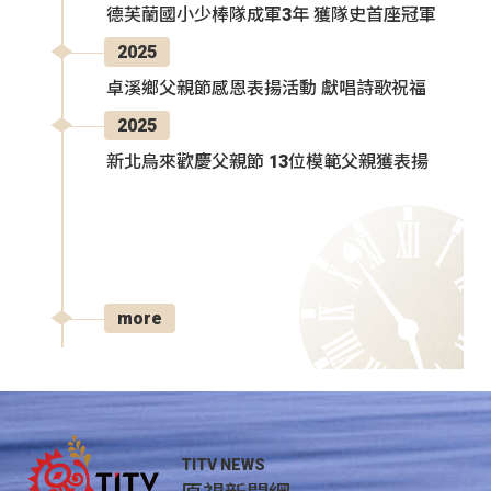
德芙蘭國小少棒隊成軍3年 獲隊史首座冠軍
2025
卓溪鄉父親節感恩表揚活動 獻唱詩歌祝福
2025
新北烏來歡慶父親節 13位模範父親獲表揚
more
TITV NEWS