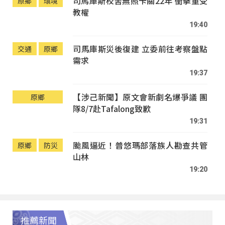
司馬庫斯校舍無照卡關22年 衝擊童受
原鄉
環境
教權
19:40
司馬庫斯災後復建 立委前往考察盤點
交通
原鄉
需求
19:37
【涉己新聞】原文會新劇名爆爭議 團
原鄉
隊8/7赴Tafalong致歉
19:31
颱風逼近！普悠瑪部落族人勘查共管
原鄉
防災
山林
19:20
推薦新聞