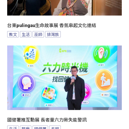
台東pulingau生命故事展 香氛串起文化連結
教文
生活
巫師
排灣族
國健署推互動展 長者量六力揪失能警訊
生活
醫療
國健署
長照