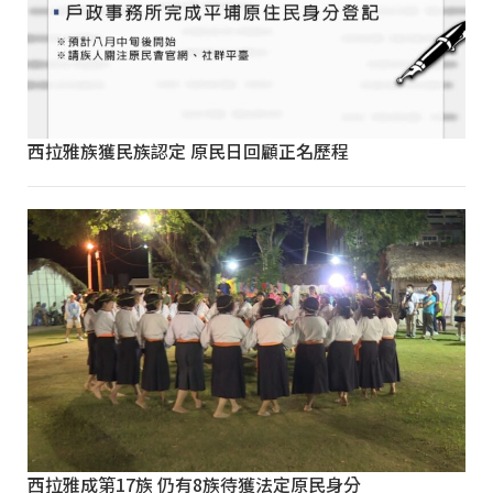
西拉雅族獲民族認定 原民日回顧正名歷程
西拉雅成第17族 仍有8族待獲法定原民身分