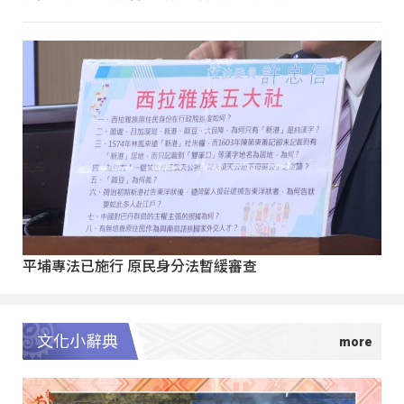
平埔專法已施行 原民身分法暫緩審查
文化小辭典