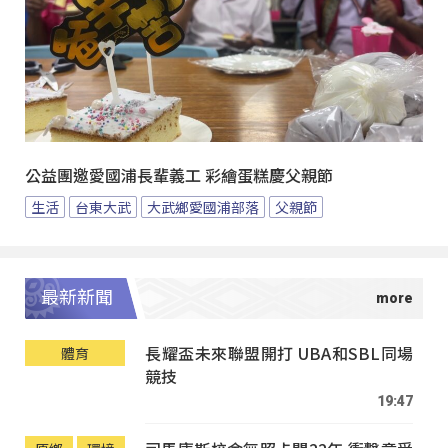
公益團邀愛國浦長輩義工 彩繪蛋糕慶父親節
生活
台東大武
大武鄉愛國浦部落
父親節
最新新聞
長耀盃未來聯盟開打 UBA和SBL同場
體育
競技
19:47