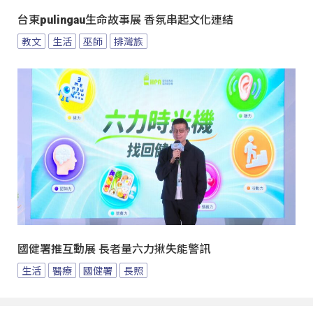
台東pulingau生命故事展 香氛串起文化連結
教文
生活
巫師
排灣族
國健署推互動展 長者量六力揪失能警訊
生活
醫療
國健署
長照