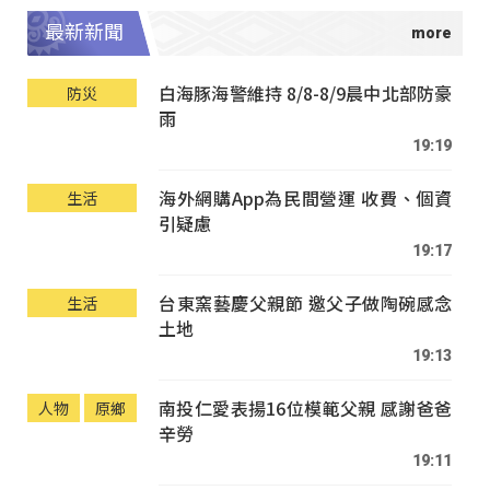
最新新聞
白海豚海警維持 8/8-8/9晨中北部防豪
防災
雨
19:19
海外網購App為民間營運 收費、個資
生活
引疑慮
19:17
台東窯藝慶父親節 邀父子做陶碗感念
生活
土地
19:13
南投仁愛表揚16位模範父親 感謝爸爸
人物
原鄉
辛勞
19:11