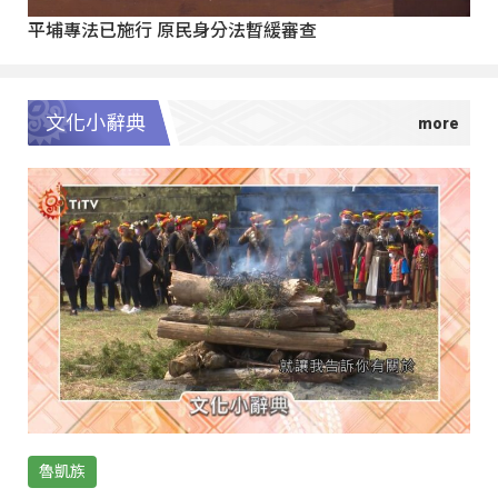
平埔專法已施行 原民身分法暫緩審查
文化小辭典
魯凱族