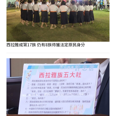
西拉雅成第17族 仍有8族待獲法定原民身分