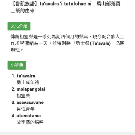
【魯凱族語】ta‘avalra ‘i tatolohae ni｜萬山部落勇
士祭的由來
文化介紹
傳統祖靈祭是一系列為期四個月的祭典，現今配合族人工
作求學濃縮為一天，並特別將「勇士祭(Ta‘avala)」凸顯
辦理。
小辭典
ta‘avalra
勇士成年禮
molapangolai
祖靈祭
asavasavahe
男性青年
atamatama
父字輩的稱呼