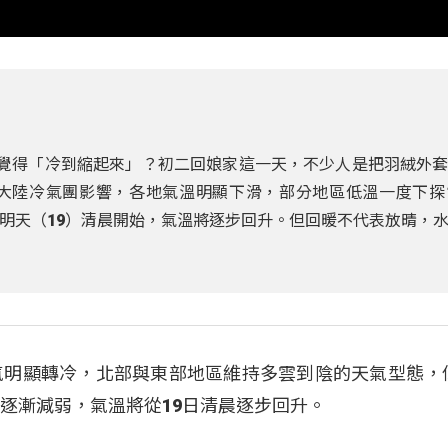
明顯覺得「冷到縮起來」？初二回娘家這一天，不少人是把羽絨外
大陸冷氣團影響，各地氣溫明顯下滑，部分地區低溫一度下探
明天（19）清晨開始，氣溫將逐步回升。但回暖不代表放晴，
氣明顯轉冷，北部與東部地區維持多雲到陰的天氣型態，
團逐漸減弱，氣溫將從19日清晨逐步回升。