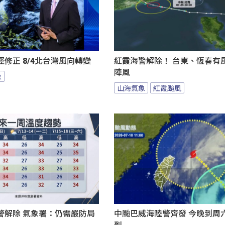
修正 8/4北台灣風向轉變
紅霞海警解除！ 台東、恆春有
陣風
象
山海氣象
紅霞颱風
警解除 氣象署：仍需嚴防局
中颱巴威海陸警齊發 今晚到周