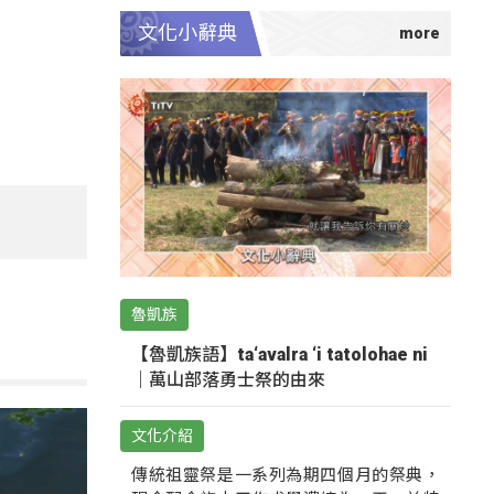
文化小辭典
魯凱族
【魯凱族語】ta‘avalra ‘i tatolohae ni
｜萬山部落勇士祭的由來
文化介紹
傳統祖靈祭是一系列為期四個月的祭典，