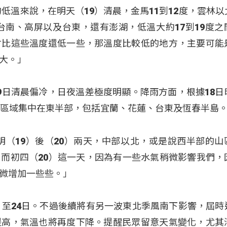
低溫來說，在明天（19）清晨，金馬11到12度，雲林以
、台南、高屏以及台東，還有澎湖，低溫大約17到19度之
會比這些溫度還低一些，那溫度比較低的地方，主要可能
大。」
9日清晨偏冷，日夜溫差極度明顯。降雨方面，根據18日
雨區域集中在東半部，包括宜蘭、花蓮、台東及恆春半島
明（19）後（20）兩天，中部以北，或是說西半部的山
而初四（20）這一天，因為有一些水氣稍微影響我們，
微增加一些些。」
日至24日。不過後續將有另一波東北季風南下影響，屆時
提高，氣溫也將再度下降。提醒民眾留意天氣變化，尤其