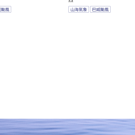
烈
威颱風
山海氣象
巴威颱風