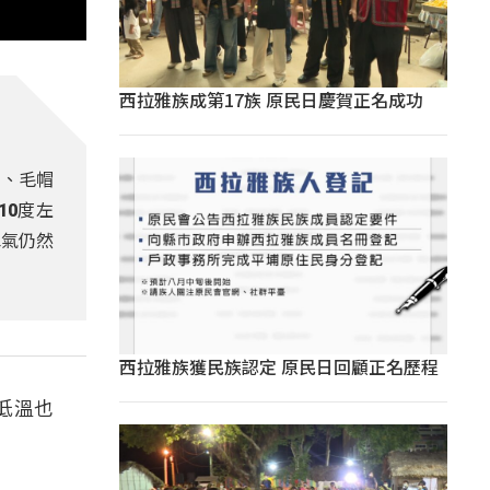
西拉雅族成第17族 原民日慶賀正名成功
套、毛帽
10度左
水氣仍然
西拉雅族獲民族認定 原民日回顧正名歷程
低溫也