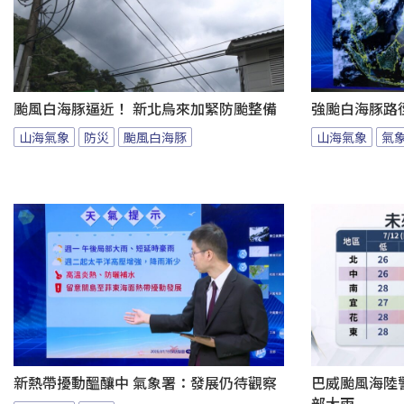
颱風白海豚逼近！ 新北烏來加緊防颱整備
強颱白海豚路徑
山海氣象
防災
颱風白海豚
山海氣象
氣
新熱帶擾動醞釀中 氣象署：發展仍待觀察
巴威颱風海陸