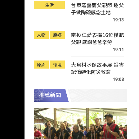
台東窯藝慶父親節 邀父
生活
子做陶碗感念土地
19:13
南投仁愛表揚16位模範
人物
原鄉
父親 感謝爸爸辛勞
19:11
大鳥村水保故事展 災害
原鄉
環境
記憶轉化防災教育
19:08
推薦新聞