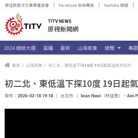
原住民族文化事業基金會
Facebook 粉絲專頁
YouTube 頻道
TITV NEWS
原視新聞網
2024 總統大選
直播
最新
山海氣象
總覽
專題
首頁
山海氣象
初二北、東低溫下探10度 19日起氣溫逐步回升
初二北、東低溫下探10度 19日起
發布：2026-02-18 19:18
台北市
Iwan Nawi（林佳慧）
、
Awi 