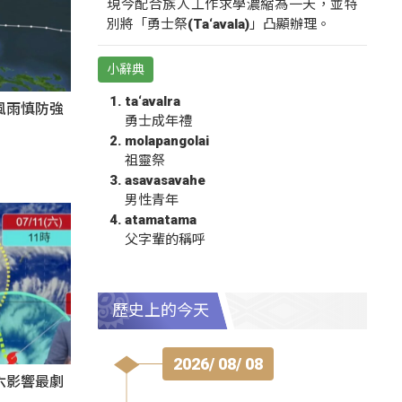
現今配合族人工作求學濃縮為一天，並特
別將「勇士祭(Ta‘avala)」凸顯辦理。
小辭典
ta‘avalra
風雨慎防強
勇士成年禮
molapangolai
祖靈祭
asavasavahe
男性青年
atamatama
父字輩的稱呼
歷史上的今天
2026/ 08/ 08
六影響最劇