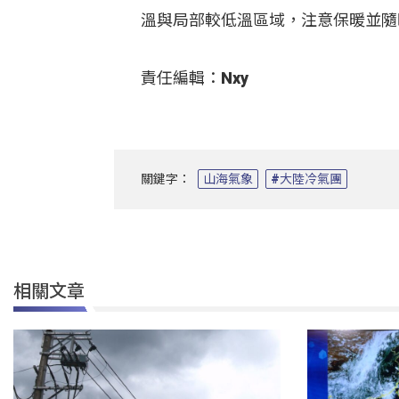
溫與局部較低溫區域，注意保暖並隨
責任編輯：Nxy
關鍵字：
山海氣象
#大陸冷氣團
相關文章