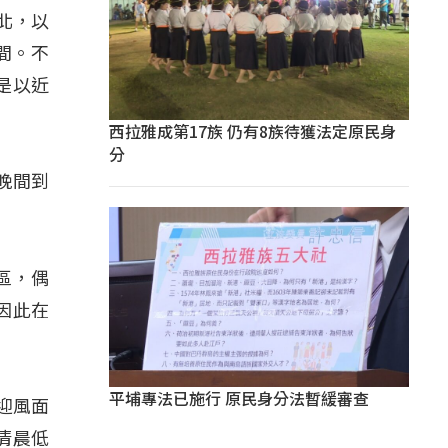
北，以
間。不
是以近
西拉雅成第17族 仍有8族待獲法定原民身
分
晚間到
。
區，偶
因此在
平埔專法已施行 原民身分法暫緩審查
迎風面
清晨低