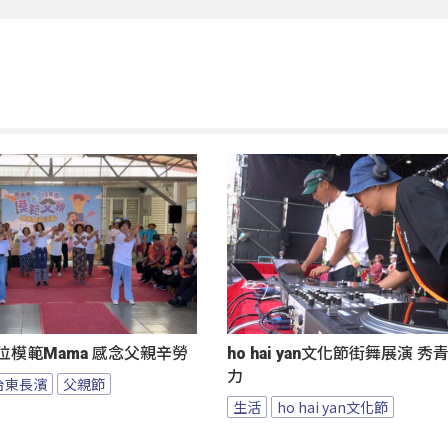
位模範Mama 感念父親辛勞
ho hai yan文化節街舞展演 
力
台東長濱
父親節
生活
ho hai yan文化節