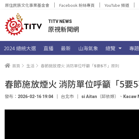
原住民族文化事業基金會
Facebook 粉絲專頁
YouTube 頻道
TITV NEWS
原視新聞網
2024 總統大選
直播
最新
山海氣象
總覽
專題
首頁
生活
春節施放煙火 消防單位呼籲「5要5不」原則
春節施放煙火 消防單位呼籲「5要
發布：2026-02-16 19:04
台北市
si Aitan（邱依婷）
、
Kacaw