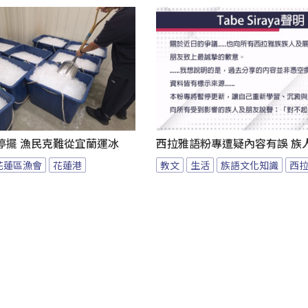
停擺 漁民克難從宜蘭運冰
西拉雅語粉專遭疑內容有誤 族
花蓮區漁會
花蓮港
教文
生活
族語文化知識
西