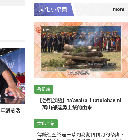
文化小辭典
魯凱族
【魯凱族語】ta‘avalra ‘i tatolohae ni
｜萬山部落勇士祭的由來
秀青年創意活
文化介紹
傳統祖靈祭是一系列為期四個月的祭典，