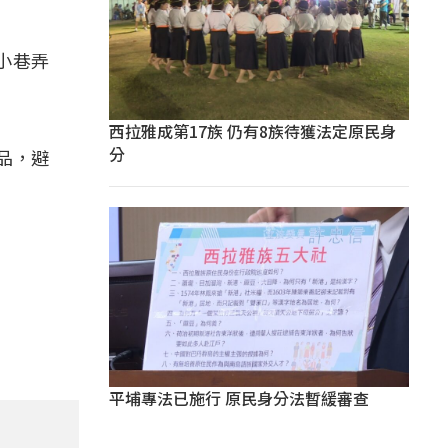
小巷弄
西拉雅成第17族 仍有8族待獲法定原民身
分
品，避
平埔專法已施行 原民身分法暫緩審查