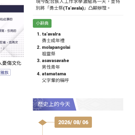
現今配合族人工作求學濃縮為一天，並特
別將「勇士祭(Ta‘avala)」凸顯辦理。
小辭典
ta‘avalra
勇士成年禮
molapangolai
祖靈祭
asavasavahe
人憂傷文化
男性青年
拉雅族
atamatama
父字輩的稱呼
歷史上的今天
2026/ 08/ 06