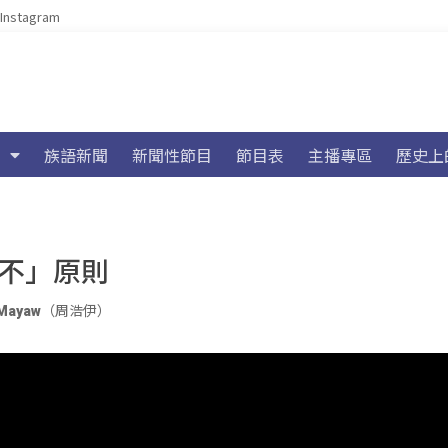
Instagram
族語新聞
新聞性節目
節目表
主播專區
歷史上
5不」原則
 Mayaw（周浩伊）