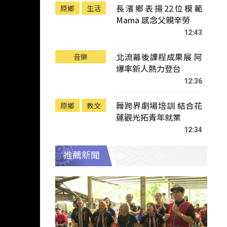
長濱鄉表揚22位模範
原鄉
生活
Mama 感念父親辛勞
12:43
北流幕後課程成果展 阿
音樂
爆率新人熱力登台
12:36
舞跨界劇場培訓 結合花
原鄉
教文
蓮觀光拓青年就業
12:34
推薦新聞