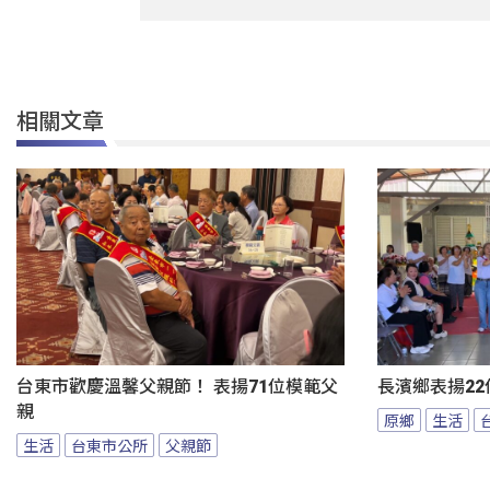
相關文章
台東市歡慶溫馨父親節！ 表揚71位模範父
長濱鄉表揚22
親
原鄉
生活
生活
台東市公所
父親節