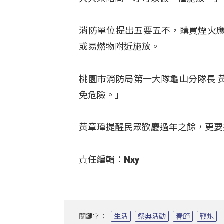
消防單位提出五要五不，購買煙火
或易燃物附近施放。
桃園市消防局第一大隊龜山分隊長 
免危險。」
黃章瑋提醒民眾歡慶過年之餘，更要
責任編輯：Nxy
關鍵字：
生活
祭典活動
春節
鞭炮