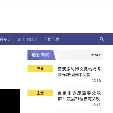
的今天
文化小辭典
活動訊息
最新新聞
南澳撒利姆文健站揭牌
原鄉
多元課程陪伴長者
12:50
台東市歡慶溫馨父親
生活
節！ 表揚71位模範父親
12:45