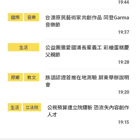
19:44
台澳原民藝術家共創作品 同登Garma
國際
音樂
音樂節
19:37
公益團邀愛國浦長輩義工 彩繪蛋糕慶
生活
父親節
19:28
族語認證首推在地測驗 屏東舉辦說明
原鄉
教文
會
19:20
公視預算遭立院腰斬 恐流失內容創作
生活
立法院
人才
19:15