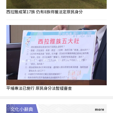
西拉雅成第17族 仍有8族待獲法定原民身分
平埔專法已施行 原民身分法暫緩審查
文化小辭典