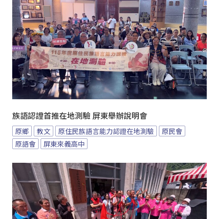
族語認證首推在地測驗 屏東舉辦說明會
原鄉
教文
原住民族語言能力認證在地測驗
原民會
原語會
屏東來義高中