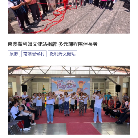
南澳撒利姆文健站揭牌 多元課程陪伴長者
原鄉
南澳碧候村
撒利姆文健站