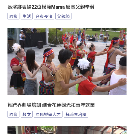
長濱鄉表揚22位模範Mama 感念父親辛勞
原鄉
生活
台東長濱
父親節
舞跨界劇場培訓 結合花蓮觀光拓青年就業
原鄉
教文
原民樂舞人才
舞跨界培訓