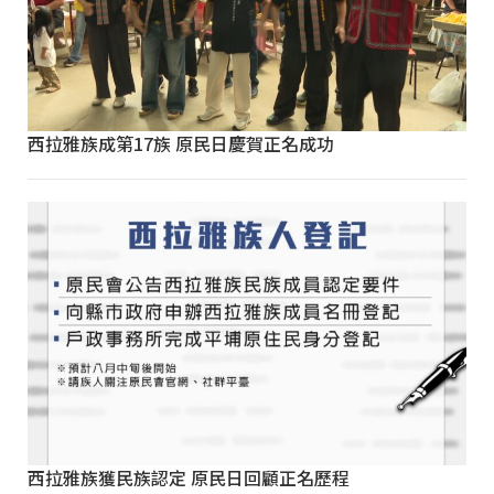
西拉雅族成第17族 原民日慶賀正名成功
西拉雅族獲民族認定 原民日回顧正名歷程