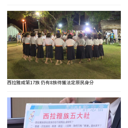
西拉雅成第17族 仍有8族待獲法定原民身分