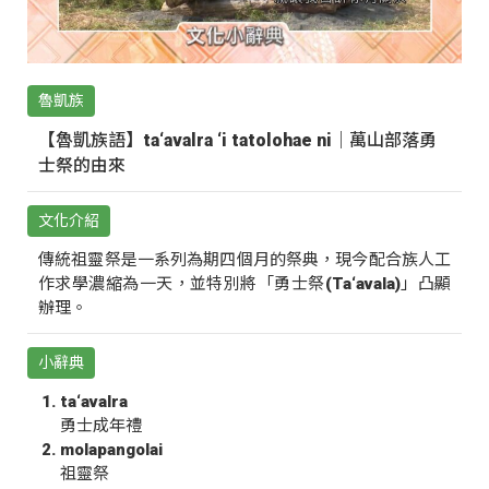
魯凱族
【魯凱族語】ta‘avalra ‘i tatolohae ni｜萬山部落勇
士祭的由來
文化介紹
傳統祖靈祭是一系列為期四個月的祭典，現今配合族人工
作求學濃縮為一天，並特別將「勇士祭(Ta‘avala)」凸顯
辦理。
小辭典
ta‘avalra
勇士成年禮
molapangolai
祖靈祭