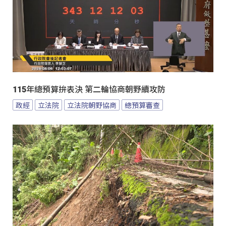
115年總預算拚表決 第二輪協商朝野續攻防
政經
立法院
立法院朝野協商
總預算審查