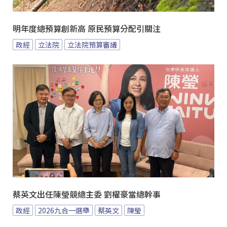
明年度總預算創新高 原民預算分配引關注
政經
立法院
立法院預算審議
蔡英文出任陳瑩競總主委 劉櫂豪當總幹事
政經
2026九合一選舉
蔡英文
陳瑩