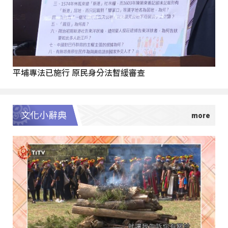
平埔專法已施行 原民身分法暫緩審查
文化小辭典