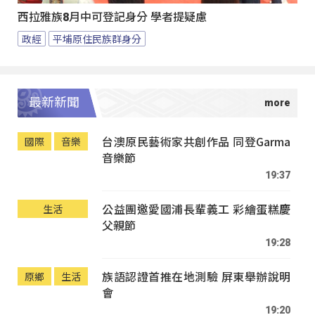
西拉雅族8月中可登記身分 學者提疑慮
政經
平埔原住民族群身分
最新新聞
台澳原民藝術家共創作品 同登Garma
國際
音樂
音樂節
19:37
公益團邀愛國浦長輩義工 彩繪蛋糕慶
生活
父親節
19:28
族語認證首推在地測驗 屏東舉辦說明
原鄉
生活
會
19:20