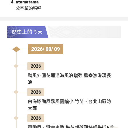
atamatama
父字輩的稱呼
歷史上的今天
2026/ 08/ 09
2026
颱風外圍花蓮沿海風浪增強 鹽寮漁港現長
浪
2026
白海豚颱風暴風圈縮小 竹苗、台北山區防
大雨
2026
兩颱風、猴害夾擊 梅花部落甜柿損失近6成