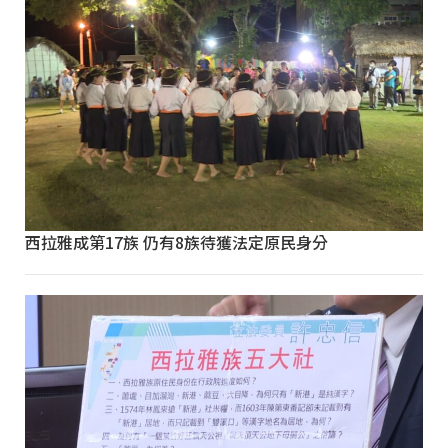
西拉雅成第17族 仍有8族待獲法定原民身分