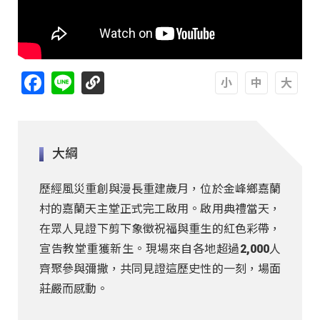
Facebook
Line
A
A
A
大綱
歷經風災重創與漫長重建歲月，位於金峰鄉嘉蘭
村的嘉蘭天主堂正式完工啟用。啟用典禮當天，
在眾人見證下剪下象徵祝福與重生的紅色彩帶，
宣告教堂重獲新生。現場來自各地超過2,000人
齊聚參與彌撒，共同見證這歷史性的一刻，場面
莊嚴而感動。