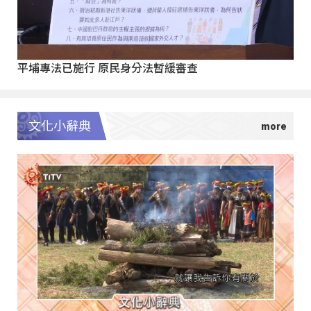
平埔專法已施行 原民身分法暫緩審查
文化小辭典