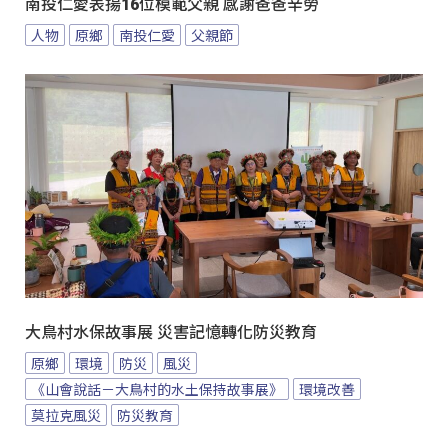
南投仁愛表揚16位模範父親 感謝爸爸辛勞
人物
原鄉
南投仁愛
父親節
大鳥村水保故事展 災害記憶轉化防災教育
原鄉
環境
防災
風災
《山會說話－大鳥村的水土保持故事展》
環境改善
莫拉克風災
防災教育