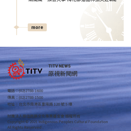
more
TITV NEWS
原視新聞網
電話：(02)2788-1600
傳真：(02)2788-1500
地址：台北市南港區重陽路 120 號 5 樓
財團法人原住民族文化事業基金會 版權所有
Copyright © 2021 Indigenous Peoples Cultural Foundation
All Rights Reserved .