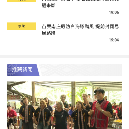
通未斷
19:06
苗栗南庄嚴防白海豚颱風 提前封閉易
防災
崩路段
19:04
推薦新聞