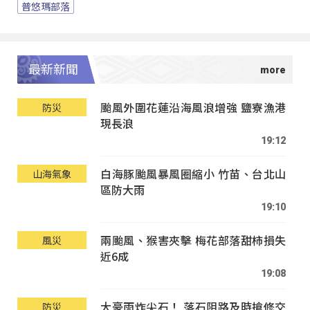
普悠瑪部落
最新新聞
颱風外圍花蓮沿海風浪增強 鹽寮漁港
防災
現長浪
19:12
白海豚颱風暴風圈縮小 竹苗、台北山
山海氣象
區防大雨
19:10
兩颱風、猴害夾擊 梅花部落甜柿損失
風災
近6成
19:08
大豪雨炸尖石！ 落石阻路及時搶修交
防災