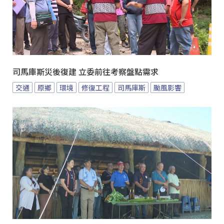
司馬庫斯災後復建 立委前往考察盤點需求
交通
原鄉
環境
修復工程
司馬庫斯
颱風影響