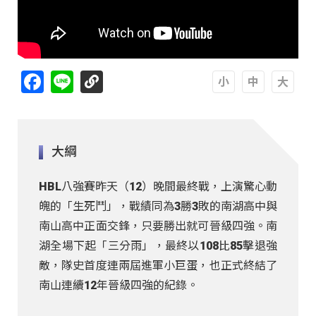
Facebook
Line
A
A
A
大綱
HBL八強賽昨天（12）晚間最終戰，上演驚心動
魄的「生死鬥」，戰績同為3勝3敗的南湖高中與
南山高中正面交鋒，只要勝出就可晉級四強。南
湖全場下起「三分雨」，最終以108比85擊退強
敵，隊史首度連兩屆進軍小巨蛋，也正式終結了
南山連續12年晉級四強的紀錄。