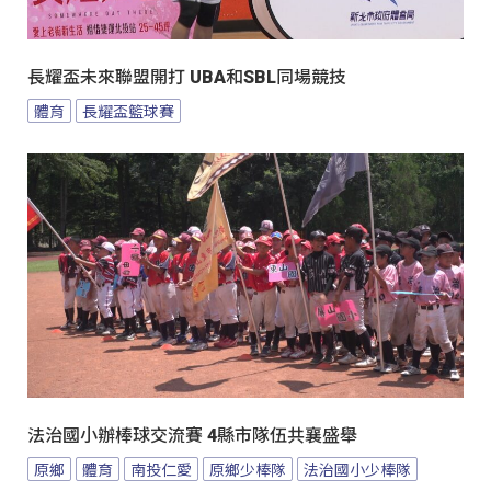
長耀盃未來聯盟開打 UBA和SBL同場競技
體育
長耀盃籃球賽
法治國小辦棒球交流賽 4縣市隊伍共襄盛舉
原鄉
體育
南投仁愛
原鄉少棒隊
法治國小少棒隊