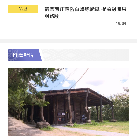
苗栗南庄嚴防白海豚颱風 提前封閉易
防災
崩路段
19:04
推薦新聞