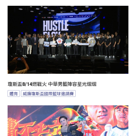
瓊斯盃8/14燃戰火 中華男籃陣容星光熠熠
體育
威廉瓊斯盃國際籃球邀請賽