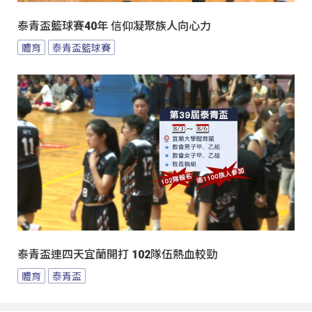
泰青盃籃球賽40年 信仰凝聚族人向心力
體育
泰青盃籃球賽
泰青盃連四天宜蘭開打 102隊伍熱血較勁
體育
泰青盃