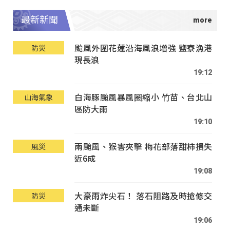
最新新聞
颱風外圍花蓮沿海風浪增強 鹽寮漁港
防災
現長浪
19:12
白海豚颱風暴風圈縮小 竹苗、台北山
山海氣象
區防大雨
19:10
兩颱風、猴害夾擊 梅花部落甜柿損失
風災
近6成
19:08
大豪雨炸尖石！ 落石阻路及時搶修交
防災
通未斷
19:06