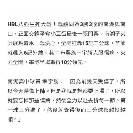
HBL八強生死大戰！戰績同為3勝3敗的南湖與南
山，正面交鋒爭奪小巨蛋最後一張門票。南湖子弟
兵展現背水一戰決心，全場狂轟15記三分球，首節
就飆入6記外線。其中布農族幸宇勝克服傷病、火
力全開，率隊半場取得10分領先。
南湖高中球員 幸宇勝：「因為前幾天受傷了，所
以今天帶傷上陣。但是我就是想都要上場了，所以
就要忘掉那些傷病，然後全力以赴去拚每一節。第
一球三分進了，然後就覺得後面三分球都越投越
順。」