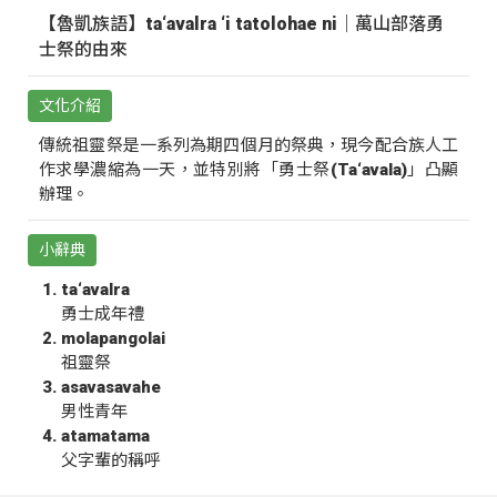
【魯凱族語】ta‘avalra ‘i tatolohae ni｜萬山部落勇
士祭的由來
文化介紹
傳統祖靈祭是一系列為期四個月的祭典，現今配合族人工
作求學濃縮為一天，並特別將「勇士祭(Ta‘avala)」凸顯
辦理。
小辭典
ta‘avalra
勇士成年禮
molapangolai
祖靈祭
asavasavahe
男性青年
atamatama
父字輩的稱呼