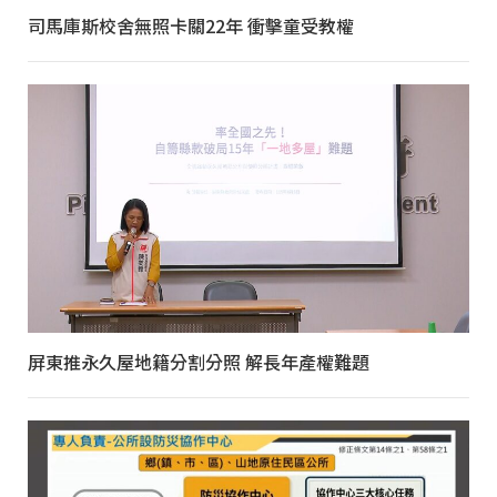
司馬庫斯校舍無照卡關22年 衝擊童受教權
屏東推永久屋地籍分割分照 解長年產權難題