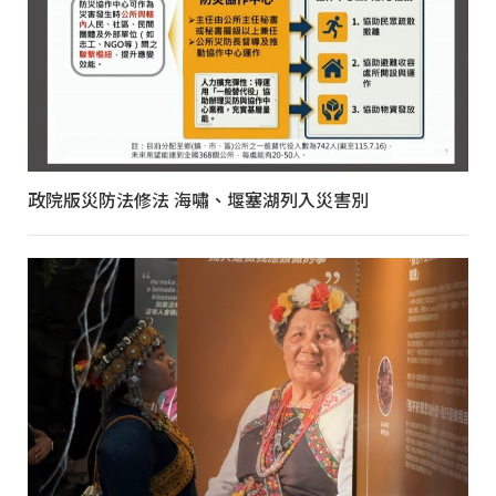
政院版災防法修法 海嘯、堰塞湖列入災害別