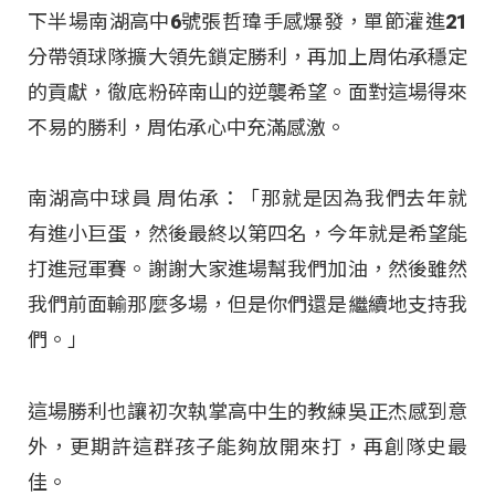
下半場南湖高中6號張哲瑋手感爆發，單節灌進21
分帶領球隊擴大領先鎖定勝利，再加上周佑承穩定
的貢獻，徹底粉碎南山的逆襲希望。面對這場得來
不易的勝利，周佑承心中充滿感激。
南湖高中球員 周佑承：「那就是因為我們去年就
有進小巨蛋，然後最終以第四名，今年就是希望能
打進冠軍賽。謝謝大家進場幫我們加油，然後雖然
我們前面輸那麼多場，但是你們還是繼續地支持我
們。」
這場勝利也讓初次執掌高中生的教練吳正杰感到意
外，更期許這群孩子能夠放開來打，再創隊史最
佳。