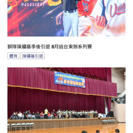
獅隊陳鏞基季後引退 8月返台東辦系列賽
體育
陳鏞基引退