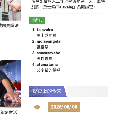
現今配合族人工作求學濃縮為一天，並特
別將「勇士祭(Ta‘avala)」凸顯辦理。
小辭典
政部要說法
ta‘avalra
勇士成年禮
molapangolai
祖靈祭
asavasavahe
男性青年
atamatama
父字輩的稱呼
歷史上的今天
2026/ 08/ 06
秀青年創意活