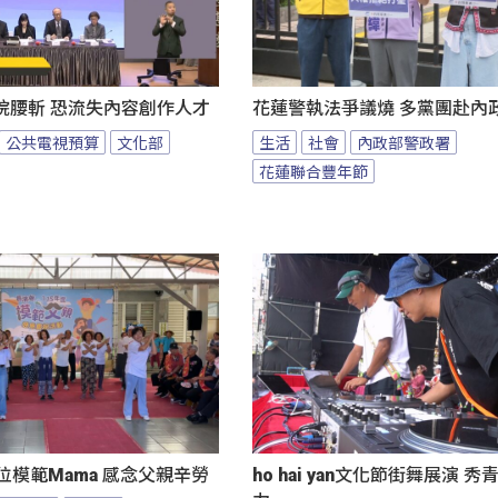
院腰斬 恐流失內容創作人才
花蓮警執法爭議燒 多黨團赴內
公共電視預算
文化部
生活
社會
內政部警政署
花蓮聯合豐年節
位模範Mama 感念父親辛勞
ho hai yan文化節街舞展演 