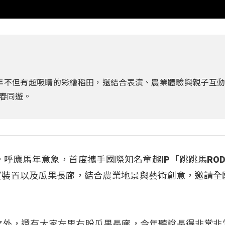
今年不但有超吸睛的彩繪稻田，還結合表演、農業體驗與親子互
春同遊。
，呼應馬年意象，首度攜手國際知名童趣IP「跳跳馬ROD
賓裝置以及瓜果長廊，結合農業地景與藝術創意，邀請全
之外，還有大家左思右盼瓜果長廊，今年聽說長得非常非