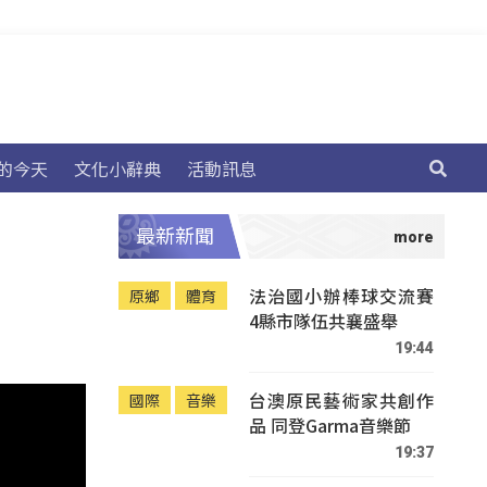
的今天
文化小辭典
活動訊息
最新新聞
法治國小辦棒球交流賽
原鄉
體育
4縣市隊伍共襄盛舉
19:44
台澳原民藝術家共創作
國際
音樂
品 同登Garma音樂節
19:37