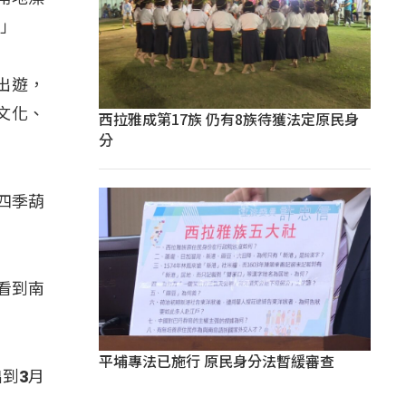
。」
出遊，
文化、
西拉雅成第17族 仍有8族待獲法定原民身
分
四季葫
看到南
平埔專法已施行 原民身分法暫緩審查
到3月