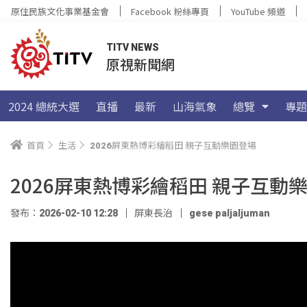
原住民族文化事業基金會
Facebook 粉絲專頁
YouTube 頻道
TITV NEWS
原視新聞網
2024 總統大選
直播
最新
山海氣象
總覽
專題
首頁
生活
2026屏東熱博彩繪稻田 親子互動樂園登場
2026屏東熱博彩繪稻田 親子互動
發布：2026-02-10 12:28
屏東長治
gese paljaljuman