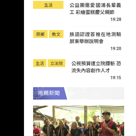
公益團邀愛國浦長輩義
生活
工 彩繪蛋糕慶父親節
19:28
族語認證首推在地測驗
原鄉
教文
屏東舉辦說明會
19:20
公視預算遭立院腰斬 恐
生活
立法院
流失內容創作人才
19:15
推薦新聞