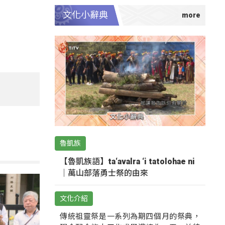
文化小辭典
魯凱族
【魯凱族語】ta‘avalra ‘i tatolohae ni
｜萬山部落勇士祭的由來
文化介紹
傳統祖靈祭是一系列為期四個月的祭典，